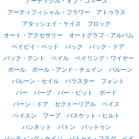
アーティクル・オブ・コマース
アーティフィシャル・フラワー
アトゥラス
アタッシェイ・ケイス
ブロック
オート・アクセサリー
オートグラフ・アルバム
ベイビイ・ベッド
バック
バック・ドア
パック・テント
ベイル
ベイリング・ワイヤー
ボール
ボール・アンド・チェイン
バルーン
バルーン・セイル
バラスター
フォント
バー
バーブ
バー・ビット
ボード
バーン・ドア
セクトーリアル
ベイス
ベイスン
フープ
バスケット・ヒルト
バシネット
バトン
バットゥン
バッティング・ケイジ
バトゥル・フラグ
ベイ