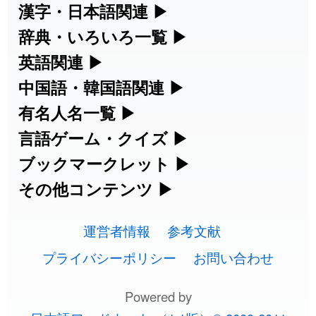
た
feedback
漢字・日本語関連
▶
漢字の読み方検索、手書き入力、書き順
辞典・いろいろ一覧
▶
2026-08-06
「
啗
」のイメージを追加しました
User feedback
練習など、日本語学習に役立つツールを
部首・画数別の漢字一覧、熟語辞典、地
英語関連
▶
2026-08-06
「
元旦
」のイメージを追加しました
User feedback
集めています。
名・駅名検索など、各種リファレンスツ
カタカナ語・略語の意味検索、発音記
中国語・韓国語関連
▶
ールです。
2026-08-06
「
矛
」のイメージを追加しました
User feedback
号、リスニング練習など英語学習ツール
中国語のピンイン変換、韓国語の手書き
有名人名一覧
▶
人名漢字辞典 - 読み方検索
です。
入力など、アジア言語学習ツールです。
海外セレブやスポーツ選手の名前の読み
言語ゲーム・クイズ
▶
2026-08-06
「
旅行客
」のイメージを追加しました
User feedback
部首画数別漢字一覧
手書き漢字入力
方・発音を確認できます。
四字熟語パズルや漢字クイズなど、楽し
ブックマークレット
▶
カタカナ語の意味・発音・類語辞典
手書き中国語入力 変換ツール
2026-08-06
「
胆石
」のイメージを追加しました
User feedback
常用漢字一覧
みながら学べるゲームです。
ブラウザに登録して、どのサイトからで
その他コンテンツ
▶
漢字の書き方・書き順 書き取り練習
海外有名人の苗字・名前一覧と発音
2026-08-06
英語の発音記号一覧
「
下取
」のイメージを追加しました
User feedback
ピンイン一覧表
も漢字や英語を検索できる便利ツールで
絵文字の意味、特殊記号の読み方など、
人名用漢字一覧
漢字ゲーム一覧
帳
🔊
す。
運営者情報
参考文献
その他の便利ツールです。
2026-08-06
「
無性
」のイメージを追加しました
User feedback
英単語リスニングテスト
韓国語手書き入力
画数別なまえ漢字一覧
有名人名前読みクイズ（毎日更新）
プライバシーポリシー
お問い合わせ
ひらがなの書き方・書き順
プレミアリーグ選手名一覧
漢字読み方検索ブックマークレット
絵文字の意味と使い方
2026-08-06
「
黃
」のイメージを追加しました
User feedback
イメージ化する英単語の覚え方
外国語翻訳ツール
名前イメージイラスト一覧
Powered by
四字熟語デイリー穴埋めクイズ（毎日
カタカナの書き方・書き順
WEリーグ選手名一覧
2026-08-06
「
截
」のイメージを追加しました
User feedback
英語・カタカナ語意味検索ブックマー
トレンドワード・イメージギャラリ