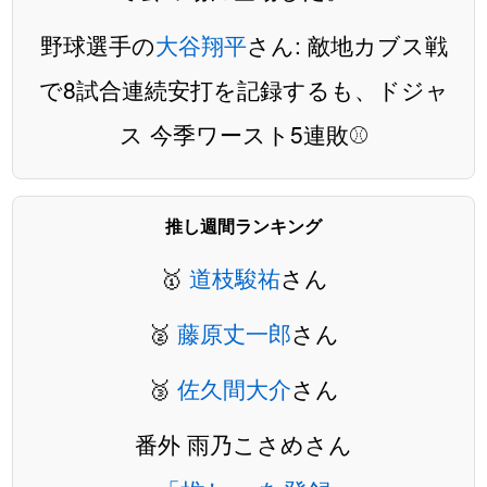
野球選手の
大谷翔平
さん: 敵地カブス戦
で8試合連続安打を記録するも、ドジャ
ス 今季ワースト5連敗⚾️
推し週間ランキング
🥇
道枝駿祐
さん
🥈
藤原丈一郎
さん
🥉
佐久間大介
さん
番外 雨乃こさめさん