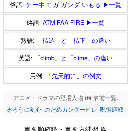
俗語:
チー牛
モガ
ガンダ
いもる
▶一覧
略語:
ATM
FAA
FIRE
▶一覧
熟語:
「払込」と「払下」の違い
英語:
「climb」と「clime」の違い
用例:
「先天的に」の例文
アニメ・ドラマの登場人物 👪 名前一覧:
るろうに剣心
のだめカンタービレ
呪術廻戦
書き順確認・書き方練習 📝