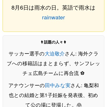
8月6日は雨水の日。英語で雨水は
rainwater
👨話題の人々👩
サッカー選手の
大迫敬介
さん: 海外クラ
ブへの移籍話はまとまらず、サンフレッ
チェ広島チームに再合流 ⚽️
アナウンサーの
田中みな実
さん: 亀梨和
也との結婚と第1子妊娠を発表後、初め
て公の場に登場した。👰