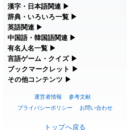
2026-07-22
「
相対
」のイメージを追加しました
User feedback
漢字・日本語関連
▶
2026-07-22
「
悪質
」のイメージを追加しました
User feedback
漢字の読み方検索、手書き入力、書き順
辞典・いろいろ一覧
▶
練習など、日本語学習に役立つツールを
部首・画数別の漢字一覧、熟語辞典、地
英語関連
▶
2026-07-22
「
葦
」のイメージを追加しました
User feedback
集めています。
名・駅名検索など、各種リファレンスツ
カタカナ語・略語の意味検索、発音記
中国語・韓国語関連
▶
2026-07-22
「
水曜日
」のイメージを追加しました
User feedback
ールです。
号、リスニング練習など英語学習ツール
中国語のピンイン変換、韓国語の手書き
有名人名一覧
▶
人名漢字辞典 - 読み方検索
です。
2026-07-22
「
客足
」のイメージを追加しました
User feedback
入力など、アジア言語学習ツールです。
海外セレブやスポーツ選手の名前の読み
言語ゲーム・クイズ
▶
部首画数別漢字一覧
手書き漢字入力
方・発音を確認できます。
2026-07-22
「
洗濯代
」のイメージを追加しました
User feedback
四字熟語パズルや漢字クイズなど、楽し
ブックマークレット
▶
カタカナ語の意味・発音・類語辞典
手書き中国語入力 変換ツール
常用漢字一覧
みながら学べるゲームです。
ブラウザに登録して、どのサイトからで
その他コンテンツ
▶
2026-07-22
「
一式
」のイメージを追加しました
User feedback
漢字の書き方・書き順 書き取り練習
海外有名人の苗字・名前一覧と発音
英語の発音記号一覧
ピンイン一覧表
も漢字や英語を検索できる便利ツールで
絵文字の意味、特殊記号の読み方など、
人名用漢字一覧
漢字ゲーム一覧
帳
🔊
2026-07-22
「
引率
」のイメージを追加しました
User feedback
す。
運営者情報
参考文献
その他の便利ツールです。
英単語リスニングテスト
韓国語手書き入力
2026-07-21
「
企能
」を追加しました
User feedback
画数別なまえ漢字一覧
有名人名前読みクイズ（毎日更新）
プライバシーポリシー
お問い合わせ
ひらがなの書き方・書き順
プレミアリーグ選手名一覧
漢字読み方検索ブックマークレット
絵文字の意味と使い方
イメージ化する英単語の覚え方
外国語翻訳ツール
2026-07-20
「
蕎麦
」のイメージを追加しました
User feedback
名前イメージイラスト一覧
四字熟語デイリー穴埋めクイズ（毎日
カタカナの書き方・書き順
WEリーグ選手名一覧
トップへ戻る
英語・カタカナ語意味検索ブックマー
トレンドワード・イメージギャラリ