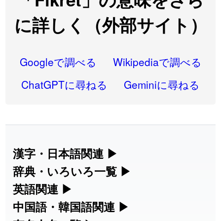
2026-08-06
「
語弊
」のイメージを追加しました
User feedback
に詳しく（外部サイト）
2026-08-06
「
研究熱心
」のイメージを追加しました
User feedback
2026-08-06
「
禰
」のイメージを追加しました
User feedback
Googleで調べる
Wikipediaで調べる
2026-08-06
「
同位
」のイメージを追加しました
User feedback
ChatGPTに尋ねる
Geminiに尋ねる
2026-08-05
「
蘇連
」を追加しました
User feedback
2026-07-30
「
康哲
」の読み方を追加しました
User feedback
2026-07-24
「
邪鬼
」のイメージを追加しました
User feedback
漢字・日本語関連
▶
漢字の読み方検索、手書き入力、書き順
辞典・いろいろ一覧
▶
2026-07-24
「
二匹
」のイメージを追加しました
User feedback
練習など、日本語学習に役立つツールを
部首・画数別の漢字一覧、熟語辞典、地
英語関連
▶
2026-07-24
「
貮
」のイメージを追加しました
User feedback
集めています。
名・駅名検索など、各種リファレンスツ
カタカナ語・略語の意味検索、発音記
中国語・韓国語関連
▶
2026-07-24
「
誤算
」のイメージを追加しました
User feedback
ールです。
号、リスニング練習など英語学習ツール