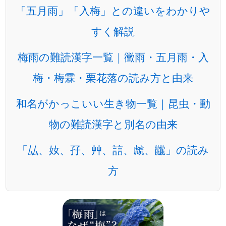
「五月雨」「入梅」との違いをわかりや
すく解説
梅雨の難読漢字一覧｜黴雨・五月雨・入
梅・梅霖・栗花落の読み方と由来
和名がかっこいい生き物一覧｜昆虫・動
物の難読漢字と別名の由来
「厸、奻、孖、艸、誩、虤、龖」の読み
方