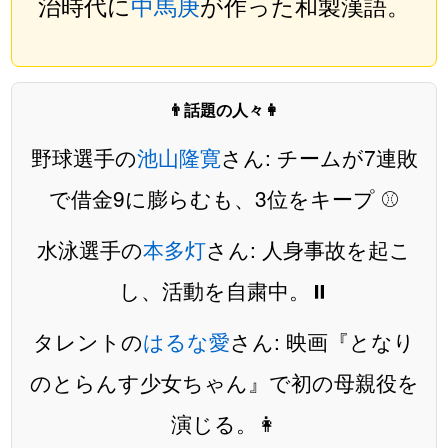
治時代に
中馬庚
が作った和製漢語。
👨話題の人々👩
野球選手の
池山隆寛
さん: チームが7連敗
で借金9に膨らむも、3位をキープ ⚾️
水泳選手の
本多灯
さん: 人身事故を起こ
し、活動を自粛中。⏸️
タレントの
はるな愛
さん: 映画『となり
のとらんす少女ちゃん』で初の母親役を
演じる。👩