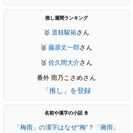
推し週間ランキング
🥇
道枝駿祐
さん
🥈
藤原丈一郎
さん
🥉
佐久間大介
さん
番外 雨乃こさめさん
「推し」を登録
名前や漢字の小話 📓
「梅雨」の漢字はなぜ“梅”？「黴雨」