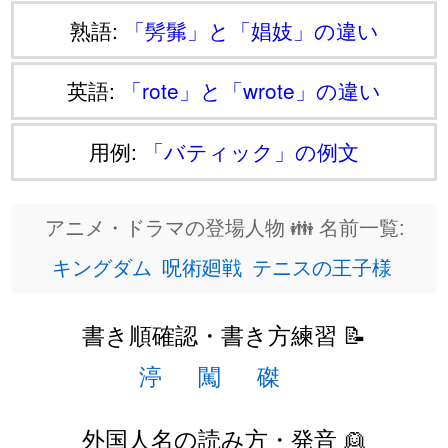
熟語:
「髣髴」と「娼妓」の違い
英語:
「rote」と「wrote」の違い
用例:
「バティック」の例文
アニメ・ドラマの登場人物 👪 名前一覧:
キングダム
呪術廻戦
テニスの王子様
書き順確認・書き方練習 📝
渟
闖
磔
外国人名の読み方・発音 👱