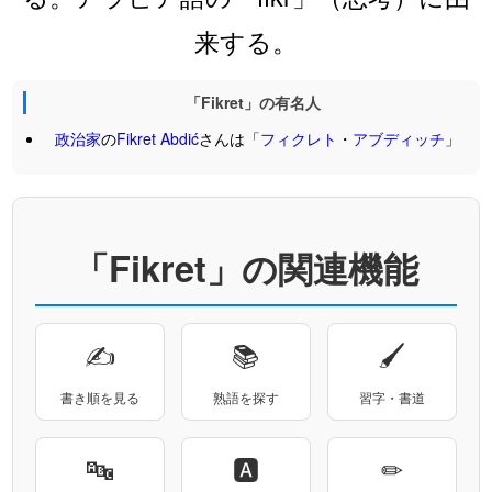
来する。
「Fikret」の有名人
政治家
の
Fikret
Abdić
さんは「
フィクレト
・
アブディッチ
」
「Fikret」の関連機能
✍
📚
🖌
書き順を見る
熟語を探す
習字・書道
🔤
🅰
✏