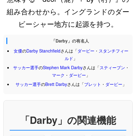
組み合わせから。イングランドのダー
ビーシャー地方に起源を持つ。
「Darby」の有名人
女優
の
Darby
Stanchfield
さんは「
ダービー
・
スタンチフィー
ルド
」
サッカー選手
の
Stephen
Mark
Darby
さんは「
スティーブン
・
マーク
・
ダービー
」
サッカー選手
の
Brett
Darby
さんは「
ブレット
・
ダービー
」
「Darby」の関連機能