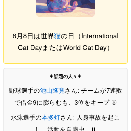
8月8日は世界
猫
の日（International
Cat DayまたはWorld Cat Day）
👨話題の人々👩
野球選手の
池山隆寛
さん: チームが7連敗
で借金9に膨らむも、3位をキープ ⚾️
水泳選手の
本多灯
さん: 人身事故を起こ
し、活動を自粛中。⏸️