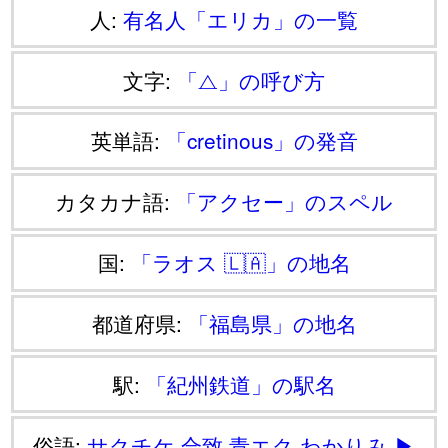
人:
有名人「エリカ」の一覧
文字:
「⧍」の呼び方
英単語:
「cretinous」の発音
カタカナ語:
「アクセー」のスペル
国:
「ラオス 🇱🇦」の地名
都道府県:
「福島県」の地名
駅:
「紀州鉄道」の駅名
俗語:
サクチケ
合致
青エク
わかりみ
▶