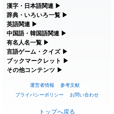
2026-07-24
「
邪鬼
」のイメージを追加しました
User feedback
漢字・日本語関連
▶
漢字の読み方検索、手書き入力、書き順
辞典・いろいろ一覧
▶
2026-07-24
「
二匹
」のイメージを追加しました
User feedback
練習など、日本語学習に役立つツールを
部首・画数別の漢字一覧、熟語辞典、地
英語関連
▶
2026-07-24
「
貮
」のイメージを追加しました
User feedback
集めています。
名・駅名検索など、各種リファレンスツ
カタカナ語・略語の意味検索、発音記
中国語・韓国語関連
▶
2026-07-24
「
誤算
」のイメージを追加しました
User feedback
ールです。
号、リスニング練習など英語学習ツール
中国語のピンイン変換、韓国語の手書き
有名人名一覧
▶
人名漢字辞典 - 読み方検索
です。
入力など、アジア言語学習ツールです。
2026-07-24
「
堅牢
」のイメージを追加しました
User feedback
海外セレブやスポーツ選手の名前の読み
言語ゲーム・クイズ
▶
部首画数別漢字一覧
手書き漢字入力
方・発音を確認できます。
四字熟語パズルや漢字クイズなど、楽し
ブックマークレット
▶
2026-07-24
「
睦
」のイメージを追加しました
User feedback
カタカナ語の意味・発音・類語辞典
手書き中国語入力 変換ツール
常用漢字一覧
みながら学べるゲームです。
ブラウザに登録して、どのサイトからで
その他コンテンツ
▶
漢字の書き方・書き順 書き取り練習
海外有名人の苗字・名前一覧と発音
2026-07-24
「
利他
」のイメージを追加しました
User feedback
英語の発音記号一覧
ピンイン一覧表
も漢字や英語を検索できる便利ツールで
絵文字の意味、特殊記号の読み方など、
人名用漢字一覧
漢字ゲーム一覧
帳
🔊
2026-07-24
「
予約料
」のイメージを追加しました
User feedback
す。
運営者情報
参考文献
その他の便利ツールです。
英単語リスニングテスト
韓国語手書き入力
画数別なまえ漢字一覧
有名人名前読みクイズ（毎日更新）
プライバシーポリシー
お問い合わせ
2026-07-24
「
性
」のイメージを追加しました
User feedback
ひらがなの書き方・書き順
プレミアリーグ選手名一覧
漢字読み方検索ブックマークレット
絵文字の意味と使い方
イメージ化する英単語の覚え方
外国語翻訳ツール
2026-07-24
「
入念
」のイメージを追加しました
User feedback
名前イメージイラスト一覧
四字熟語デイリー穴埋めクイズ（毎日
カタカナの書き方・書き順
WEリーグ選手名一覧
トップへ戻る
英語・カタカナ語意味検索ブックマー
トレンドワード・イメージギャラリ