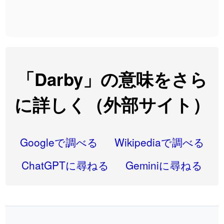
2026-08-06
「
発売
」のイメージを追加しました
User feedback
2026-08-06
「
大筋
」のイメージを追加しました
User feedback
2026-08-06
「
翌朝
」のイメージを追加しました
User feedback
2026-08-06
「
先行
」のイメージを追加しました
User feedback
「Darby」の意味をさら
2026-08-06
「
語弊
」のイメージを追加しました
User feedback
に詳しく（外部サイト）
2026-08-06
「
研究熱心
」のイメージを追加しました
User feedback
2026-08-06
「
禰
」のイメージを追加しました
User feedback
Googleで調べる
Wikipediaで調べる
2026-08-06
「
同位
」のイメージを追加しました
User feedback
ChatGPTに尋ねる
Geminiに尋ねる
2026-08-05
「
蘇連
」を追加しました
User feedback
2026-07-30
「
康哲
」の読み方を追加しました
User feedback