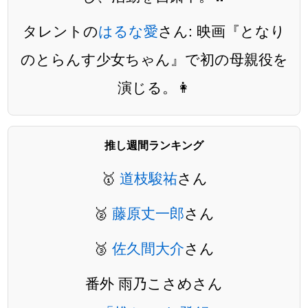
タレントの
はるな愛
さん: 映画『となり
のとらんす少女ちゃん』で初の母親役を
演じる。👩
推し週間ランキング
🥇
道枝駿祐
さん
🥈
藤原丈一郎
さん
🥉
佐久間大介
さん
番外 雨乃こさめさん