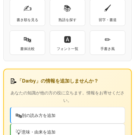
✍
📚
🖌
書き順を見る
熟語を探す
習字・書道
🔤
🅰
✏
書体比較
フォント一覧
手書き風
📝
「Darby」の情報を追加しませんか？
あなたの知識が他の方の役に立ちます。情報をお寄せくださ
い。
🔤
別の読み方を追加
💡
意味・由来を追加