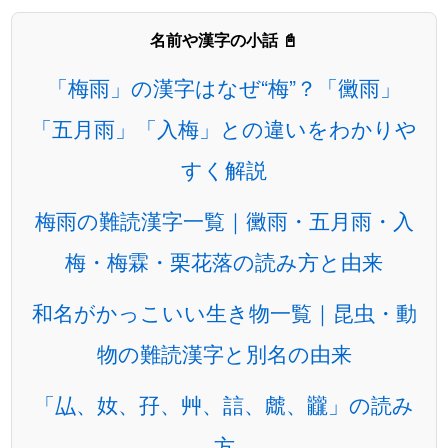
名前や漢字の小話 📓
「梅雨」の漢字はなぜ“梅”？「黴雨」
「五月雨」「入梅」との違いをわかりや
すく解説
梅雨の難読漢字一覧｜黴雨・五月雨・入
梅・梅霖・栗花落の読み方と由来
和名がかっこいい生き物一覧｜昆虫・動
物の難読漢字と別名の由来
「厸、奻、孖、艸、誩、虤、龖」の読み
方