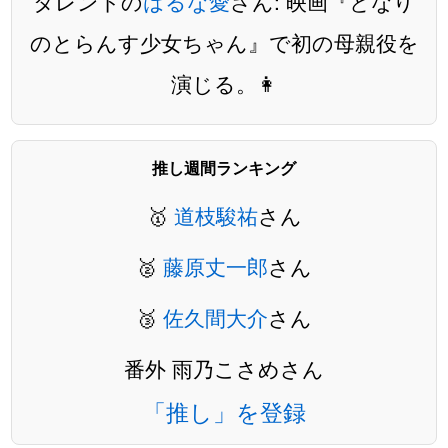
タレントの
はるな愛
さん: 映画『となり
のとらんす少女ちゃん』で初の母親役を
演じる。👩
推し週間ランキング
🥇
道枝駿祐
さん
🥈
藤原丈一郎
さん
🥉
佐久間大介
さん
番外 雨乃こさめさん
「推し」を登録