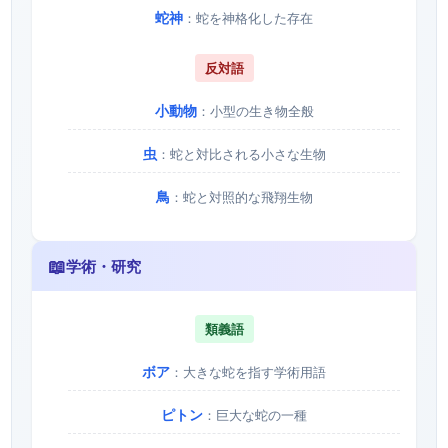
蛇神
：蛇を神格化した存在
反対語
小動物
：小型の生き物全般
虫
：蛇と対比される小さな生物
鳥
：蛇と対照的な飛翔生物
📖
学術・研究
類義語
ボア
：大きな蛇を指す学術用語
ピトン
：巨大な蛇の一種