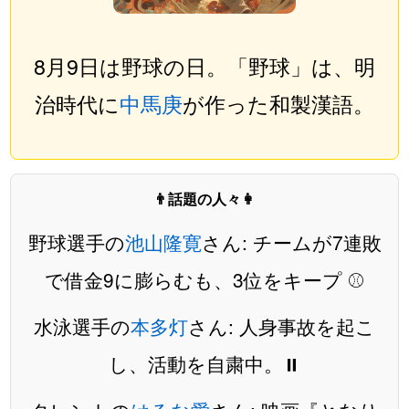
8月9日は野球の日。「野球」は、明
治時代に
中馬庚
が作った和製漢語。
👨話題の人々👩
野球選手の
池山隆寛
さん: チームが7連敗
で借金9に膨らむも、3位をキープ ⚾️
水泳選手の
本多灯
さん: 人身事故を起こ
し、活動を自粛中。⏸️