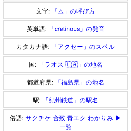
文字:
「⧍」の呼び方
英単語:
「cretinous」の発音
カタカナ語:
「アクセー」のスペル
国:
「ラオス 🇱🇦」の地名
都道府県:
「福島県」の地名
駅:
「紀州鉄道」の駅名
俗語:
サクチケ
合致
青エク
わかりみ
▶
一覧