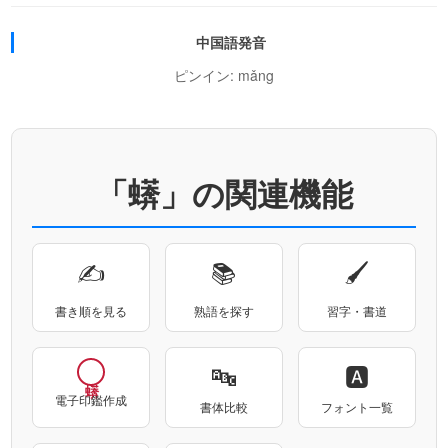
中国語発音
ピンイン: mǎng
「蠎」の関連機能
✍
📚
🖌
書き順を見る
熟語を探す
習字・書道
🔤
🅰
電子印鑑作成
書体比較
フォント一覧