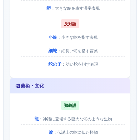
蟒
：大きな蛇を表す漢字表現
反対語
小蛇
：小さな蛇を指す表現
細蛇
：細長い蛇を指す言葉
蛇の子
：幼い蛇を指す表現
🎨
芸術・文化
類義語
龍
：神話に登場する巨大な蛇のような生物
蛟
：伝説上の蛇に似た怪物