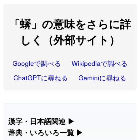
2026-08-06
「
翌朝
」のイメージを追加しました
User feedback
2026-08-06
「
先行
」のイメージを追加しました
User feedback
「蠎」の意味をさらに詳
2026-08-06
「
語弊
」のイメージを追加しました
User feedback
しく（外部サイト）
2026-08-06
「
研究熱心
」のイメージを追加しました
User feedback
2026-08-06
「
禰
」のイメージを追加しました
User feedback
Googleで調べる
Wikipediaで調べる
2026-08-06
「
同位
」のイメージを追加しました
User feedback
ChatGPTに尋ねる
Geminiに尋ねる
2026-08-05
「
蘇連
」を追加しました
User feedback
2026-07-30
「
康哲
」の読み方を追加しました
User feedback
2026-07-24
「
邪鬼
」のイメージを追加しました
User feedback
漢字・日本語関連
▶
漢字の読み方検索、手書き入力、書き順
辞典・いろいろ一覧
▶
2026-07-24
「
二匹
」のイメージを追加しました
User feedback