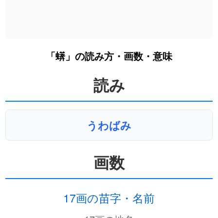
「蠎」の読み方・画数・意味
読み
うわばみ
画数
17画の苗字・名前