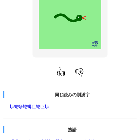
蠎
👍
👎
同じ読みの別漢字
蟒蛇
蠎蛇
蟒
巨蛇
巨蟒
熟語