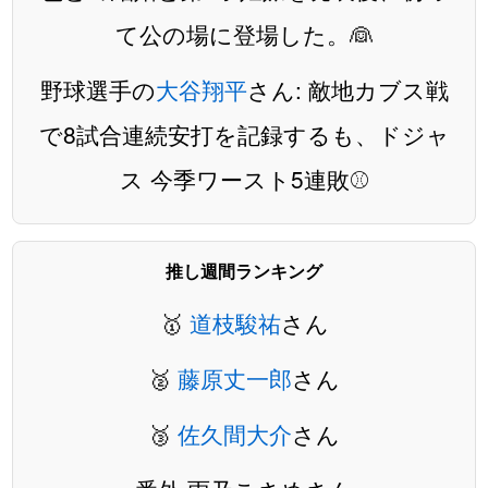
て公の場に登場した。👰
野球選手の
大谷翔平
さん: 敵地カブス戦
で8試合連続安打を記録するも、ドジャ
ス 今季ワースト5連敗⚾️
推し週間ランキング
🥇
道枝駿祐
さん
🥈
藤原丈一郎
さん
🥉
佐久間大介
さん