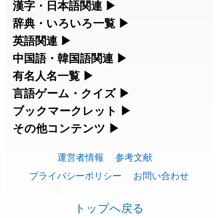
漢字・日本語関連
▶
漢字の読み方検索、手書き入力、書き順
辞典・いろいろ一覧
▶
2026-07-24
「
堅牢
」のイメージを追加しました
User feedback
練習など、日本語学習に役立つツールを
部首・画数別の漢字一覧、熟語辞典、地
英語関連
▶
2026-07-24
「
睦
」のイメージを追加しました
User feedback
集めています。
名・駅名検索など、各種リファレンスツ
カタカナ語・略語の意味検索、発音記
中国語・韓国語関連
▶
2026-07-24
「
利他
」のイメージを追加しました
User feedback
ールです。
号、リスニング練習など英語学習ツール
中国語のピンイン変換、韓国語の手書き
有名人名一覧
▶
人名漢字辞典 - 読み方検索
です。
入力など、アジア言語学習ツールです。
2026-07-24
「
予約料
」のイメージを追加しました
User feedback
海外セレブやスポーツ選手の名前の読み
言語ゲーム・クイズ
▶
部首画数別漢字一覧
手書き漢字入力
方・発音を確認できます。
四字熟語パズルや漢字クイズなど、楽し
ブックマークレット
▶
2026-07-24
「
性
」のイメージを追加しました
User feedback
カタカナ語の意味・発音・類語辞典
手書き中国語入力 変換ツール
常用漢字一覧
みながら学べるゲームです。
ブラウザに登録して、どのサイトからで
その他コンテンツ
▶
漢字の書き方・書き順 書き取り練習
海外有名人の苗字・名前一覧と発音
2026-07-24
「
入念
」のイメージを追加しました
User feedback
英語の発音記号一覧
ピンイン一覧表
も漢字や英語を検索できる便利ツールで
絵文字の意味、特殊記号の読み方など、
人名用漢字一覧
漢字ゲーム一覧
帳
🔊
2026-07-24
「
欠場
」のイメージを追加しました
User feedback
す。
運営者情報
参考文献
その他の便利ツールです。
英単語リスニングテスト
韓国語手書き入力
画数別なまえ漢字一覧
有名人名前読みクイズ（毎日更新）
プライバシーポリシー
お問い合わせ
2026-07-24
「
実印
」のイメージを追加しました
User feedback
ひらがなの書き方・書き順
プレミアリーグ選手名一覧
漢字読み方検索ブックマークレット
絵文字の意味と使い方
イメージ化する英単語の覚え方
外国語翻訳ツール
2026-07-24
「
専従
」のイメージを追加しました
User feedback
名前イメージイラスト一覧
四字熟語デイリー穴埋めクイズ（毎日
カタカナの書き方・書き順
WEリーグ選手名一覧
トップへ戻る
英語・カタカナ語意味検索ブックマー
トレンドワード・イメージギャラリ
2026-07-24
「
閉館
」のイメージを追加しました
User feedback