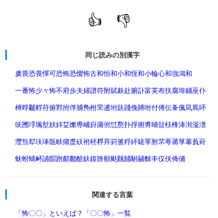
👍
👎
同じ読みの別漢字
虞
畏
恐
畏憚
可恐
怖恐
懼怖
古和
恒和
小和
恆和
小輪
心和
強
鴻和
一番怖
少々怖
不
府
歩
夫
婦
譜
符
附
賦
麸
赴
腑
訃
富
芙
布
扶
腐
埠
鋪
巫
仆
榑
蜉
黼
艀
苻
俯
郛
拊
俘
脯
鳬
柎
罘
逋
坿
趺
踐
俛
賻
咐
付
傅
伝
夆
偑
凨
凮
吥
呋
圑
垺
堸
堼
妋
妦
姇
嬔
尃
峬
崶
庯
弣
怤
懯
扑
捊
捬
旉
晡
暜
枎
桻
淎
湗
滏
潽
灃
炰
犎
玞
琫
瓿
畉
痡
盙
砆
祔
秠
稃
竎
篈
簠
粰
紑
缻
罦
胕
芣
荂
莆
莩
菶
萯
葑
蚨
蚹
蜅
衃
誧
賵
跗
郙
鄜
醅
鈇
鍑
韸
頫
颫
飌
餔
駙
鬴
麬
丰
仅
伕
佈
俌
関連する言葉
「怖〇〇」といえば？
「〇〇怖」一覧