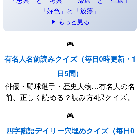
「思案」と「考案」
「帰還」と「生還」
「好色」と「放蕩」
▶ もっと見る
🎮
有名人名前読みクイズ（毎日0時更新・1
日5問）
俳優・野球選手・歴史人物…有名人の名
前、正しく読める？読み方4択クイズ。
🎮
四字熟語デイリー穴埋めクイズ（毎日0