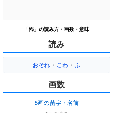
「怖」の読み方・画数・意味
読み
おそれ
・
こわ
・
ふ
画数
8画の苗字・名前