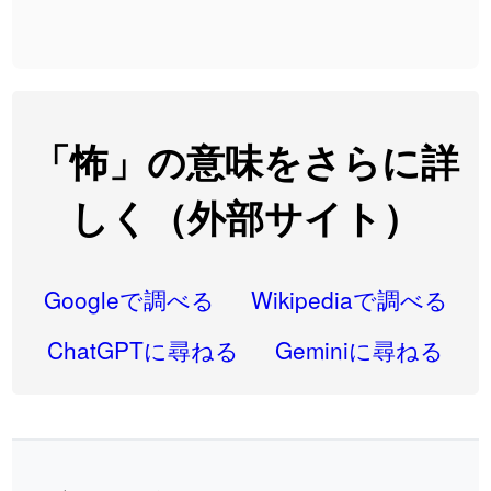
2026-08-06
「
語弊
」のイメージを追加しました
User feedback
2026-08-06
「
研究熱心
」のイメージを追加しました
User feedback
2026-08-06
「
禰
」のイメージを追加しました
User feedback
「怖」の意味をさらに詳
2026-08-06
「
同位
」のイメージを追加しました
User feedback
しく（外部サイト）
2026-08-05
「
蘇連
」を追加しました
User feedback
2026-07-30
「
康哲
」の読み方を追加しました
User feedback
Googleで調べる
Wikipediaで調べる
2026-07-24
「
邪鬼
」のイメージを追加しました
User feedback
ChatGPTに尋ねる
Geminiに尋ねる
2026-07-24
「
二匹
」のイメージを追加しました
User feedback
2026-07-24
「
貮
」のイメージを追加しました
User feedback
2026-07-24
「
誤算
」のイメージを追加しました
User feedback