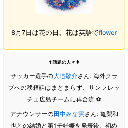
8月7日は花の日。花は英語で
flower
👨話題の人々👩
サッカー選手の
大迫敬介
さん: 海外クラ
ブへの移籍話はまとまらず、サンフレッ
チェ広島チームに再合流 ⚽️
アナウンサーの
田中みな実
さん: 亀梨和
也との結婚と第1子妊娠を発表後、初め