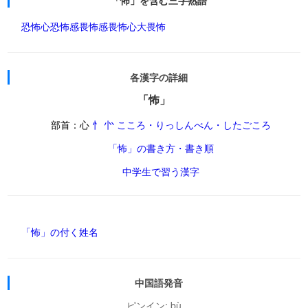
「怖」を含む三字熟語
恐怖心
恐怖感
畏怖感
畏怖心
大畏怖
各漢字の詳細
「怖」
部首：心
忄 㣺 こころ・りっしんべん・したごころ
「怖」の書き方・書き順
中学生で習う漢字
「怖」の付く姓名
中国語発音
ピンイン: bù