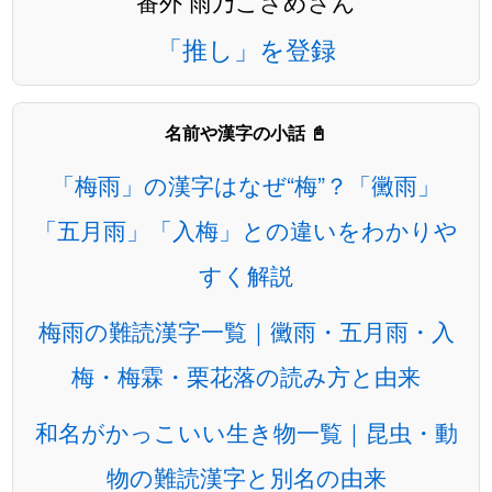
番外 雨乃こさめさん
「推し」を登録
名前や漢字の小話 📓
「梅雨」の漢字はなぜ“梅”？「黴雨」
「五月雨」「入梅」との違いをわかりや
すく解説
梅雨の難読漢字一覧｜黴雨・五月雨・入
梅・梅霖・栗花落の読み方と由来
和名がかっこいい生き物一覧｜昆虫・動
物の難読漢字と別名の由来