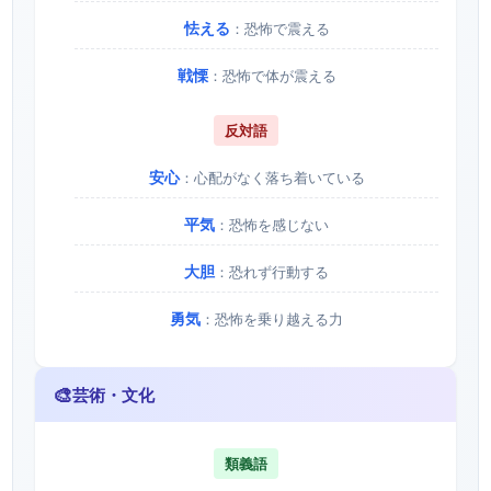
怯える
：恐怖で震える
戦慄
：恐怖で体が震える
反対語
安心
：心配がなく落ち着いている
平気
：恐怖を感じない
大胆
：恐れず行動する
勇気
：恐怖を乗り越える力
🎨
芸術・文化
類義語