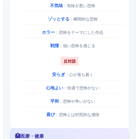
不気味
：気味が悪い恐怖
ゾッとする
：瞬間的な恐怖
ホラー
：恐怖をテーマにした作品
戦慄
：強い恐怖を感じる
反対語
安らぎ
：心が落ち着く
心地よい
：快適で恐怖がない
平和
：恐怖や争いがない
喜び
：恐怖とは対照的な感情
🏥
医療・健康