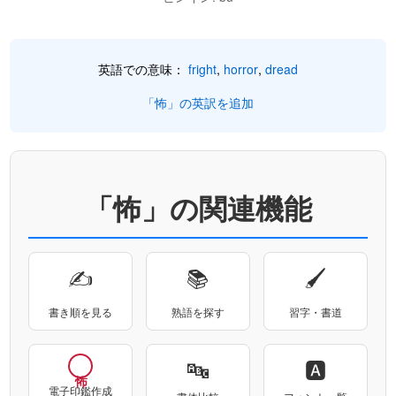
英語での意味：
fright
,
horror
,
dread
「怖」の英訳を追加
「怖」の関連機能
✍
📚
🖌
書き順を見る
熟語を探す
習字・書道
🔤
🅰
電子印鑑作成