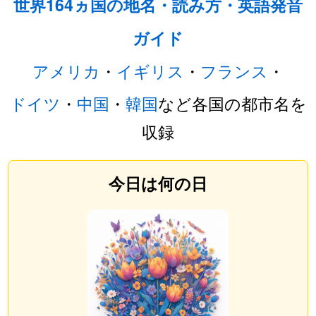
世界164ヵ国の地名・読み方・英語発音
ガイド
アメリカ
・
イギリス
・
フランス
・
ドイツ
・
中国
・
韓国
など各国の都市名を
収録
今日は何の日