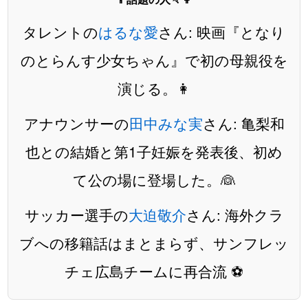
タレントの
はるな愛
さん: 映画『となり
のとらんす少女ちゃん』で初の母親役を
演じる。👩
アナウンサーの
田中みな実
さん: 亀梨和
也との結婚と第1子妊娠を発表後、初め
て公の場に登場した。👰
サッカー選手の
大迫敬介
さん: 海外クラ
ブへの移籍話はまとまらず、サンフレッ
チェ広島チームに再合流 ⚽️