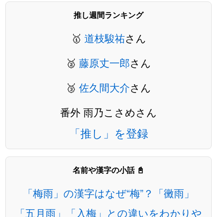
推し週間ランキング
🥇
道枝駿祐
さん
🥈
藤原丈一郎
さん
🥉
佐久間大介
さん
番外 雨乃こさめさん
「推し」を登録
名前や漢字の小話 📓
「梅雨」の漢字はなぜ“梅”？「黴雨」
「五月雨」「入梅」との違いをわかりや