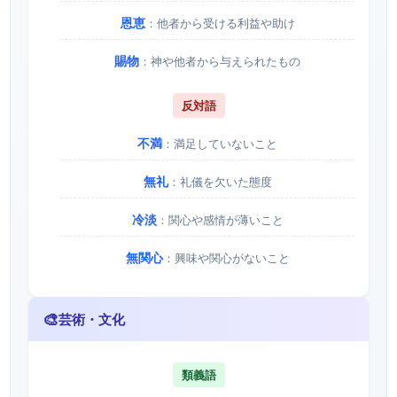
恩恵
：他者から受ける利益や助け
賜物
：神や他者から与えられたもの
反対語
不満
：満足していないこと
無礼
：礼儀を欠いた態度
冷淡
：関心や感情が薄いこと
無関心
：興味や関心がないこと
🎨
芸術・文化
類義語