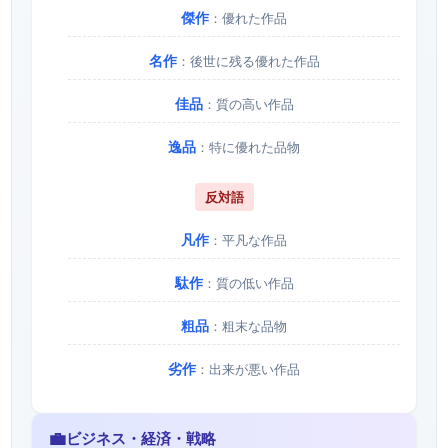
傑作
：優れた作品
名作
：後世に残る優れた作品
佳品
：質の高い作品
逸品
：特に優れた品物
反対語
凡作
：平凡な作品
駄作
：質の低い作品
粗品
：粗末な品物
劣作
：出来が悪い作品
💼
ビジネス・経済・戦略