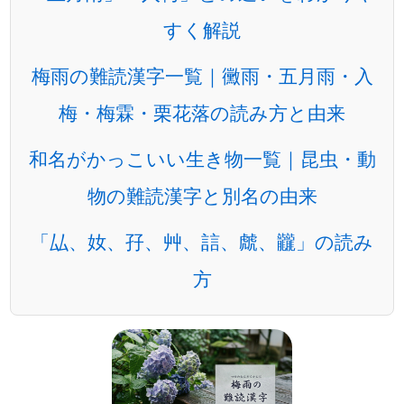
すく解説
梅雨の難読漢字一覧｜黴雨・五月雨・入
梅・梅霖・栗花落の読み方と由来
和名がかっこいい生き物一覧｜昆虫・動
物の難読漢字と別名の由来
「厸、奻、孖、艸、誩、虤、龖」の読み
方