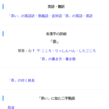
英語・翻訳
「忝い」の英語訳・類義語・反対語
「忝」の英語・英訳
各漢字の詳細
「忝」
部首：心
忄 㣺 こころ・りっしんべん・したごころ
「忝」の書き方・書き順
「忝」の付く姓名
「忝い」に似た二字熟語
忝涙