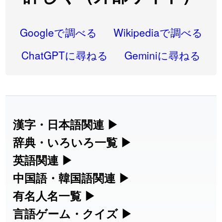
2026-08-06
「
研究熱心
」のイメージを追加しました
User feedback
2026-08-06
「
禰
」のイメージを追加しました
User feedback
Googleで調べる
Wikipediaで調べる
2026-08-06
「
同位
」のイメージを追加しました
User feedback
ChatGPTに尋ねる
Geminiに尋ねる
2026-08-05
「
蘇連
」を追加しました
User feedback
2026-07-30
「
康哲
」の読み方を追加しました
User feedback
2026-07-24
「
邪鬼
」のイメージを追加しました
User feedback
漢字・日本語関連
▶
漢字の読み方検索、手書き入力、書き順
辞典・いろいろ一覧
▶
2026-07-24
「
二匹
」のイメージを追加しました
User feedback
練習など、日本語学習に役立つツールを
部首・画数別の漢字一覧、熟語辞典、地
英語関連
▶
2026-07-24
「
貮
」のイメージを追加しました
User feedback
集めています。
名・駅名検索など、各種リファレンスツ
カタカナ語・略語の意味検索、発音記
中国語・韓国語関連
▶
2026-07-24
「
誤算
」のイメージを追加しました
User feedback
ールです。
号、リスニング練習など英語学習ツール
中国語のピンイン変換、韓国語の手書き
有名人名一覧
▶
人名漢字辞典 - 読み方検索
です。
入力など、アジア言語学習ツールです。
2026-07-24
「
堅牢
」のイメージを追加しました
User feedback
海外セレブやスポーツ選手の名前の読み
言語ゲーム・クイズ
▶
部首画数別漢字一覧