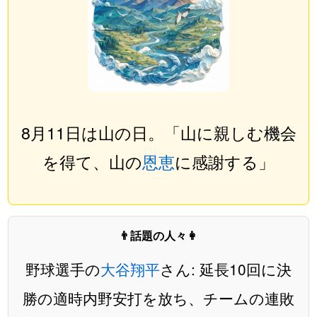
8月11日は山の日。「山に親しむ機会
を得て、山の
恩恵
に感謝する」
👨話題の人々👩
野球選手の
大谷翔平
さん: 延長10回に決
勝の適時内野安打を放ち、チームの連敗