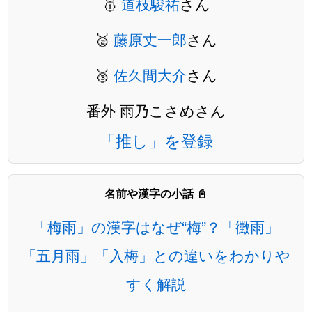
🥇
道枝駿祐
さん
🥈
藤原丈一郎
さん
🥉
佐久間大介
さん
番外 雨乃こさめさん
「推し」を登録
名前や漢字の小話 📓
「梅雨」の漢字はなぜ“梅”？「黴雨」
「五月雨」「入梅」との違いをわかりや
すく解説