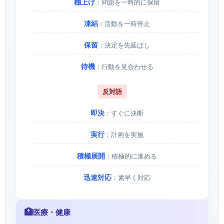
棚上げ
：問題を一時的に保留
凍結
：活動を一時停止
保留
：決定を先延ばし
待機
：行動を見合わせる
反対語
即決
：すぐに決断
実行
：計画を実施
積極展開
：積極的に進める
迅速対応
：素早く対応
🏥
医療・健康