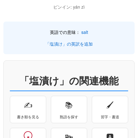
ピンイン: yán zì
英語での意味：
salt
「塩漬け」の英訳を追加
「塩漬け」の関連機能
✍
📚
🖌
書き順を見る
熟語を探す
習字・書道
🔤
🅰
塩漬け