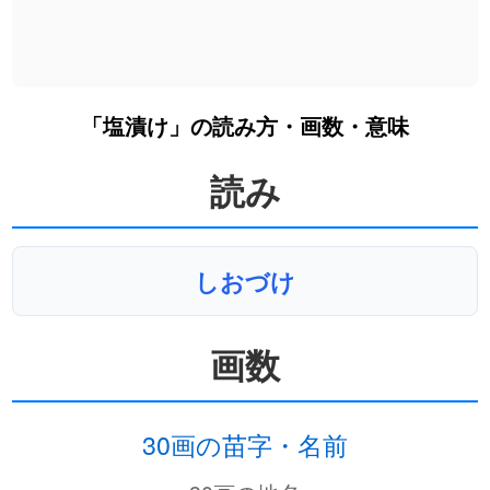
「塩漬け」の読み方・画数・意味
読み
しおづけ
画数
30画の苗字・名前