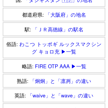
都道府県:
「大阪府」の地名
駅:
「ＪＲ高徳線」の駅名
俗語:
わこつ
トッポギ
ルックスマクシン
グ
キョロ充
▶一覧
略語:
FIRE
OTP
AAA
▶一覧
熟語:
「炯炯」と「凛冽」の違い
英語:
「waive」と「wave」の違い