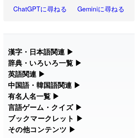
2026-08-06
「
禰
」のイメージを追加しました
User feedback
ChatGPTに尋ねる
Geminiに尋ねる
2026-08-06
「
同位
」のイメージを追加しました
User feedback
2026-08-05
「
蘇連
」を追加しました
User feedback
2026-07-30
「
康哲
」の読み方を追加しました
User feedback
漢字・日本語関連
▶
漢字の読み方検索、手書き入力、書き順
辞典・いろいろ一覧
▶
2026-07-24
「
邪鬼
」のイメージを追加しました
User feedback
練習など、日本語学習に役立つツールを
部首・画数別の漢字一覧、熟語辞典、地
英語関連
▶
2026-07-24
「
二匹
」のイメージを追加しました
User feedback
集めています。
名・駅名検索など、各種リファレンスツ
カタカナ語・略語の意味検索、発音記
中国語・韓国語関連
▶
2026-07-24
「
貮
」のイメージを追加しました
User feedback
ールです。
号、リスニング練習など英語学習ツール
中国語のピンイン変換、韓国語の手書き
有名人名一覧
▶
人名漢字辞典 - 読み方検索
です。
入力など、アジア言語学習ツールです。
2026-07-24
「
誤算
」のイメージを追加しました
User feedback
海外セレブやスポーツ選手の名前の読み
言語ゲーム・クイズ
▶
部首画数別漢字一覧
手書き漢字入力
方・発音を確認できます。
四字熟語パズルや漢字クイズなど、楽し
ブックマークレット
▶
2026-07-24
「
堅牢
」のイメージを追加しました
User feedback
カタカナ語の意味・発音・類語辞典
手書き中国語入力 変換ツール
常用漢字一覧
みながら学べるゲームです。
ブラウザに登録して、どのサイトからで
その他コンテンツ
▶
漢字の書き方・書き順 書き取り練習
海外有名人の苗字・名前一覧と発音
2026-07-24
「
睦
」のイメージを追加しました
User feedback
英語の発音記号一覧
ピンイン一覧表
も漢字や英語を検索できる便利ツールで