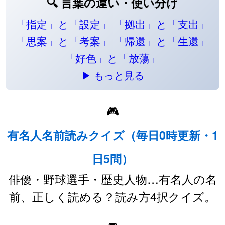
🔍 言葉の違い・使い分け
「指定」と「設定」
「拠出」と「支出」
「思案」と「考案」
「帰還」と「生還」
「好色」と「放蕩」
▶ もっと見る
🎮
有名人名前読みクイズ（毎日0時更新・1
日5問）
俳優・野球選手・歴史人物…有名人の名
前、正しく読める？読み方4択クイズ。