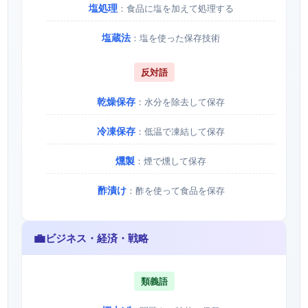
塩処理
：食品に塩を加えて処理する
塩蔵法
：塩を使った保存技術
反対語
乾燥保存
：水分を除去して保存
冷凍保存
：低温で凍結して保存
燻製
：煙で燻して保存
酢漬け
：酢を使って食品を保存
💼
ビジネス・経済・戦略
類義語