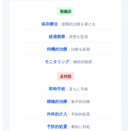
類義語
保存療法
：侵襲的治療を避ける
経過観察
：状態を監視
待機的治療
：治療を延期
モニタリング
：継続的観察
反対語
即時手術
：直ちに手術
積極的治療
：集中的治療
外科的介入
：手術的処置
予防的処置
：事前に対処