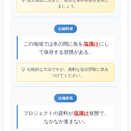
💡
ましょう。
伝統料理
この地域では冬の間に魚を
にし
塩漬け
て保存する習慣がある。
💡
伝統的な方法ですが、過剰な塩分摂取に気を
つけてください。
比喩表現
プロジェクトの資料が
状態で、
塩漬け
なかなか進まない。