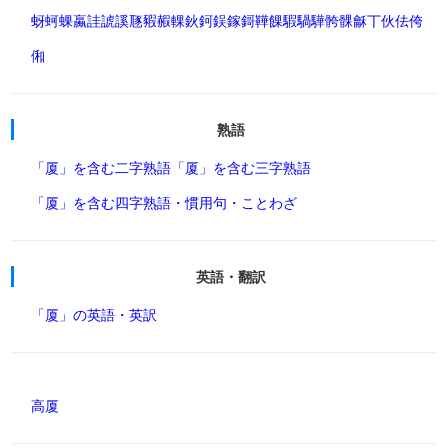
蚜
蚵
蜾
蠃
詿
諕
謑
豗
豭
赮
輠
鈥
鈳
鋘
鎵
鎶
鞾
餜
騢
騧
驊
骻
髁
龢
丅
伙
佉
侉
俰
熟語
「厦」を含む二字熟語
「厦」を含む三字熟語
「厦」を含む四字熟語・慣用句・ことわざ
英語・翻訳
「厦」の英語・英訳
高厦