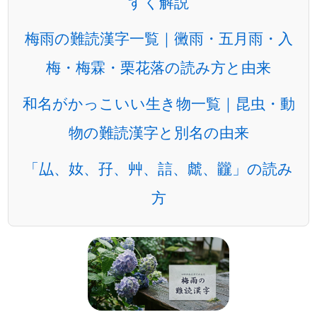
すく解説
梅雨の難読漢字一覧｜黴雨・五月雨・入
梅・梅霖・栗花落の読み方と由来
和名がかっこいい生き物一覧｜昆虫・動
物の難読漢字と別名の由来
「厸、奻、孖、艸、誩、虤、龖」の読み
方