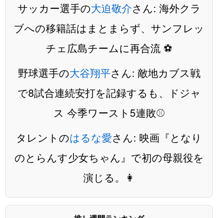
サッカー選手の
大迫敬介
さん: 海外クラ
ブへの移籍話はまとまらず、サンフレッ
チェ広島チームに再合流 ⚽️
野球選手の
大谷翔平
さん: 敵地カブス戦
で8試合連続安打を記録するも、ドジャ
ス 今季ワースト5連敗⚾️
タレントの
はるな愛
さん: 映画『となり
のとらんす少女ちゃん』で初の母親役を
演じる。👩