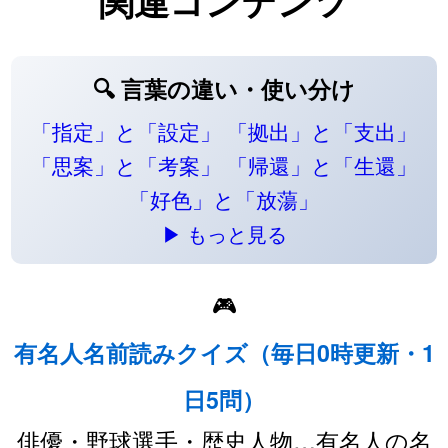
関連コンテンツ
🔍 言葉の違い・使い分け
「指定」と「設定」
「拠出」と「支出」
「思案」と「考案」
「帰還」と「生還」
「好色」と「放蕩」
▶ もっと見る
🎮
有名人名前読みクイズ（毎日0時更新・1
日5問）
俳優・野球選手・歴史人物…有名人の名