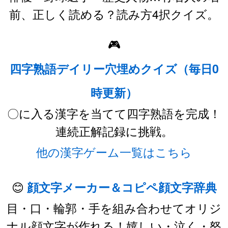
前、正しく読める？読み方4択クイズ。
🎮
四字熟語デイリー穴埋めクイズ（毎日0
時更新）
〇に入る漢字を当てて四字熟語を完成！
連続正解記録に挑戦。
他の漢字ゲーム一覧はこちら
😊
顔文字メーカー＆コピペ顔文字辞典
目・口・輪郭・手を組み合わせてオリジ
ナル顔文字が作れる！嬉しい・泣く・怒