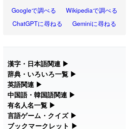
2026-08-06
「
禰
」のイメージを追加しました
User feedback
Googleで調べる
Wikipediaで調べる
2026-08-06
「
同位
」のイメージを追加しました
User feedback
ChatGPTに尋ねる
Geminiに尋ねる
2026-08-05
「
蘇連
」を追加しました
User feedback
2026-07-30
「
康哲
」の読み方を追加しました
User feedback
2026-07-24
「
邪鬼
」のイメージを追加しました
User feedback
漢字・日本語関連
▶
漢字の読み方検索、手書き入力、書き順
辞典・いろいろ一覧
▶
2026-07-24
「
二匹
」のイメージを追加しました
User feedback
練習など、日本語学習に役立つツールを
部首・画数別の漢字一覧、熟語辞典、地
英語関連
▶
2026-07-24
「
貮
」のイメージを追加しました
User feedback
集めています。
名・駅名検索など、各種リファレンスツ
カタカナ語・略語の意味検索、発音記
中国語・韓国語関連
▶
2026-07-24
「
誤算
」のイメージを追加しました
User feedback
ールです。
号、リスニング練習など英語学習ツール
中国語のピンイン変換、韓国語の手書き
有名人名一覧
▶
人名漢字辞典 - 読み方検索
です。
入力など、アジア言語学習ツールです。
2026-07-24
「
堅牢
」のイメージを追加しました
User feedback
海外セレブやスポーツ選手の名前の読み
言語ゲーム・クイズ
▶
部首画数別漢字一覧
手書き漢字入力
方・発音を確認できます。
四字熟語パズルや漢字クイズなど、楽し
ブックマークレット
▶
2026-07-24
「
睦
」のイメージを追加しました
User feedback
カタカナ語の意味・発音・類語辞典
手書き中国語入力 変換ツール