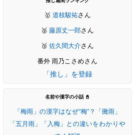
推し週間ランキング
🥇
道枝駿祐
さん
🥈
藤原丈一郎
さん
🥉
佐久間大介
さん
番外 雨乃こさめさん
「推し」を登録
名前や漢字の小話 📓
「梅雨」の漢字はなぜ“梅”？「黴雨」
「五月雨」「入梅」との違いをわかりや