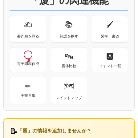
✍
📚
🖌
書き順を見る
熟語を探す
習字・書道
🔤
🅰
電子印鑑作成
書体比較
フォント一覧
✏
🗺
手書き風
マインドマップ
📝
「厦」の情報を追加しませんか？