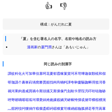
👍
👎
構成：がんだれに夏
「厦」を含む著名人の名字、名前や地名の読み方
漫画家
の
厦門潤
さんは「あもいじゅん」
同じ読みの別漢字
課
蚊
科
化
火
可
加
華
佳
寡
呵
花
夏
郁
霞
稼
菓
貨
珂
禾
苛
嘩
迦
袈
顆
椛
和
假
呀
珈
譌
个
裹
崋
萪
堝
窩
夥
賈
鍜
找
柯
咼
蝸
軻
譁
夸
啝
廈
驅
跏
蝌
彁
笳
渮
香
禍
河
果
鉤
過
咸
買
禍
今斯
頭掻
又斯
倮
傢
冎
划
剮
卡
厊
叚
叧
吓
吤
呿
咖
哧
哬
哿
唬
喎
喛
嘏
坬
坷
堁
夓
姀
姱
姽
婐
婽
媧
宊
岈
幏
恗
惈
戓
撾
斝
棵
椵
檟
涴
灬
煆
牁
牫
牱
猓
猧
疜
瘕
瘸
盉
睱
砢
碬
稞
窠
笴
粿
緺
縀
耞
胍
腡
芲
荂
菏
蔿
蕐