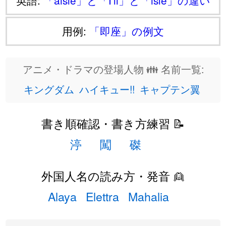
英語:
「aisle」と「I'll」と「isle」の違い
用例:
「即座」の例文
アニメ・ドラマの登場人物 👪 名前一覧:
キングダム
ハイキュー!!
キャプテン翼
書き順確認・書き方練習 📝
渟
闖
磔
外国人名の読み方・発音 👱
Alaya
Elettra
Mahalia