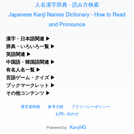
人名漢字辞典 - 読み方検索
2026-07-24
「
」のイメージを追加し
User
誤算
ました
feedback
Japanese Kanji Names Dictionary - How to Read
and Pronounce
2026-07-24
「
」のイメージを追加し
User
堅牢
ました
feedback
漢字・日本語関連
▶
2026-07-24
「
」のイメージを追加しま
User
睦
漢字の読み方検索、手書き入力、書き順練習など、日本語学習に
辞典・いろいろ一覧
▶
した
feedback
役立つツールを集めています。
部首・画数別の漢字一覧、熟語辞典、地名・駅名検索など、各種
英語関連
▶
リファレンスツールです。
2026-07-24
「
」のイメージを追加し
User
利他
カタカナ語・略語の意味検索、発音記号、リスニング練習など英
中国語・韓国語関連
▶
人名漢字辞典 - 読み方検索
ました
feedback
語学習ツールです。
中国語のピンイン変換、韓国語の手書き入力など、アジア言語学
有名人名一覧
▶
部首画数別漢字一覧
習ツールです。
海外セレブやスポーツ選手の名前の読み方・発音を確認できま
言語ゲーム・クイズ
▶
2026-07-24
「
」のイメージを追加し
User
予約料
カタカナ語の意味・発音・類語辞典
手書き漢字入力
す。
ました
feedback
四字熟語パズルや漢字クイズなど、楽しみながら学べるゲームで
ブックマークレット
▶
手書き中国語入力 変換ツール
常用漢字一覧
す。
ブラウザに登録して、どのサイトからでも漢字や英語を検索でき
その他コンテンツ
▶
海外有名人の苗字・名前一覧と発音 🔊
2026-07-24
英語の発音記号一覧
漢字の書き方・書き順 書き取り練習帳
「
」のイメージを追加しま
User
性
る便利ツールです。
絵文字の意味、特殊記号の読み方など、その他の便利ツールで
した
feedback
漢字ゲーム一覧
ピンイン一覧表
人名用漢字一覧
す。
運営者情報
参考文献
プライバシーポリシー
漢字読み方検索ブックマークレット
プレミアリーグ選手名一覧
英単語リスニングテスト
ひらがなの書き方・書き順
2026-07-24
「
」のイメージを追加し
User
入念
お問い合わせ
絵文字の意味と使い方
有名人名前読みクイズ（毎日更新）
韓国語手書き入力
ました
feedback
画数別なまえ漢字一覧
英語・カタカナ語意味検索ブックマーク
WEリーグ選手名一覧
イメージ化する英単語の覚え方
KanjiVG
カタカナの書き方・書き順
Powered by
2026-07-24
「
」のイメージを追加し
User
欠場