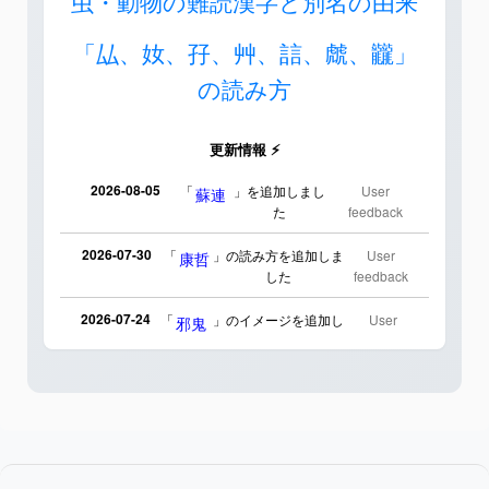
虫・動物の難読漢字と別名の由来
「厸、奻、孖、艸、誩、虤、龖」
の読み方
更新情報 ⚡
2026-08-05
「
」を追加しまし
User
蘇連
た
feedback
2026-07-30
「
」の読み方を追加しま
User
康哲
した
feedback
2026-07-24
「
」のイメージを追加し
User
邪鬼
ました
feedback
2026-07-24
「
」のイメージを追加し
User
二匹
ました
feedback
2026-07-24
「
」のイメージを追加しま
User
貮
した
feedback