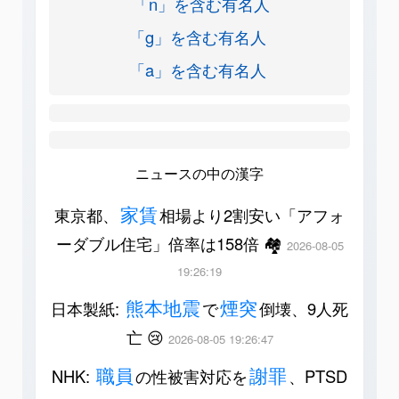
「n」を含む有名人
「g」を含む有名人
「a」を含む有名人
ニュースの中の漢字
家賃
東京都、
相場より2割安い「アフォ
ーダブル住宅」倍率は158倍 🏘️
2026-08-05
19:26:19
熊本地震
煙突
日本製紙:
で
倒壊、9人死
亡 😢
2026-08-05 19:26:47
職員
謝罪
NHK:
の性被害対応を
、PTSD