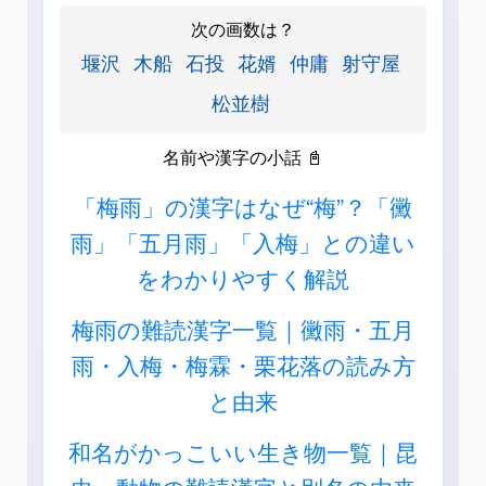
次の画数は？
堰沢
木船
石投
花婿
仲庸
射守屋
松並樹
名前や漢字の小話 📓
「梅雨」の漢字はなぜ“梅”？「黴
雨」「五月雨」「入梅」との違い
をわかりやすく解説
梅雨の難読漢字一覧｜黴雨・五月
雨・入梅・梅霖・栗花落の読み方
と由来
和名がかっこいい生き物一覧｜昆