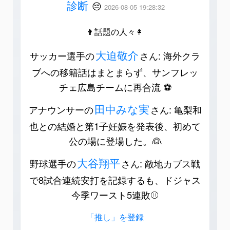
診断
😔
2026-08-05 19:28:32
👨話題の人々👩
大迫敬介
サッカー選手の
さん: 海外クラ
ブへの移籍話はまとまらず、サンフレッ
チェ広島チームに再合流 ⚽️
田中みな実
アナウンサーの
さん: 亀梨和
也との結婚と第1子妊娠を発表後、初めて
公の場に登場した。👰
大谷翔平
野球選手の
さん: 敵地カブス戦
で8試合連続安打を記録するも、ドジャス
今季ワースト5連敗⚾️
「推し」を登録