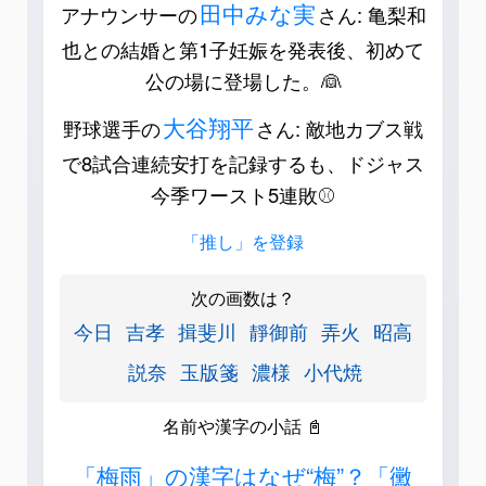
田中みな実
アナウンサーの
さん: 亀梨和
也との結婚と第1子妊娠を発表後、初めて
公の場に登場した。👰
大谷翔平
野球選手の
さん: 敵地カブス戦
で8試合連続安打を記録するも、ドジャス
今季ワースト5連敗⚾️
「推し」を登録
次の画数は？
今日
吉孝
揖斐川
靜御前
弄火
昭高
説奈
玉版箋
濃様
小代焼
名前や漢字の小話 📓
「梅雨」の漢字はなぜ“梅”？「黴