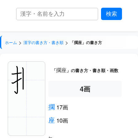
ホーム
漢字の書き方・書き順
「擱座」の書き方
擱座
「
」の書き方・書き順・画数
5
画
擱
17画
座
10画
←