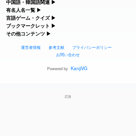
黃
カタカナ語・略語の意味検索、発音記号、リスニング練習など英
中国語・韓国語関連
▶
人名漢字辞典 - 読み方検索
した
feedback
語学習ツールです。
中国語のピンイン変換、韓国語の手書き入力など、アジア言語学
有名人名一覧
▶
部首画数別漢字一覧
習ツールです。
海外セレブやスポーツ選手の名前の読み方・発音を確認できま
言語ゲーム・クイズ
▶
2026-08-06
「
」のイメージを追加しま
User
截
カタカナ語の意味・発音・類語辞典
手書き漢字入力
す。
した
feedback
四字熟語パズルや漢字クイズなど、楽しみながら学べるゲームで
ブックマークレット
▶
手書き中国語入力 変換ツール
常用漢字一覧
す。
ブラウザに登録して、どのサイトからでも漢字や英語を検索でき
その他コンテンツ
▶
海外有名人の苗字・名前一覧と発音 🔊
2026-08-06
英語の発音記号一覧
漢字の書き方・書き順 書き取り練習帳
「
」のイメージを追加し
User
発売
る便利ツールです。
絵文字の意味、特殊記号の読み方など、その他の便利ツールで
ました
feedback
漢字ゲーム一覧
ピンイン一覧表
人名用漢字一覧
す。
運営者情報
参考文献
プライバシーポリシー
漢字読み方検索ブックマークレット
プレミアリーグ選手名一覧
英単語リスニングテスト
ひらがなの書き方・書き順
2026-08-06
「
」のイメージを追加し
User
大筋
お問い合わせ
絵文字の意味と使い方
有名人名前読みクイズ（毎日更新）
韓国語手書き入力
ました
feedback
画数別なまえ漢字一覧
英語・カタカナ語意味検索ブックマーク
WEリーグ選手名一覧
イメージ化する英単語の覚え方
KanjiVG
カタカナの書き方・書き順
Powered by
2026-08-06
「
」のイメージを追加し
User
翌朝
トレンドワード・イメージギャラリー
四字熟語デイリー穴埋めクイズ（毎日更
外国語翻訳ツール
名前イメージイラスト一覧
ました
feedback
レット
東京オリンピック選手名一覧
英語の意味・発音の違い
スラングの意味・語源・例文・英語・類
新）
2026-08-06
「
」のイメージを追加し
User
先行
手書き記号入力
イメージ・印象から漢字や熟語を探す
特殊文字・記号検索ブックマークレット
ました
feedback
語・反対語辞書
広告
東京パラリンピック選手名一覧
略語の正式名称・意味・発音辞典
四字熟語パズルゲーム
2026-08-06
特殊記号の読み方と意味
「
」のイメージを追加し
User
画数別名前・地名一覧
語弊
日本語の言葉比較
ました
feedback
似ている有名人の名前検索
単語の発音、記号の読み方、リスニング
漢字モンスターシューティング
マインドマップ
○○から始まる、○○で終わる言葉一覧
2026-08-06
「
」のイメージを追加
User
研究熱心
練習
ファンタジーな かんじ
しました
feedback