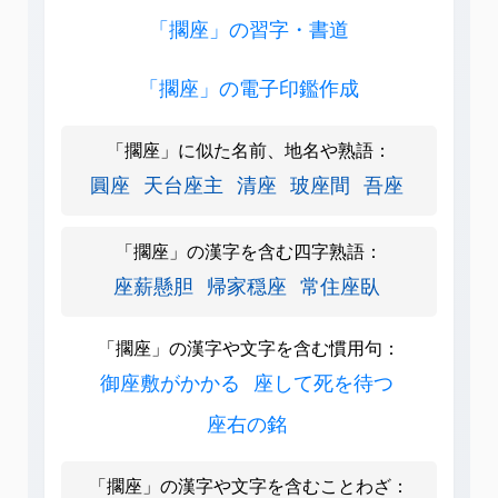
「擱座」の習字・書道
「擱座」の電子印鑑作成
「擱座」に似た名前、地名や熟語：
圓座
天台座主
清座
玻座間
吾座
「擱座」の漢字を含む四字熟語：
座薪懸胆
帰家穏座
常住座臥
「擱座」の漢字や文字を含む慣用句：
御座敷がかかる
座して死を待つ
座右の銘
「擱座」の漢字や文字を含むことわざ：