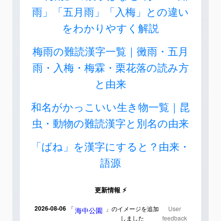
雨」「五月雨」「入梅」との違い
をわかりやすく解説
梅雨の難読漢字一覧｜黴雨・五月
雨・入梅・梅霖・栗花落の読み方
と由来
和名がかっこいい生き物一覧｜昆
虫・動物の難読漢字と別名の由来
「ばね」を漢字にすると？由来・
語源
更新情報 ⚡
2026-08-06
「
」のイメージを追加
User
海中公園
しました
feedback