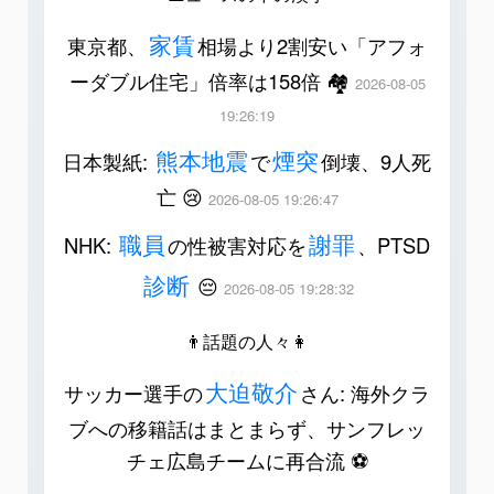
家賃
東京都、
相場より2割安い「アフォ
ーダブル住宅」倍率は158倍 🏘️
2026-08-05
19:26:19
熊本地震
煙突
日本製紙:
で
倒壊、9人死
亡 😢
2026-08-05 19:26:47
職員
謝罪
NHK:
の性被害対応を
、PTSD
診断
😔
2026-08-05 19:28:32
👨話題の人々👩
大迫敬介
サッカー選手の
さん: 海外クラ
ブへの移籍話はまとまらず、サンフレッ
チェ広島チームに再合流 ⚽️