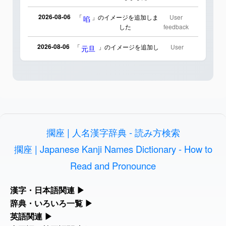
2026-08-06
「
」のイメージを追加しま
User
啗
した
feedback
2026-08-06
「
」のイメージを追加し
User
元旦
ました
feedback
2026-08-06
「
」のイメージを追加しま
User
矛
した
feedback
2026-08-06
「
」のイメージを追加し
User
旅行客
ました
feedback
擱座 | 人名漢字辞典 - 読み方検索
2026-08-06
「
」のイメージを追加し
User
胆石
ました
feedback
擱座 | Japanese Kanji Names Dictionary - How to
Read and Pronounce
2026-08-06
「
」のイメージを追加し
User
下取
ました
feedback
漢字・日本語関連
▶
2026-08-06
「
」のイメージを追加し
User
無性
漢字の読み方検索、手書き入力、書き順練習など、日本語学習に
辞典・いろいろ一覧
▶
ました
feedback
役立つツールを集めています。
部首・画数別の漢字一覧、熟語辞典、地名・駅名検索など、各種
英語関連
▶
リファレンスツールです。
2026-08-06
「
」のイメージを追加しま
User