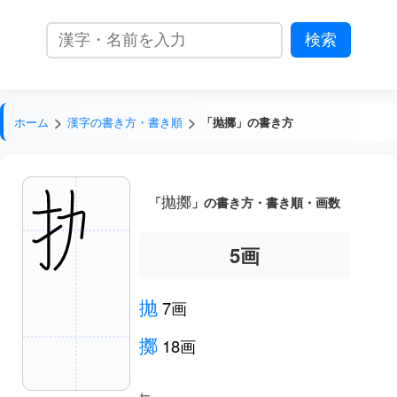
ホーム
漢字の書き方・書き順
「抛擲」の書き方
抛擲
「
」の書き方・書き順・画数
6
画
抛
7画
擲
18画
←