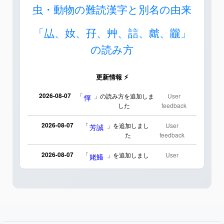
虫・動物の難読漢字と別名の由来
「厸、奻、孖、艸、誩、虤、龖」
の読み方
更新情報 ⚡
2026-08-07
「
」の読み方を追加しま
User
憚
した
feedback
2026-08-07
「
」を追加しまし
User
芳誠
た
feedback
2026-08-07
「
」を追加しまし
User
姥鱶
た
feedback
2026-08-06
「
」のイメージを追加
User
海中公園
しました
feedback
2026-08-06
「
」のイメージを追加しま
User
啗
した
feedback