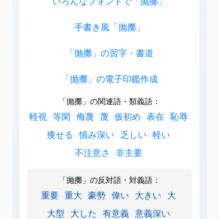
いろんなフォントで「抛擲」
手書き風「抛擲」
「抛擲」の習字・書道
「抛擲」の電子印鑑作成
「抛擲」の関連語・類義語：
軽視
等閑
侮蔑
蔑
仮初め
表在
恥辱
痩せる
慎み深い
乏しい
軽い
不注意さ
非主要
「抛擲」の反対語・対義語：
重要
重大
豪勢
偉い
大きい
大
大型
大した
有意義
意義深い