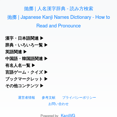
抛擲 | 人名漢字辞典 - 読み方検索
2026-08-06
「
」のイメージを追加し
User
元旦
ました
feedback
抛擲 | Japanese Kanji Names Dictionary - How to
Read and Pronounce
2026-08-06
「
」のイメージを追加しま
User
矛
した
feedback
漢字・日本語関連
▶
2026-08-06
「
」のイメージを追加し
User
旅行客
漢字の読み方検索、手書き入力、書き順練習など、日本語学習に
辞典・いろいろ一覧
▶
ました
feedback
役立つツールを集めています。
部首・画数別の漢字一覧、熟語辞典、地名・駅名検索など、各種
英語関連
▶
リファレンスツールです。
2026-08-06
「
」のイメージを追加し
User
胆石
カタカナ語・略語の意味検索、発音記号、リスニング練習など英
中国語・韓国語関連
▶
人名漢字辞典 - 読み方検索
ました
feedback
語学習ツールです。
中国語のピンイン変換、韓国語の手書き入力など、アジア言語学
有名人名一覧
▶
部首画数別漢字一覧
習ツールです。
海外セレブやスポーツ選手の名前の読み方・発音を確認できま
言語ゲーム・クイズ
▶
2026-08-06
「
」のイメージを追加し
User
下取
カタカナ語の意味・発音・類語辞典
手書き漢字入力
す。
ました
feedback
四字熟語パズルや漢字クイズなど、楽しみながら学べるゲームで
ブックマークレット
▶
手書き中国語入力 変換ツール
常用漢字一覧
す。
ブラウザに登録して、どのサイトからでも漢字や英語を検索でき
その他コンテンツ
▶
海外有名人の苗字・名前一覧と発音 🔊
2026-08-06
英語の発音記号一覧
漢字の書き方・書き順 書き取り練習帳
「
」のイメージを追加し
User
無性
る便利ツールです。
絵文字の意味、特殊記号の読み方など、その他の便利ツールで
ました
feedback
漢字ゲーム一覧
ピンイン一覧表
人名用漢字一覧
す。
運営者情報
参考文献
プライバシーポリシー
漢字読み方検索ブックマークレット
プレミアリーグ選手名一覧
英単語リスニングテスト
ひらがなの書き方・書き順
2026-08-06
「
」のイメージを追加しま
User
黃
お問い合わせ
絵文字の意味と使い方
有名人名前読みクイズ（毎日更新）
韓国語手書き入力
した
feedback
画数別なまえ漢字一覧
英語・カタカナ語意味検索ブックマーク
WEリーグ選手名一覧
イメージ化する英単語の覚え方
KanjiVG
カタカナの書き方・書き順
Powered by