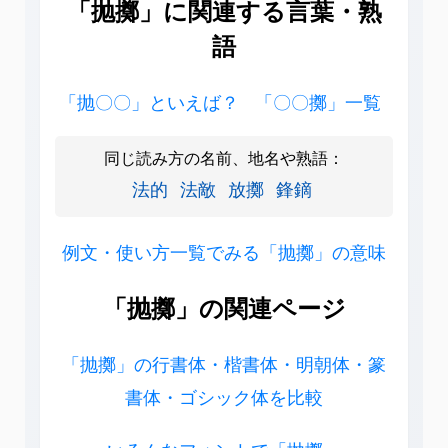
「抛擲」に関連する言葉・熟
語
「抛〇〇」といえば？
「〇〇擲」一覧
同じ読み方の名前、地名や熟語：
法的
法敵
放擲
鋒鏑
例文・使い方一覧でみる「抛擲」の意味
「抛擲」の関連ページ
「抛擲」の行書体・楷書体・明朝体・篆
書体・ゴシック体を比較