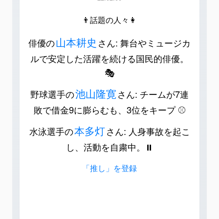
👨話題の人々👩
山本耕史
俳優の
さん: 舞台やミュージカ
ルで安定した活躍を続ける国民的俳優。
🎭
池山隆寛
野球選手の
さん: チームが7連
敗で借金9に膨らむも、3位をキープ ⚾️
本多灯
水泳選手の
さん: 人身事故を起こ
し、活動を自粛中。⏸️
「推し」を登録