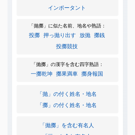
インポータント
「抛擲」に似た名前、地名や熟語：
投擲
押っ抛り出す
放抛
擲銭
投擲競技
「抛擲」の漢字を含む四字熟語：
一擲乾坤
擲果満車
擲身報国
「抛」の付く姓名・地名
「擲」の付く姓名・地名
「抛擲」を含む有名人