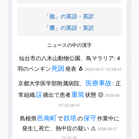
「抛」の英語・英訳
「擲」の英語・英訳
ニュースの中の漢字
仙台市の八木山動物公園、鳥マラリア: 4
死因
羽のペンギン
発表 🐧
2026-08-07 22:08:47
医療事故
京都大学医学部附属病院、
: 正
誤
重篤
常組織
摘出で患者
状態 😔
2026-08-
07 22:00:41
邑南町
鉄塔
保守
島根県
で
の
作業中に
発生し死亡、熱中症の疑い ⚠️
2026-08-07
22:02:00