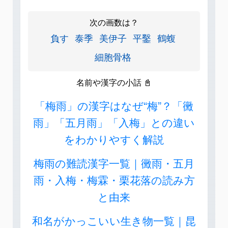
次の画数は？
負す
泰季
美伊子
平鑿
鶴蝮
細胞骨格
名前や漢字の小話 📓
「梅雨」の漢字はなぜ“梅”？「黴
雨」「五月雨」「入梅」との違い
をわかりやすく解説
梅雨の難読漢字一覧｜黴雨・五月
雨・入梅・梅霖・栗花落の読み方
と由来
和名がかっこいい生き物一覧｜昆