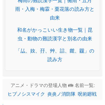
梅雨の難読漢字一覧｜黴雨・五月
雨・入梅・梅霖・栗花落の読み方と
由来
和名がかっこいい生き物一覧｜昆
虫・動物の難読漢字と別名の由来
「厸、奻、孖、艸、誩、虤、龖」の
読み方
アニメ・ドラマの登場人物 👪 名前一覧:
ヒプノシスマイク
炎炎ノ消防隊
呪術廻戦