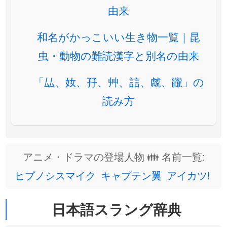
由来
和名がかっこいい生き物一覧｜昆
虫・動物の難読漢字と別名の由来
「厸、奻、孖、艸、誩、虤、龖」の
読み方
アニメ・ドラマの登場人物 👪 名前一覧:
ヒプノシスマイク
キャプテン翼
アイカツ!
日本語スラング辞典