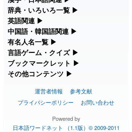
漢字の読み方検索、手書き入力、書き順
辞典・いろいろ一覧
▶
2026-08-06
「
元旦
」のイメージを追加しました
User feedback
練習など、日本語学習に役立つツールを
部首・画数別の漢字一覧、熟語辞典、地
英語関連
▶
2026-08-06
「
矛
」のイメージを追加しました
User feedback
集めています。
名・駅名検索など、各種リファレンスツ
カタカナ語・略語の意味検索、発音記
中国語・韓国語関連
▶
ールです。
2026-08-06
「
旅行客
」のイメージを追加しました
User feedback
号、リスニング練習など英語学習ツール
中国語のピンイン変換、韓国語の手書き
有名人名一覧
▶
人名漢字辞典 - 読み方検索
です。
入力など、アジア言語学習ツールです。
海外セレブやスポーツ選手の名前の読み
言語ゲーム・クイズ
▶
2026-08-06
「
胆石
」のイメージを追加しました
User feedback
部首画数別漢字一覧
手書き漢字入力
方・発音を確認できます。
四字熟語パズルや漢字クイズなど、楽し
ブックマークレット
▶
カタカナ語の意味・発音・類語辞典
手書き中国語入力 変換ツール
2026-08-06
「
下取
」のイメージを追加しました
User feedback
常用漢字一覧
みながら学べるゲームです。
ブラウザに登録して、どのサイトからで
その他コンテンツ
▶
漢字の書き方・書き順 書き取り練習
海外有名人の苗字・名前一覧と発音
2026-08-06
英語の発音記号一覧
「
無性
」のイメージを追加しました
User feedback
ピンイン一覧表
も漢字や英語を検索できる便利ツールで
絵文字の意味、特殊記号の読み方など、
人名用漢字一覧
漢字ゲーム一覧
帳
🔊
す。
運営者情報
参考文献
その他の便利ツールです。
2026-08-06
「
黃
」のイメージを追加しました
User feedback
英単語リスニングテスト
韓国語手書き入力
画数別なまえ漢字一覧
有名人名前読みクイズ（毎日更新）
プライバシーポリシー
お問い合わせ
ひらがなの書き方・書き順
プレミアリーグ選手名一覧
漢字読み方検索ブックマークレット
絵文字の意味と使い方
2026-08-06
「
截
」のイメージを追加しました
User feedback
イメージ化する英単語の覚え方
外国語翻訳ツール
名前イメージイラスト一覧
Powered by
四字熟語デイリー穴埋めクイズ（毎日
カタカナの書き方・書き順
WEリーグ選手名一覧
2026-08-06
「
発売
」のイメージを追加しました
User feedback
英語・カタカナ語意味検索ブックマー
トレンドワード・イメージギャラリ
日本語ワードネット （1.1版）© 2009-2011
英語の意味・発音の違い
更新）