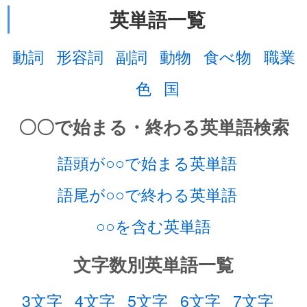
英単語一覧
動詞
形容詞
副詞
動物
食べ物
職業
色
国
〇〇で始まる・終わる英単語検索
語頭が○○で始まる英単語
語尾が○○で終わる英単語
○○を含む英単語
文字数別英単語一覧
3文字
4文字
5文字
6文字
7文字