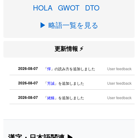
HOLA
GWOT
DTO
▶ 略語一覧を見る
更新情報 ⚡
2026-08-07
「
憚
」の読み方を追加しました
User feedback
2026-08-07
「
芳誠
」を追加しました
User feedback
2026-08-07
「
姥鱶
」を追加しました
User feedback
2026-08-06
「
海中公園
」のイメージを追加しまし
User
た
feedback
2026-08-06
「
啗
」のイメージを追加しました
User feedback
漢字・日本語関連
▶