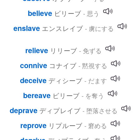
believe
ビリーブ
- 思う
enslave
エンスレイブ
- 虜にする
relieve
リリーブ
- 免ずる
connive
コナイブ
- 黙視する
deceive
ディシーブ
- だます
bereave
ビリーブ
- を奪う
deprave
ディプレイブ
- 堕落させる
reprove
リプルーブ
- 窘める