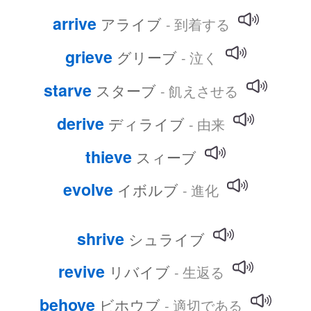
arrive
アライブ
- 到着する
grieve
グリーブ
- 泣く
starve
スターブ
- 飢えさせる
derive
ディライブ
- 由来
thieve
スィーブ
evolve
イボルブ
- 進化
shrive
シュライブ
revive
リバイブ
- 生返る
behove
ビホウブ
- 適切である