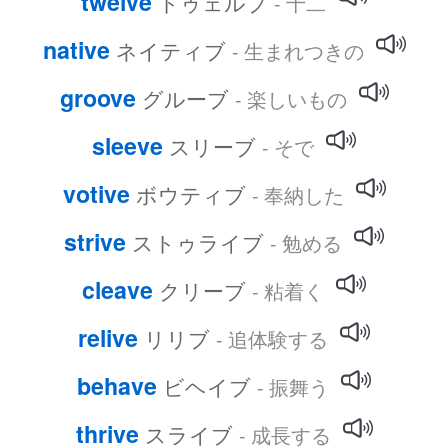
twelve
トゥェルブ
- 十二
native
ネイティブ
- 生まれつきの
groove
グルーブ
- 楽しいもの
sleeve
スリーブ
- そで
votive
ボウティブ
- 奉納した
strive
ストゥライブ
- 勉める
cleave
クリーブ
- 粘着く
relive
リリブ
- 追体験する
behave
ビヘイブ
- 振舞う
thrive
スライブ
- 成長する