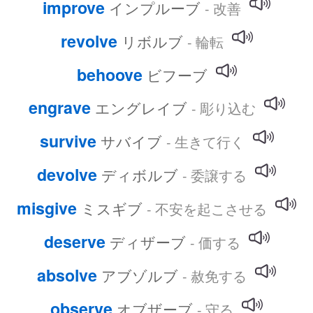
improve
インプルーブ
- 改善
revolve
リボルブ
- 輪転
behoove
ビフーブ
engrave
エングレイブ
- 彫り込む
survive
サバイブ
- 生きて行く
devolve
ディボルブ
- 委譲する
misgive
ミスギブ
- 不安を起こさせる
deserve
ディザーブ
- 価する
absolve
アブゾルブ
- 赦免する
observe
オブザーブ
- 守る