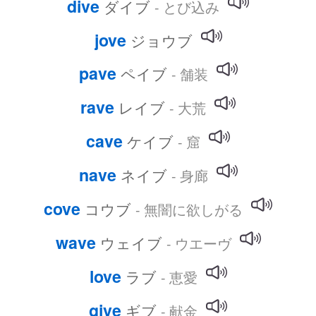
dive
ダイブ
- とび込み
jove
ジョウブ
pave
ペイブ
- 舗装
rave
レイブ
- 大荒
cave
ケイブ
- 窟
nave
ネイブ
- 身廊
cove
コウブ
- 無闇に欲しがる
wave
ウェイブ
- ウエーヴ
love
ラブ
- 恵愛
give
ギブ
- 献金