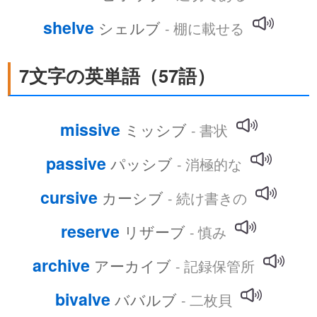
shelve
シェルブ
- 棚に載せる
7文字の英単語（57語）
missive
ミッシブ
- 書状
passive
パッシブ
- 消極的な
cursive
カーシブ
- 続け書きの
reserve
リザーブ
- 慎み
archive
アーカイブ
- 記録保管所
bivalve
ババルブ
- 二枚貝