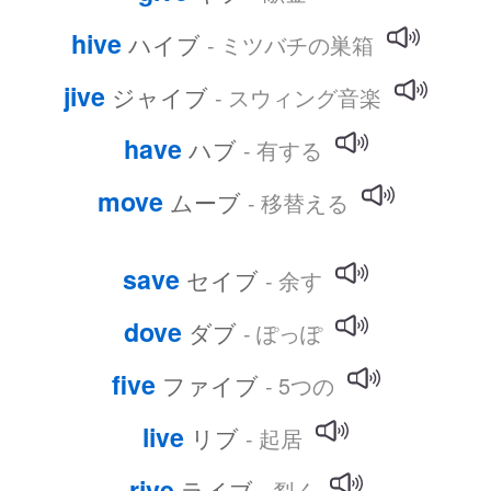
hive
ハイブ
- ミツバチの巣箱
jive
ジャイブ
- スウィング音楽
have
ハブ
- 有する
move
ムーブ
- 移替える
save
セイブ
- 余す
dove
ダブ
- ぽっぽ
five
ファイブ
- 5つの
live
リブ
- 起居
rive
ライブ
- 裂く