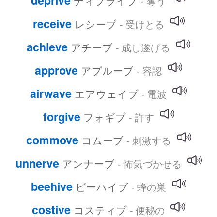
deprive
ディプライブ
- 奪う
receive
レシーブ
- 受けとる
achieve
アチーブ
- 成し遂げる
approve
アプルーブ
- 容認
airwave
エアウェイブ
- 電波
forgive
フォギブ
- 許す
commove
コムーブ
- 刺激する
unnerve
アンナーブ
- 怖気づかせる
beehive
ビーハイブ
- 蜂の巣
costive
コスティブ
- 便秘の