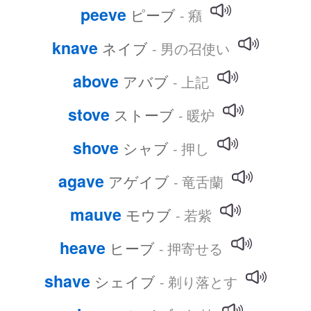
peeve
ピーブ
- 癪
knave
ネイブ
- 男の召使い
above
アバブ
- 上記
stove
ストーブ
- 暖炉
shove
シャブ
- 押し
agave
アゲイブ
- 竜舌蘭
mauve
モウブ
- 若紫
heave
ヒーブ
- 押寄せる
shave
シェイブ
- 剃り落とす