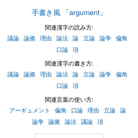
手書き風 「argument」
関連漢字の読み方:
議論
論拠
理由
論法
論
立論
論争
偏角
口論
項
関連漢字の書き方:
議論
論拠
理由
論法
論
立論
論争
偏角
口論
項
関連言葉の使い方:
アーギュメント
偏角
口論
理由
立論
論
論争
論拠
論法
議論
項