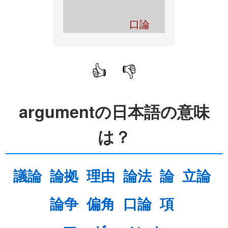
口論
👍
👎
argumentの日本語の意味
は？
議論
論拠
理由
論法
論
立論
論争
偏角
口論
項