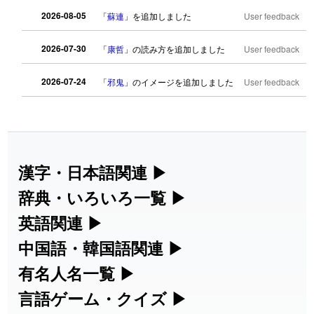
2026-08-05
「
蘇連
」を追加しました
User feedback
2026-07-30
「
康哲
」の読み方を追加しました
User feedback
2026-07-24
「
邪鬼
」のイメージを追加しました
User feedback
2026-07-24
「
二匹
」のイメージを追加しました
User feedback
2026-07-24
「
貮
」のイメージを追加しました
User feedback
漢字・日本語関連
▶
2026-07-24
「
誤算
」のイメージを追加しました
User feedback
漢字の読み方検索、手書き入力、書き順
辞典・いろいろ一覧
▶
練習など、日本語学習に役立つツールを
2026-07-24
「
堅牢
」のイメージを追加しました
User feedback
部首・画数別の漢字一覧、熟語辞典、地
英語関連
▶
集めています。
名・駅名検索など、各種リファレンスツ
カタカナ語・略語の意味検索、発音記
中国語・韓国語関連
▶
2026-07-24
「
睦
」のイメージを追加しました
User feedback
ールです。
号、リスニング練習など英語学習ツール
中国語のピンイン変換、韓国語の手書き
有名人名一覧
▶
人名漢字辞典 - 読み方検索
2026-07-24
「
利他
」のイメージを追加しました
User feedback
です。
入力など、アジア言語学習ツールです。
海外セレブやスポーツ選手の名前の読み
言語ゲーム・クイズ
▶
部首画数別漢字一覧
手書き漢字入力
2026-07-24
「
予約料
」のイメージを追加しました
User feedback