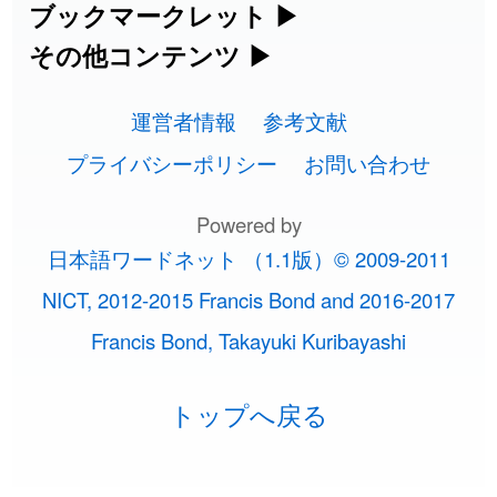
方・発音を確認できます。
四字熟語パズルや漢字クイズなど、楽し
ブックマークレット
▶
カタカナ語の意味・発音・類語辞典
手書き中国語入力 変換ツール
常用漢字一覧
みながら学べるゲームです。
ブラウザに登録して、どのサイトからで
その他コンテンツ
▶
2026-07-24
「
性
」のイメージを追加しました
User feedback
漢字の書き方・書き順 書き取り練習
海外有名人の苗字・名前一覧と発音
英語の発音記号一覧
ピンイン一覧表
も漢字や英語を検索できる便利ツールで
絵文字の意味、特殊記号の読み方など、
人名用漢字一覧
漢字ゲーム一覧
帳
2026-07-24
🔊
「
入念
」のイメージを追加しました
User feedback
す。
運営者情報
参考文献
その他の便利ツールです。
英単語リスニングテスト
韓国語手書き入力
2026-07-24
「
欠場
」のイメージを追加しました
User feedback
画数別なまえ漢字一覧
有名人名前読みクイズ（毎日更新）
プライバシーポリシー
お問い合わせ
ひらがなの書き方・書き順
プレミアリーグ選手名一覧
漢字読み方検索ブックマークレット
絵文字の意味と使い方
イメージ化する英単語の覚え方
外国語翻訳ツール
2026-07-24
「
実印
」のイメージを追加しました
User feedback
名前イメージイラスト一覧
Powered by
四字熟語デイリー穴埋めクイズ（毎日
カタカナの書き方・書き順
WEリーグ選手名一覧
英語・カタカナ語意味検索ブックマー
トレンドワード・イメージギャラリ
日本語ワードネット （1.1版）© 2009-2011
2026-07-24
「
専従
」のイメージを追加しました
User feedback
英語の意味・発音の違い
更新）
クレット
イメージ・印象から漢字や熟語を探す
ー
スラングの意味・語源・例文・英語・
東京オリンピック選手名一覧
NICT, 2012-2015 Francis Bond and 2016-2017
2026-07-24
「
閉館
」のイメージを追加しました
User feedback
略語の正式名称・意味・発音辞典
四字熟語パズルゲーム
類語・反対語辞書
Francis Bond, Takayuki Kuribayashi
特殊文字・記号検索ブックマークレッ
画数別名前・地名一覧
手書き記号入力
東京パラリンピック選手名一覧
2026-07-22
「
碵
」のイメージを追加しました
User feedback
単語の発音、記号の読み方、リスニン
ト
漢字モンスターシューティング
日本語の言葉比較
トップへ戻る
○○から始まる、○○で終わる言葉一覧
特殊記号の読み方と意味
似ている有名人の名前検索
2026-07-22
「
凋
」のイメージを追加しました
User feedback
グ練習
漢字積み上げゲーム
ファンタジーな かんじ
2026-07-22
「
高収入
」のイメージを追加しました
User feedback
○○から始まる、○○を含む地名一覧
マインドマップ