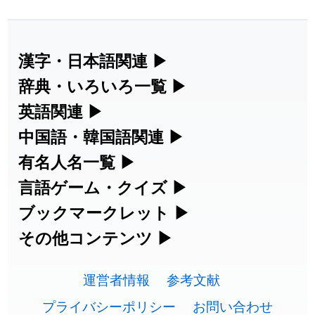
2026-07-24
「
二匹
」のイメージを追加しました
User feedback
2026-07-24
「
貮
」のイメージを追加しました
User feedback
漢字・日本語関連
▶
2026-07-24
「
誤算
」のイメージを追加しました
User feedback
漢字の読み方検索、手書き入力、書き順
辞典・いろいろ一覧
▶
練習など、日本語学習に役立つツールを
2026-07-24
「
堅牢
」のイメージを追加しました
User feedback
部首・画数別の漢字一覧、熟語辞典、地
英語関連
▶
集めています。
名・駅名検索など、各種リファレンスツ
カタカナ語・略語の意味検索、発音記
中国語・韓国語関連
▶
2026-07-24
「
睦
」のイメージを追加しました
User feedback
ールです。
号、リスニング練習など英語学習ツール
中国語のピンイン変換、韓国語の手書き
有名人名一覧
▶
人名漢字辞典 - 読み方検索
2026-07-24
「
利他
」のイメージを追加しました
User feedback
です。
入力など、アジア言語学習ツールです。
海外セレブやスポーツ選手の名前の読み
言語ゲーム・クイズ
▶
部首画数別漢字一覧
手書き漢字入力
2026-07-24
「
予約料
」のイメージを追加しました
User feedback
方・発音を確認できます。
四字熟語パズルや漢字クイズなど、楽し
ブックマークレット
▶
カタカナ語の意味・発音・類語辞典
手書き中国語入力 変換ツール
常用漢字一覧
みながら学べるゲームです。
ブラウザに登録して、どのサイトからで
その他コンテンツ
▶
2026-07-24
「
性
」のイメージを追加しました
User feedback
漢字の書き方・書き順 書き取り練習
海外有名人の苗字・名前一覧と発音
英語の発音記号一覧
ピンイン一覧表
も漢字や英語を検索できる便利ツールで
絵文字の意味、特殊記号の読み方など、
人名用漢字一覧
漢字ゲーム一覧
帳
2026-07-24
🔊
「
入念
」のイメージを追加しました
User feedback
す。
運営者情報
参考文献
その他の便利ツールです。
英単語リスニングテスト
韓国語手書き入力
2026-07-24
「
欠場
」のイメージを追加しました
User feedback
画数別なまえ漢字一覧
有名人名前読みクイズ（毎日更新）
プライバシーポリシー
お問い合わせ
ひらがなの書き方・書き順
プレミアリーグ選手名一覧
漢字読み方検索ブックマークレット