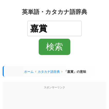
英単語・カタカナ語辞典
ホーム
カタカナ語辞典
「嘉賞」の意味
スポンサーリンク