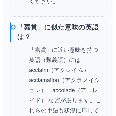
ください。
「嘉賞」に似た意味の英語
は？
「嘉賞」に近い意味を持つ
英語（類義語）には
acclaim（アクレイム）、
acclamation（アクラメイシ
ョン）、accolade（アコレ
イド） などがあります。こ
れらの単語も状況に応じて