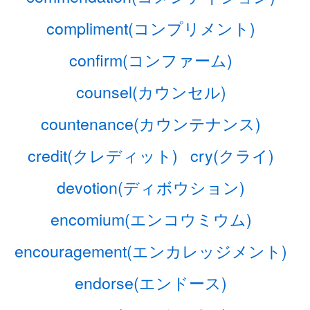
compliment(コンプリメント)
confirm(コンファーム)
counsel(カウンセル)
countenance(カウンテナンス)
credit(クレディット)
cry(クライ)
devotion(ディボウション)
encomium(エンコウミウム)
encouragement(エンカレッジメント)
endorse(エンドース)