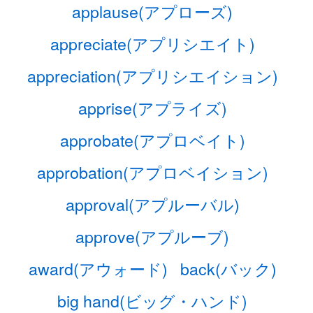
applause(アプローズ)
appreciate(アプリシエイト)
appreciation(アプリシエイション)
apprise(アプライズ)
approbate(アプロベイト)
approbation(アプロベイション)
approval(アプルーバル)
approve(アプルーブ)
award(アウォード)
back(バック)
big hand(ビッグ・ハンド)