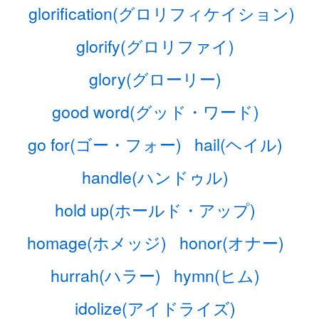
glorification(グロリフィケイション)
glorify(グロリファイ)
glory(グローリー)
good word(グッド・ワード)
go for(ゴー・フォー)
hail(ヘイル)
handle(ハンドゥル)
hold up(ホールド・アップ)
homage(ホメッジ)
honor(オナー)
hurrah(ハラー)
hymn(ヒム)
idolize(アイドライズ)