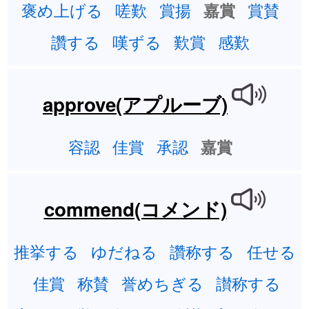
褒め上げる
嗟歎
賞揚
賞賛
嘉賞
讚する
嘆ずる
歎賞
感歎
approve(アプルーブ)
容認
佳賞
承認
嘉賞
commend(コメンド)
推挙する
ゆだねる
讚称する
任せる
佳賞
称賛
誉めちぎる
讃称する