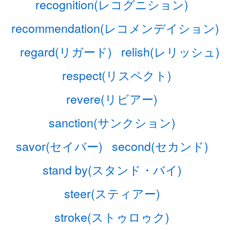
recognition(レコグニション)
recommendation(レコメンデイション)
regard(リガード)
relish(レリッシュ)
respect(リスペクト)
revere(リビアー)
sanction(サンクション)
savor(セイバー)
second(セカンド)
stand by(スタンド・バイ)
steer(スティアー)
stroke(ストゥロゥク)