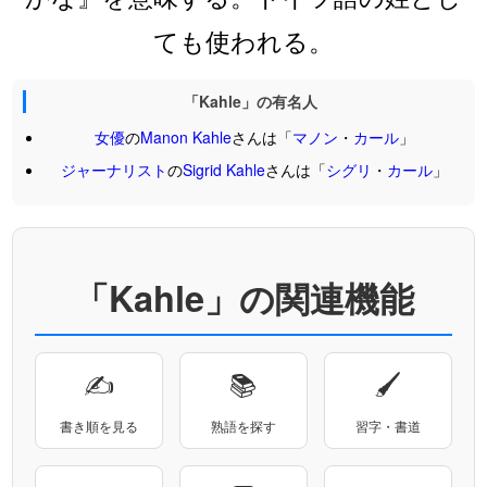
ても使われる。
「Kahle」の有名人
女優
の
Manon
Kahle
さんは「
マノン
・
カール
」
ジャーナリスト
の
Sigrid
Kahle
さんは「
シグリ
・
カール
」
「Kahle」の関連機能
✍
📚
🖌
書き順を見る
熟語を探す
習字・書道