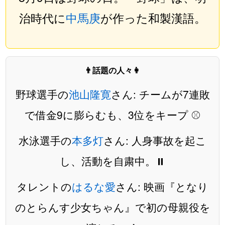
治時代に
中馬庚
が作った和製漢語。
👨話題の人々👩
野球選手の
池山隆寛
さん: チームが7連敗
で借金9に膨らむも、3位をキープ ⚾️
水泳選手の
本多灯
さん: 人身事故を起こ
し、活動を自粛中。⏸️
タレントの
はるな愛
さん: 映画『となり
のとらんす少女ちゃん』で初の母親役を