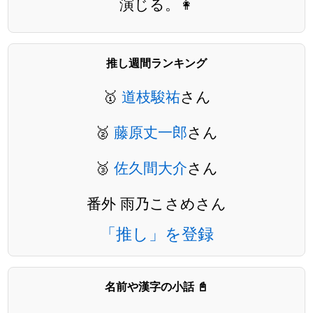
演じる。👩
推し週間ランキング
🥇
道枝駿祐
さん
🥈
藤原丈一郎
さん
🥉
佐久間大介
さん
番外 雨乃こさめさん
「推し」を登録
名前や漢字の小話 📓