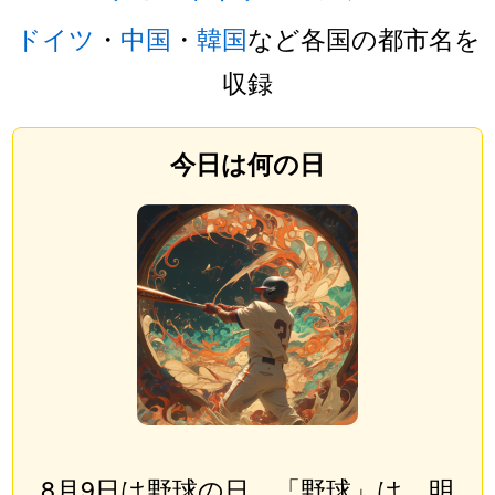
ドイツ
・
中国
・
韓国
など各国の都市名を
収録
今日は何の日
8月9日は野球の日。「野球」は、明