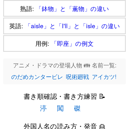
熟語:
「鉢物」と「薫物」の違い
英語:
「aisle」と「I'll」と「isle」の違い
用例:
「即座」の例文
アニメ・ドラマの登場人物 👪 名前一覧:
のだめカンタービレ
呪術廻戦
アイカツ!
書き順確認・書き方練習 📝
渟
闖
磔
外国人名の読み方・発音 👱