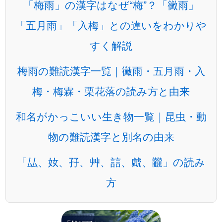
「梅雨」の漢字はなぜ“梅”？「黴雨」
「五月雨」「入梅」との違いをわかりや
すく解説
梅雨の難読漢字一覧｜黴雨・五月雨・入
梅・梅霖・栗花落の読み方と由来
和名がかっこいい生き物一覧｜昆虫・動
物の難読漢字と別名の由来
「厸、奻、孖、艸、誩、虤、龖」の読み
方