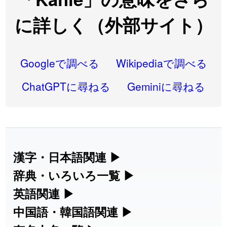
2026-08-06
「
語弊
」のイメージを追加しました
User feedback
に詳しく（外部サイト）
2026-08-06
「
研究熱心
」のイメージを追加しました
User feedback
2026-08-06
「
禰
」のイメージを追加しました
User feedback
Googleで調べる
Wikipediaで調べる
2026-08-06
「
同位
」のイメージを追加しました
User feedback
ChatGPTに尋ねる
Geminiに尋ねる
2026-08-05
「
蘇連
」を追加しました
User feedback
2026-07-30
「
康哲
」の読み方を追加しました
User feedback
2026-07-24
「
邪鬼
」のイメージを追加しました
User feedback
漢字・日本語関連
▶
漢字の読み方検索、手書き入力、書き順
辞典・いろいろ一覧
▶
2026-07-24
「
二匹
」のイメージを追加しました
User feedback
練習など、日本語学習に役立つツールを
部首・画数別の漢字一覧、熟語辞典、地
英語関連
▶
2026-07-24
「
貮
」のイメージを追加しました
User feedback
集めています。
名・駅名検索など、各種リファレンスツ
カタカナ語・略語の意味検索、発音記
中国語・韓国語関連
▶
2026-07-24
「
誤算
」のイメージを追加しました
User feedback
ールです。
号、リスニング練習など英語学習ツール