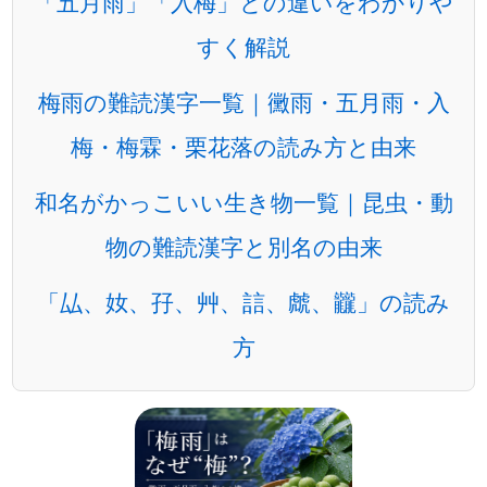
「五月雨」「入梅」との違いをわかりや
すく解説
梅雨の難読漢字一覧｜黴雨・五月雨・入
梅・梅霖・栗花落の読み方と由来
和名がかっこいい生き物一覧｜昆虫・動
物の難読漢字と別名の由来
「厸、奻、孖、艸、誩、虤、龖」の読み
方