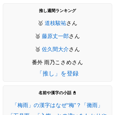
推し週間ランキング
🥇
道枝駿祐
さん
🥈
藤原丈一郎
さん
🥉
佐久間大介
さん
番外 雨乃こさめさん
「推し」を登録
名前や漢字の小話 📓
「梅雨」の漢字はなぜ“梅”？「黴雨」