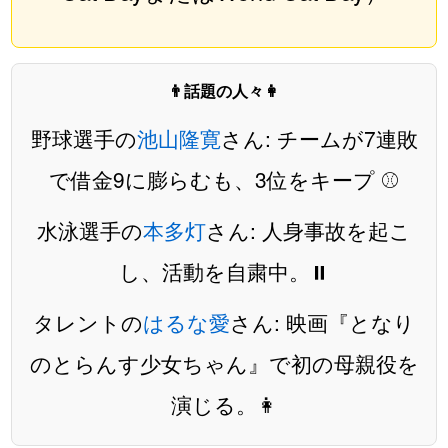
👨話題の人々👩
野球選手の
池山隆寛
さん: チームが7連敗
で借金9に膨らむも、3位をキープ ⚾️
水泳選手の
本多灯
さん: 人身事故を起こ
し、活動を自粛中。⏸️
タレントの
はるな愛
さん: 映画『となり
のとらんす少女ちゃん』で初の母親役を
演じる。👩