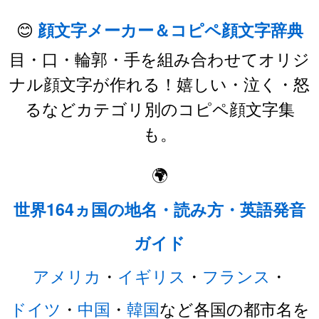
😊
顔文字メーカー＆コピペ顔文字辞典
目・口・輪郭・手を組み合わせてオリジ
ナル顔文字が作れる！嬉しい・泣く・怒
るなどカテゴリ別のコピペ顔文字集
も。
🌍
世界164ヵ国の地名・読み方・英語発音
ガイド
アメリカ
・
イギリス
・
フランス
・
ドイツ
・
中国
・
韓国
など各国の都市名を