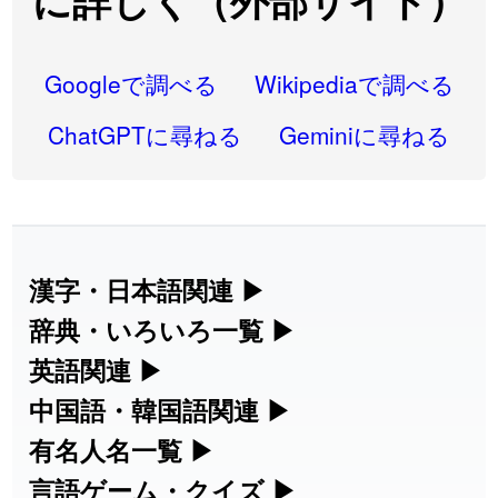
に詳しく（外部サイト）
2026-08-06
「
研究熱心
」のイメージを追加しました
User feedback
2026-08-06
「
禰
」のイメージを追加しました
User feedback
Googleで調べる
Wikipediaで調べる
2026-08-06
「
同位
」のイメージを追加しました
User feedback
ChatGPTに尋ねる
Geminiに尋ねる
2026-08-05
「
蘇連
」を追加しました
User feedback
2026-07-30
「
康哲
」の読み方を追加しました
User feedback
2026-07-24
「
邪鬼
」のイメージを追加しました
User feedback
漢字・日本語関連
▶
漢字の読み方検索、手書き入力、書き順
辞典・いろいろ一覧
▶
2026-07-24
「
二匹
」のイメージを追加しました
User feedback
練習など、日本語学習に役立つツールを
部首・画数別の漢字一覧、熟語辞典、地
英語関連
▶
2026-07-24
「
貮
」のイメージを追加しました
User feedback
集めています。
名・駅名検索など、各種リファレンスツ
カタカナ語・略語の意味検索、発音記
中国語・韓国語関連
▶
2026-07-24
「
誤算
」のイメージを追加しました
User feedback
ールです。
号、リスニング練習など英語学習ツール
中国語のピンイン変換、韓国語の手書き
有名人名一覧
▶
人名漢字辞典 - 読み方検索
です。
入力など、アジア言語学習ツールです。
2026-07-24
「
堅牢
」のイメージを追加しました
User feedback
海外セレブやスポーツ選手の名前の読み
言語ゲーム・クイズ
▶
部首画数別漢字一覧