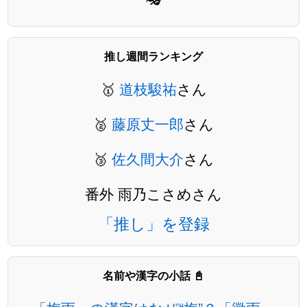
推し週間ランキング
🥇
道枝駿祐
さん
🥈
藤原丈一郎
さん
🥉
佐久間大介
さん
番外 雨乃こさめさん
「推し」を登録
名前や漢字の小話 📓