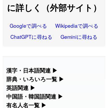
2026-08-06
「
先行
」のイメージを追加しました
User feedback
に詳しく（外部サイト）
2026-08-06
「
語弊
」のイメージを追加しました
User feedback
2026-08-06
「
研究熱心
」のイメージを追加しました
User feedback
Googleで調べる
Wikipediaで調べる
2026-08-06
「
禰
」のイメージを追加しました
User feedback
ChatGPTに尋ねる
Geminiに尋ねる
2026-08-06
「
同位
」のイメージを追加しました
User feedback
2026-08-05
「
蘇連
」を追加しました
User feedback
2026-07-30
「
康哲
」の読み方を追加しました
User feedback
漢字・日本語関連
▶
漢字の読み方検索、手書き入力、書き順
辞典・いろいろ一覧
▶
2026-07-24
「
邪鬼
」のイメージを追加しました
User feedback
練習など、日本語学習に役立つツールを
部首・画数別の漢字一覧、熟語辞典、地
英語関連
▶
2026-07-24
「
二匹
」のイメージを追加しました
User feedback
集めています。
名・駅名検索など、各種リファレンスツ
カタカナ語・略語の意味検索、発音記
中国語・韓国語関連
▶
2026-07-24
「
貮
」のイメージを追加しました
User feedback
ールです。
号、リスニング練習など英語学習ツール
中国語のピンイン変換、韓国語の手書き
有名人名一覧
▶
人名漢字辞典 - 読み方検索