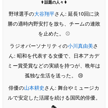
👨話題の人々👩
野球選手の
大谷翔平
さん: 延長10回に決
勝の適時内野安打を放ち、チームの連敗
を止めた。 ⚾
ラジオパーソナリティの
小川真由美
さ
ん: 昭和を代表する女優で、日本アカデ
ミー賞受賞などの実績を持つが、晩年は
孤独な生活を送った。 😢
俳優の
山本耕史
さん: 舞台やミュージカ
ルで安定した活躍を続ける国民的俳優。
🎭