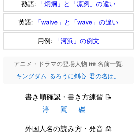
熟語:
「炯炯」と「凛冽」の違い
英語:
「waive」と「wave」の違い
用例:
「河浜」の例文
アニメ・ドラマの登場人物 👪 名前一覧:
キングダム
るろうに剣心
君の名は。
書き順確認・書き方練習 📝
渟
闖
磔
外国人名の読み方・発音 👱