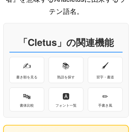
テン語名。
「Cletus」の関連機能
✍
📚
🖌
書き順を見る
熟語を探す
習字・書道
🔤
🅰
✏
書体比較
フォント一覧
手書き風