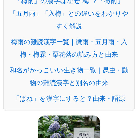
「梅雨」の漢字はなぜ“梅”？「黴雨」
「五月雨」「入梅」との違いをわかりや
すく解説
梅雨の難読漢字一覧｜黴雨・五月雨・入
梅・梅霖・栗花落の読み方と由来
和名がかっこいい生き物一覧｜昆虫・動
物の難読漢字と別名の由来
「ばね」を漢字にすると？由来・語源