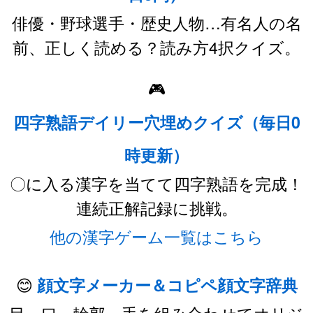
俳優・野球選手・歴史人物…有名人の名
前、正しく読める？読み方4択クイズ。
🎮
四字熟語デイリー穴埋めクイズ（毎日0
時更新）
〇に入る漢字を当てて四字熟語を完成！
連続正解記録に挑戦。
他の漢字ゲーム一覧はこちら
😊
顔文字メーカー＆コピペ顔文字辞典
目・口・輪郭・手を組み合わせてオリジ