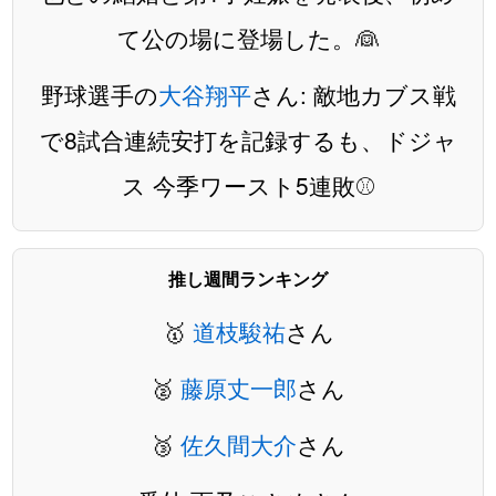
て公の場に登場した。👰
野球選手の
大谷翔平
さん: 敵地カブス戦
で8試合連続安打を記録するも、ドジャ
ス 今季ワースト5連敗⚾️
推し週間ランキング
🥇
道枝駿祐
さん
🥈
藤原丈一郎
さん
🥉
佐久間大介
さん