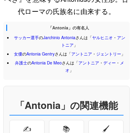
代ローマの氏族名に由来する。
「Antonia」の有名人
サッカー選手
の
Jarchinio
Antonia
さんは「
ヤルヒニオ
・
アン
トニア
」
女優
の
Antonia
Gentry
さんは「
アントニア
・
ジェントリー
」
弁護士
の
Antonia
De
Meo
さんは「
アントニア
・
ディー
・
メ
オ
」
「Antonia」の関連機能
✍
📚
🖌