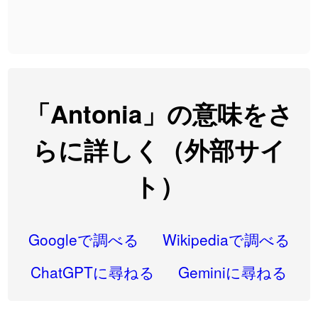
2026-07-24
「
実印
」のイメージを追加しました
User feedback
2026-07-24
「
専従
」のイメージを追加しました
User feedback
2026-07-24
「
閉館
」のイメージを追加しました
User feedback
2026-07-22
「
碵
」のイメージを追加しました
User feedback
「Antonia」の意味をさ
2026-07-22
「
凋
」のイメージを追加しました
User feedback
らに詳しく（外部サイ
2026-07-22
「
高収入
」のイメージを追加しました
User feedback
ト）
2026-07-22
「
実施
」のイメージを追加しました
User feedback
2026-07-22
「
選手
」のイメージを追加しました
User feedback
Googleで調べる
Wikipediaで調べる
2026-07-22
「
即金
」のイメージを追加しました
User feedback
ChatGPTに尋ねる
Geminiに尋ねる
2026-07-22
「
荊
」のイメージを追加しました
User feedback