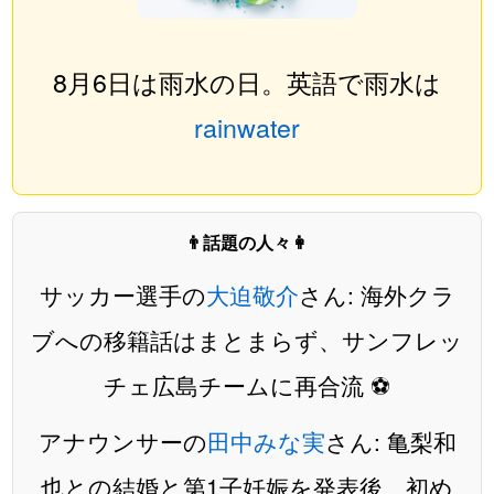
8月6日は雨水の日。英語で雨水は
rainwater
👨話題の人々👩
サッカー選手の
大迫敬介
さん: 海外クラ
ブへの移籍話はまとまらず、サンフレッ
チェ広島チームに再合流 ⚽️
アナウンサーの
田中みな実
さん: 亀梨和
也との結婚と第1子妊娠を発表後、初め