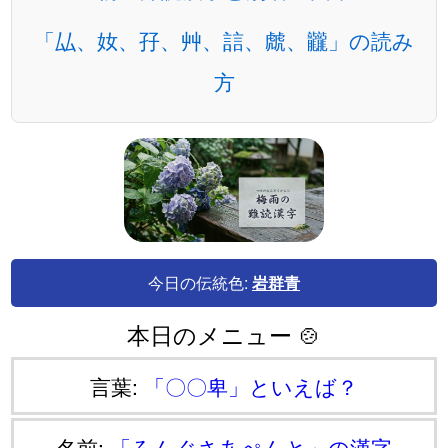
「厸、奻、孖、艸、誩、虤、龖」の読み
方
今日の伝統色:
岩群青
本日のメニュー 🍲
言葉:
「〇〇卑」といえば？
名前:
「ろんぐさあぺんと」の漢字