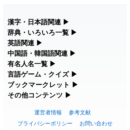
2026-07-22
「
短命
」のイメージを追加しました
User feedback
2026-07-22
「
相対
」のイメージを追加しました
User feedback
漢字・日本語関連
▶
2026-07-22
「
悪質
」のイメージを追加しました
User feedback
漢字の読み方検索、手書き入力、書き順
辞典・いろいろ一覧
▶
練習など、日本語学習に役立つツールを
部首・画数別の漢字一覧、熟語辞典、地
英語関連
▶
2026-07-22
「
葦
」のイメージを追加しました
User feedback
集めています。
名・駅名検索など、各種リファレンスツ
カタカナ語・略語の意味検索、発音記
中国語・韓国語関連
▶
2026-07-22
「
水曜日
」のイメージを追加しました
User feedback
ールです。
号、リスニング練習など英語学習ツール
中国語のピンイン変換、韓国語の手書き
有名人名一覧
▶
人名漢字辞典 - 読み方検索
です。
2026-07-22
「
客足
」のイメージを追加しました
User feedback
入力など、アジア言語学習ツールです。
海外セレブやスポーツ選手の名前の読み
言語ゲーム・クイズ
▶
部首画数別漢字一覧
手書き漢字入力
方・発音を確認できます。
2026-07-22
「
洗濯代
」のイメージを追加しました
User feedback
四字熟語パズルや漢字クイズなど、楽し
ブックマークレット
▶
カタカナ語の意味・発音・類語辞典
手書き中国語入力 変換ツール
常用漢字一覧
みながら学べるゲームです。
ブラウザに登録して、どのサイトからで
その他コンテンツ
▶
2026-07-22
「
一式
」のイメージを追加しました
User feedback
漢字の書き方・書き順 書き取り練習
海外有名人の苗字・名前一覧と発音
英語の発音記号一覧
ピンイン一覧表
も漢字や英語を検索できる便利ツールで
絵文字の意味、特殊記号の読み方など、
人名用漢字一覧
漢字ゲーム一覧
帳
🔊
2026-07-22
「
引率
」のイメージを追加しました
User feedback
す。
運営者情報
参考文献
その他の便利ツールです。
英単語リスニングテスト
韓国語手書き入力
2026-07-21
「
企能
」を追加しました
User feedback
画数別なまえ漢字一覧
有名人名前読みクイズ（毎日更新）
プライバシーポリシー
お問い合わせ
ひらがなの書き方・書き順
プレミアリーグ選手名一覧
漢字読み方検索ブックマークレット
絵文字の意味と使い方