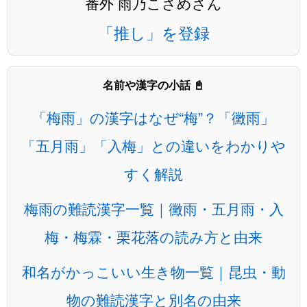
番外 雨乃こさめさん
「推し」を登録
名前や漢字の小話 📓
「梅雨」の漢字はなぜ“梅”？「黴雨」
「五月雨」「入梅」との違いをわかりや
すく解説
梅雨の難読漢字一覧｜黴雨・五月雨・入
梅・梅霖・栗花落の読み方と由来
和名がかっこいい生き物一覧｜昆虫・動
物の難読漢字と別名の由来