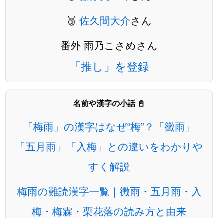
🥉
佐久間大介
さん
番外 雨乃こさめさん
「推し」を登録
名前や漢字の小話 📓
「梅雨」の漢字はなぜ“梅”？「黴雨」
「五月雨」「入梅」との違いをわかりや
すく解説
梅雨の難読漢字一覧｜黴雨・五月雨・入
梅・梅霖・栗花落の読み方と由来