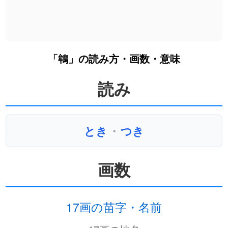
「鴾」の読み方・画数・意味
読み
とき
・
つき
画数
17画の苗字・名前