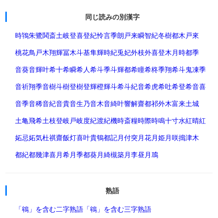
同じ読みの別漢字
時
鴇
朱鷺
鬨
斎
土岐
登喜
登紀
怜
言
季
朗
戸来
瞬
智紀
冬樹
都木
戸來
桃花鳥
戸木
翔輝
冨木
斗基
隼輝
時紀
兎妃
外枝
外喜
登木
月時
都季
音葵
音輝
叶希
十希
瞬希
人希
斗季
斗輝
都希
瞳希
柊季
翔希
斗鬼
凍季
音祈
翔季
音樹
斗樹
登樹
登輝
橙輝
斗希
斗紀
音希
虎希
吐希
登希
音喜
音季
音稀
音紀
音貴
音生乃
音木
音綺
叶響
解
齋
都祁
外木
富来
土城
土亀
飛希
土枝
登岐
戸岐
度紀
渡紀
機時
斎糧
時際
時鳴
十寸
水紅
晴紅
妬忌
妬気
杜祺
齋飯
灯喜
叶貴
鵇
都記
月
付
突
月花
月姫
月咲
搗
津木
都紀
都幾
津喜
月希
月季
都葵
月綺
槻
築
月李
昼月
鳭
熟語
「鴾」を含む二字熟語
「鴾」を含む三字熟語