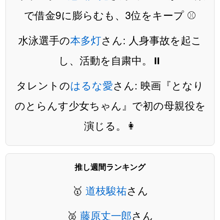
で借金9に膨らむも、3位をキープ ⚾️
水泳選手の
本多灯
さん: 人身事故を起こ
し、活動を自粛中。⏸️
タレントの
はるな愛
さん: 映画『となり
のとらんす少女ちゃん』で初の母親役を
演じる。👩
推し週間ランキング
🥇
道枝駿祐
さん
🥈
藤原丈一郎
さん