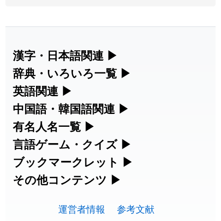
2026-08-05
「
蘇連
」を追加しました
User feedback
2026-07-30
「
康哲
」の読み方を追加しました
User feedback
2026-07-24
「
邪鬼
」のイメージを追加しました
User feedback
漢字・日本語関連
▶
漢字の読み方検索、手書き入力、書き順
辞典・いろいろ一覧
▶
2026-07-24
「
二匹
」のイメージを追加しました
User feedback
練習など、日本語学習に役立つツールを
部首・画数別の漢字一覧、熟語辞典、地
英語関連
▶
2026-07-24
「
貮
」のイメージを追加しました
User feedback
集めています。
名・駅名検索など、各種リファレンスツ
カタカナ語・略語の意味検索、発音記
中国語・韓国語関連
▶
2026-07-24
「
誤算
」のイメージを追加しました
User feedback
ールです。
号、リスニング練習など英語学習ツール
中国語のピンイン変換、韓国語の手書き
有名人名一覧
▶
人名漢字辞典 - 読み方検索
です。
入力など、アジア言語学習ツールです。
2026-07-24
「
堅牢
」のイメージを追加しました
User feedback
海外セレブやスポーツ選手の名前の読み
言語ゲーム・クイズ
▶
部首画数別漢字一覧
手書き漢字入力
方・発音を確認できます。
四字熟語パズルや漢字クイズなど、楽し
ブックマークレット
▶
2026-07-24
「
睦
」のイメージを追加しました
User feedback
カタカナ語の意味・発音・類語辞典
手書き中国語入力 変換ツール
常用漢字一覧
みながら学べるゲームです。
ブラウザに登録して、どのサイトからで
その他コンテンツ
▶
漢字の書き方・書き順 書き取り練習
海外有名人の苗字・名前一覧と発音
2026-07-24
「
利他
」のイメージを追加しました
User feedback
英語の発音記号一覧
ピンイン一覧表
も漢字や英語を検索できる便利ツールで
絵文字の意味、特殊記号の読み方など、
人名用漢字一覧
漢字ゲーム一覧
帳
🔊
2026-07-24
「
予約料
」のイメージを追加しました
User feedback
す。
運営者情報
参考文献
その他の便利ツールです。
英単語リスニングテスト
韓国語手書き入力