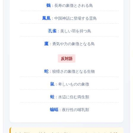
鶴
：長寿の象徴とされる鳥
鳳凰
：中国神話に登場する霊鳥
孔雀
：美しい羽を持つ鳥
鷹
：勇気や力の象徴となる鳥
反対語
蛇
：狡猾さの象徴となる生物
鼠
：卑しいものの象徴
蛙
：水辺に住む両生類
蝙蝠
：夜行性の哺乳類