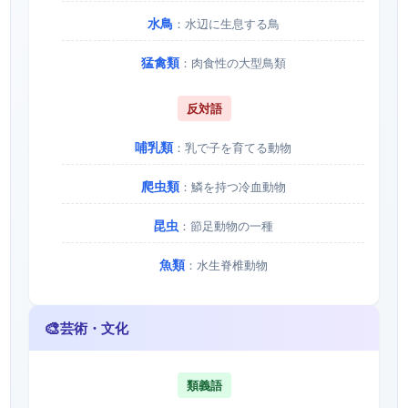
水鳥
：水辺に生息する鳥
猛禽類
：肉食性の大型鳥類
反対語
哺乳類
：乳で子を育てる動物
爬虫類
：鱗を持つ冷血動物
昆虫
：節足動物の一種
魚類
：水生脊椎動物
🎨
芸術・文化
類義語