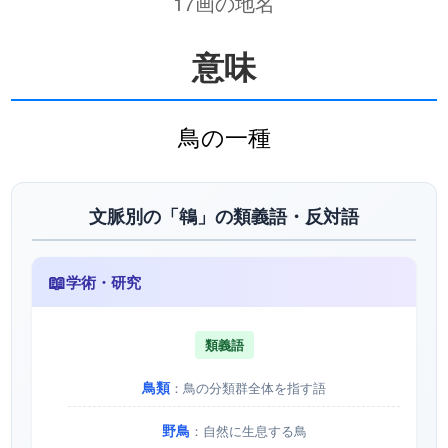
17画の地名
意味
鳥の一種
文脈別の「鴾」の類義語・反対語
📖
学術・研究
類義語
鳥類
：鳥の分類群全体を指す語
野鳥
：自然に生息する鳥