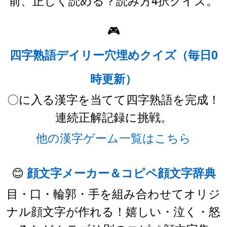
前、正しく読める？読み方4択クイズ。
🎮
四字熟語デイリー穴埋めクイズ（毎日0
時更新）
〇に入る漢字を当てて四字熟語を完成！
連続正解記録に挑戦。
他の漢字ゲーム一覧はこちら
😊
顔文字メーカー＆コピペ顔文字辞典
目・口・輪郭・手を組み合わせてオリジ
ナル顔文字が作れる！嬉しい・泣く・怒