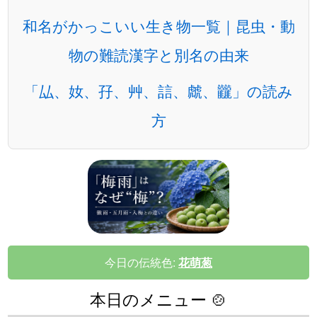
和名がかっこいい生き物一覧｜昆虫・動
物の難読漢字と別名の由来
「厸、奻、孖、艸、誩、虤、龖」の読み
方
今日の伝統色:
花萌葱
本日のメニュー 🍲