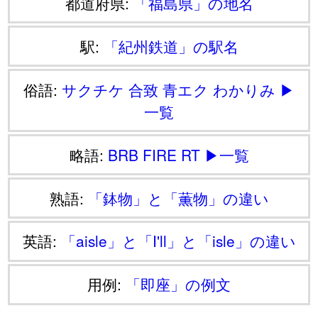
都道府県:
「福島県」の地名
駅:
「紀州鉄道」の駅名
俗語:
サクチケ
合致
青エク
わかりみ
▶
一覧
略語:
BRB
FIRE
RT
▶一覧
熟語:
「鉢物」と「薫物」の違い
英語:
「aisle」と「I'll」と「isle」の違い
用例:
「即座」の例文