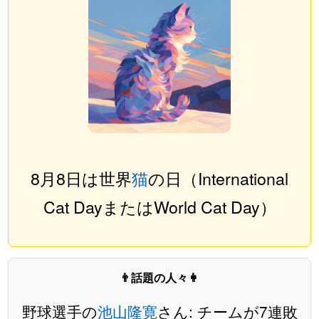
8月8日は世界
猫
の日（International
Cat DayまたはWorld Cat Day）
👨話題の人々👩
野球選手の
池山隆寛
さん: チームが7連敗