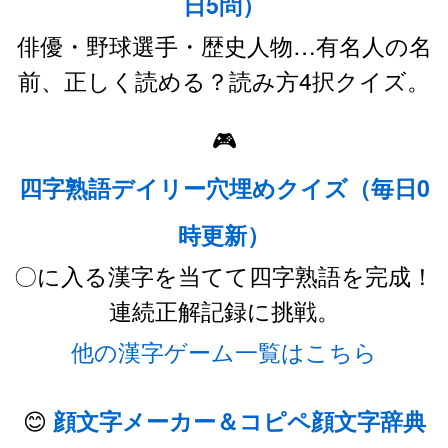
日5問）
俳優・野球選手・歴史人物…有名人の名
前、正しく読める？読み方4択クイズ。
🎮
四字熟語デイリー穴埋めクイズ（毎日0
時更新）
〇に入る漢字を当てて四字熟語を完成！
連続正解記録に挑戦。
他の漢字ゲーム一覧はこちら
😊
顔文字メーカー＆コピペ顔文字辞典