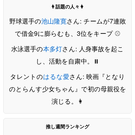
👨話題の人々👩
野球選手の
池山隆寛
さん: チームが7連敗
で借金9に膨らむも、3位をキープ ⚾️
水泳選手の
本多灯
さん: 人身事故を起こ
し、活動を自粛中。⏸️
タレントの
はるな愛
さん: 映画『となり
のとらんす少女ちゃん』で初の母親役を
演じる。👩
推し週間ランキング