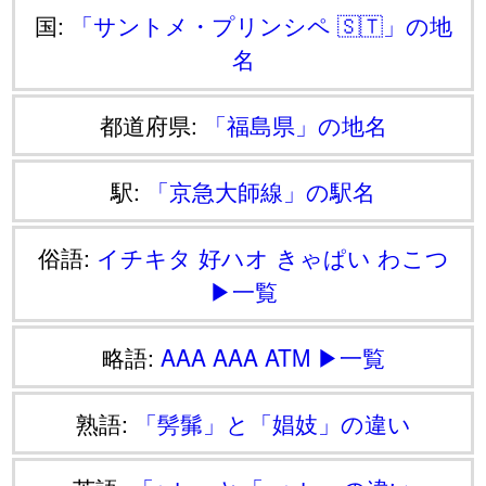
国:
「サントメ・プリンシペ 🇸🇹」の地
名
都道府県:
「福島県」の地名
駅:
「京急大師線」の駅名
俗語:
イチキタ
好ハオ
きゃぱい
わこつ
▶一覧
略語:
AAA
AAA
ATM
▶一覧
熟語:
「髣髴」と「娼妓」の違い