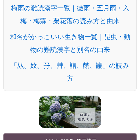
梅雨の難読漢字一覧｜黴雨・五月雨・入
梅・梅霖・栗花落の読み方と由来
和名がかっこいい生き物一覧｜昆虫・動
物の難読漢字と別名の由来
「厸、奻、孖、艸、誩、虤、龖」の読み
方