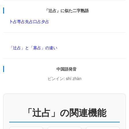
「辻占」に似た二字熟語
卜占
専占
先占
口占
夕占
「辻占」と「寡占」の違い
中国語発音
ピンイン: shí zhàn
「辻占」の関連機能