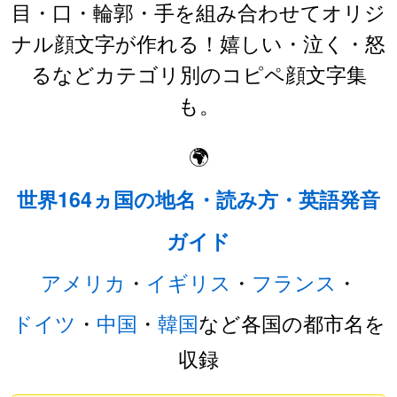
目・口・輪郭・手を組み合わせてオリジ
ナル顔文字が作れる！嬉しい・泣く・怒
るなどカテゴリ別のコピペ顔文字集
も。
🌍
世界164ヵ国の地名・読み方・英語発音
ガイド
アメリカ
・
イギリス
・
フランス
・
ドイツ
・
中国
・
韓国
など各国の都市名を
収録