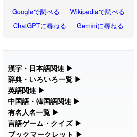
2026-08-06
「
禰
」のイメージを追加しました
User feedback
Googleで調べる
Wikipediaで調べる
2026-08-06
「
同位
」のイメージを追加しました
User feedback
ChatGPTに尋ねる
Geminiに尋ねる
2026-08-05
「
蘇連
」を追加しました
User feedback
2026-07-30
「
康哲
」の読み方を追加しました
User feedback
2026-07-24
「
邪鬼
」のイメージを追加しました
User feedback
漢字・日本語関連
▶
漢字の読み方検索、手書き入力、書き順
辞典・いろいろ一覧
▶
2026-07-24
「
二匹
」のイメージを追加しました
User feedback
練習など、日本語学習に役立つツールを
部首・画数別の漢字一覧、熟語辞典、地
英語関連
▶
2026-07-24
「
貮
」のイメージを追加しました
User feedback
集めています。
名・駅名検索など、各種リファレンスツ
カタカナ語・略語の意味検索、発音記
中国語・韓国語関連
▶
2026-07-24
「
誤算
」のイメージを追加しました
User feedback
ールです。
号、リスニング練習など英語学習ツール
中国語のピンイン変換、韓国語の手書き
有名人名一覧
▶
人名漢字辞典 - 読み方検索
です。
入力など、アジア言語学習ツールです。
2026-07-24
「
堅牢
」のイメージを追加しました
User feedback
海外セレブやスポーツ選手の名前の読み
言語ゲーム・クイズ
▶
部首画数別漢字一覧
手書き漢字入力
方・発音を確認できます。
四字熟語パズルや漢字クイズなど、楽し
ブックマークレット
▶
2026-07-24
「
睦
」のイメージを追加しました
User feedback
カタカナ語の意味・発音・類語辞典
手書き中国語入力 変換ツール