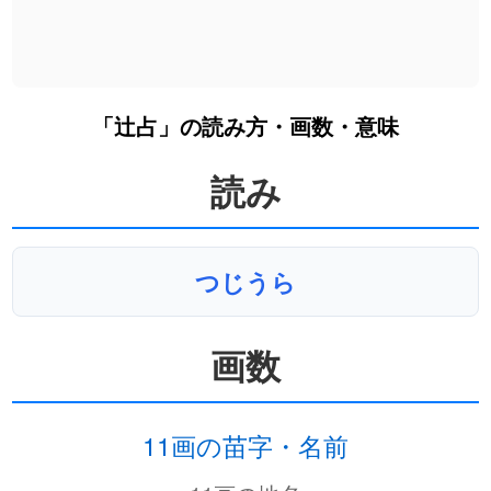
「辻占」の読み方・画数・意味
読み
つじうら
画数
11画の苗字・名前