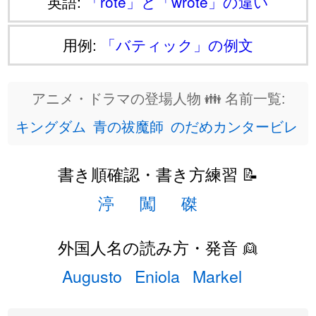
英語:
「rote」と「wrote」の違い
用例:
「バティック」の例文
アニメ・ドラマの登場人物 👪 名前一覧:
キングダム
青の祓魔師
のだめカンタービレ
書き順確認・書き方練習 📝
渟
闖
磔
外国人名の読み方・発音 👱
Augusto
Eniola
Markel