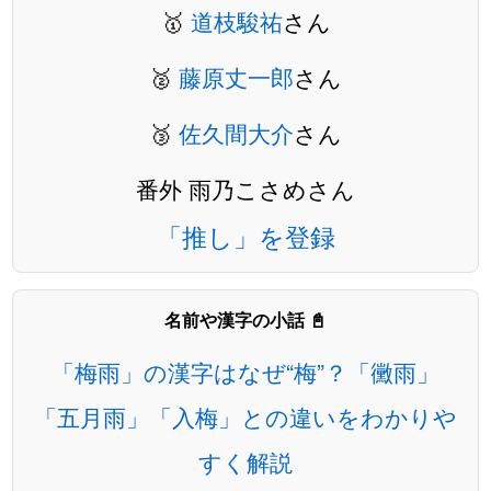
🥇
道枝駿祐
さん
🥈
藤原丈一郎
さん
🥉
佐久間大介
さん
番外 雨乃こさめさん
「推し」を登録
名前や漢字の小話 📓
「梅雨」の漢字はなぜ“梅”？「黴雨」
「五月雨」「入梅」との違いをわかりや
すく解説