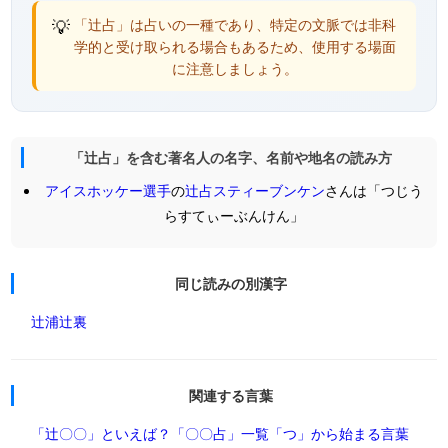
💡
「辻占」は占いの一種であり、特定の文脈では非科
学的と受け取られる場合もあるため、使用する場面
に注意しましょう。
「辻占」を含む著名人の名字、名前や地名の読み方
アイスホッケー選手
の
辻占スティーブンケン
さんは「つじう
らすてぃーぶんけん」
同じ読みの別漢字
辻浦
辻裏
関連する言葉
「辻〇〇」といえば？
「〇〇占」一覧
「つ」から始まる言葉