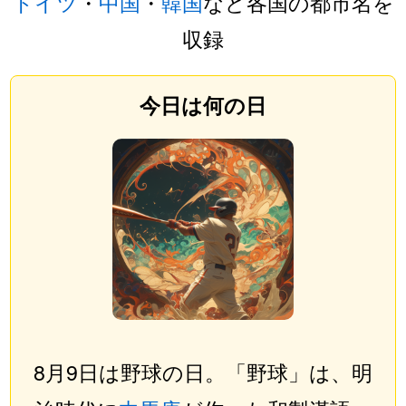
ドイツ
・
中国
・
韓国
など各国の都市名を
収録
今日は何の日
8月9日は野球の日。「野球」は、明