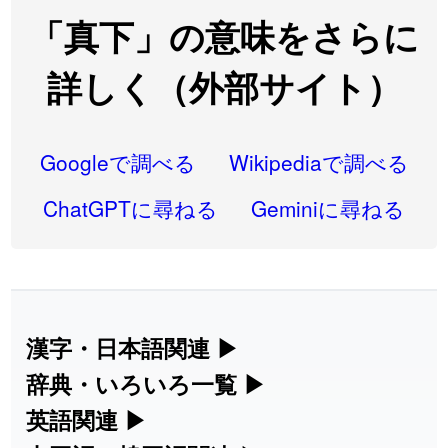
2026-08-06
「
先行
」のイメージを追加しました
User feedback
「真下」の意味をさらに
2026-08-06
「
語弊
」のイメージを追加しました
User feedback
詳しく（外部サイト）
2026-08-06
「
研究熱心
」のイメージを追加しました
User feedback
2026-08-06
「
禰
」のイメージを追加しました
User feedback
Googleで調べる
Wikipediaで調べる
2026-08-06
「
同位
」のイメージを追加しました
User feedback
ChatGPTに尋ねる
Geminiに尋ねる
2026-08-05
「
蘇連
」を追加しました
User feedback
2026-07-30
「
康哲
」の読み方を追加しました
User feedback
2026-07-24
「
邪鬼
」のイメージを追加しました
User feedback
漢字・日本語関連
▶
漢字の読み方検索、手書き入力、書き順
辞典・いろいろ一覧
▶
2026-07-24
「
二匹
」のイメージを追加しました
User feedback
練習など、日本語学習に役立つツールを
部首・画数別の漢字一覧、熟語辞典、地
英語関連
▶
2026-07-24
「
貮
」のイメージを追加しました
User feedback
集めています。
名・駅名検索など、各種リファレンスツ