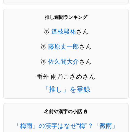
推し週間ランキング
🥇
道枝駿祐
さん
🥈
藤原丈一郎
さん
🥉
佐久間大介
さん
番外 雨乃こさめさん
「推し」を登録
名前や漢字の小話 📓
「梅雨」の漢字はなぜ“梅”？「黴雨」