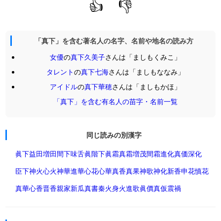
👍
👎
「真下」を含む著名人の名字、名前や地名の読み方
女優
の
真下久美子
さんは「ましもくみこ」
タレント
の
真下七海
さんは「ましもななみ」
アイドル
の
真下華穂
さんは「ましもかほ」
「真下」を含む有名人の苗字・名前一覧
同じ読みの別漢字
眞下
益田
増田
間下
味舌
眞階下
眞霜
真霜
増茂
間霜
進化
真価
深化
臣下
神火
心火
神華
進華
心花
心華
真香
真果
神歌
神化
新香
申花
慎花
真華
心香
晋香
親家
新瓜
真書
秦火
身火
進歌
眞價
真仮
震禍