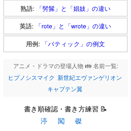
熟語:
「髣髴」と「娼妓」の違い
英語:
「rote」と「wrote」の違い
用例:
「バティック」の例文
アニメ・ドラマの登場人物 👪 名前一覧:
ヒプノシスマイク
新世紀エヴァンゲリオン
キャプテン翼
書き順確認・書き方練習 📝
渟
闖
磔