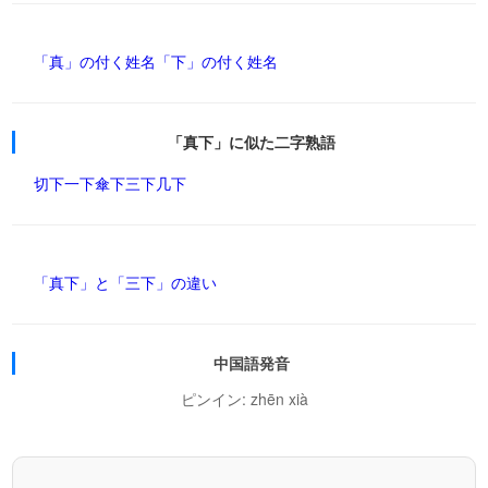
「真」の付く姓名
「下」の付く姓名
「真下」に似た二字熟語
切下
一下
傘下
三下
几下
「真下」と「三下」の違い
中国語発音
ピンイン: zhēn xià