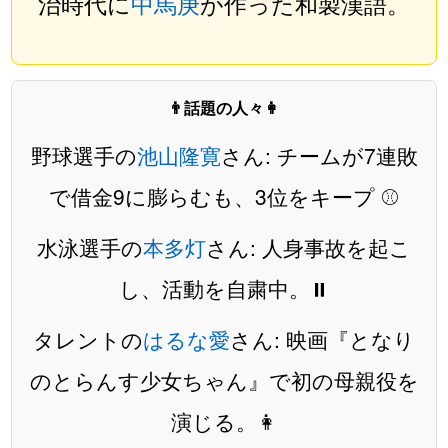
治時代に
中馬庚
が作った和製漢語。
👨話題の人々👩
野球選手の
池山隆寛
さん: チームが7連敗
で借金9に膨らむも、3位をキープ ⚾️
水泳選手の
本多灯
さん: 人身事故を起こ
し、活動を自粛中。⏸️
タレントの
はるな愛
さん: 映画『となり
のとらんす少女ちゃん』で初の母親役を
演じる。👩