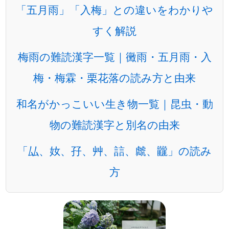
「五月雨」「入梅」との違いをわかりや
すく解説
梅雨の難読漢字一覧｜黴雨・五月雨・入
梅・梅霖・栗花落の読み方と由来
和名がかっこいい生き物一覧｜昆虫・動
物の難読漢字と別名の由来
「厸、奻、孖、艸、誩、虤、龖」の読み
方