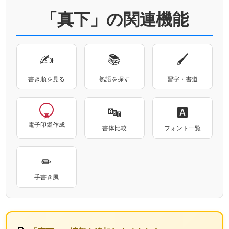
「真下」の関連機能
✍
📚
🖌
書き順を見る
熟語を探す
習字・書道
🔤
🅰
電子印鑑作成
書体比較
フォント一覧
✏
手書き風