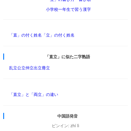
小学校一年生で習う漢字
「直」の付く姓名
「立」の付く姓名
「直立」に似た二字熟語
乱立
公立
仲立
出立
冊立
「直立」と「両立」の違い
中国語発音
ピンイン: zhí lì