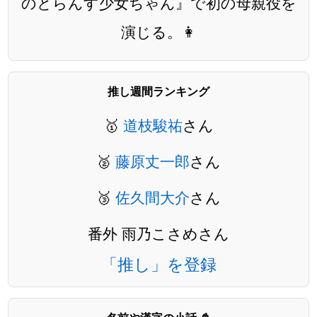
のとらんす少女ちゃん』で初の母親役を
演じる。👩
推し週間ランキング
🥇
道枝駿祐
さん
🥈
藤原丈一郎
さん
🥉
佐久間大介
さん
番外 雨乃こさめさん
「推し」を登録