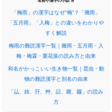
名前や漢字の小話 📓
「梅雨」の漢字はなぜ“梅”？「黴雨」
「五月雨」「入梅」との違いをわかりや
すく解説
梅雨の難読漢字一覧｜黴雨・五月雨・入
梅・梅霖・栗花落の読み方と由来
和名がかっこいい生き物一覧｜昆虫・動
物の難読漢字と別名の由来
「厸、奻、孖、艸、誩、虤、龖」の読み
方