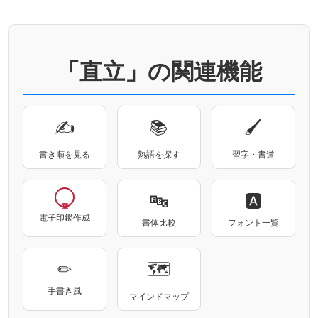
「直立」の関連機能
✍
📚
🖌
書き順を見る
熟語を探す
習字・書道
🔤
🅰
電子印鑑作成
書体比較
フォント一覧
✏
🗺
手書き風
マインドマップ