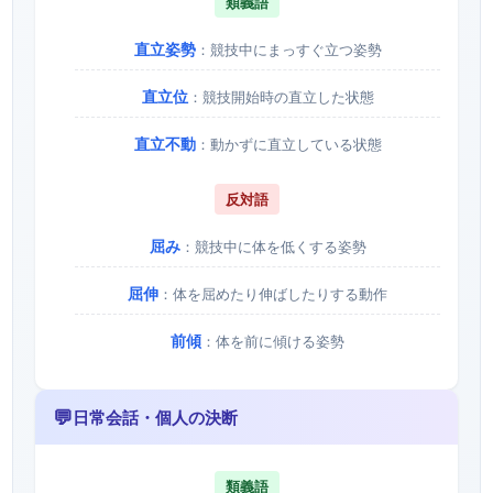
類義語
直立姿勢
：競技中にまっすぐ立つ姿勢
直立位
：競技開始時の直立した状態
直立不動
：動かずに直立している状態
反対語
屈み
：競技中に体を低くする姿勢
屈伸
：体を屈めたり伸ばしたりする動作
前傾
：体を前に傾ける姿勢
💬
日常会話・個人の決断
類義語