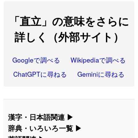
2026-08-06
「
翌朝
」のイメージを追加しました
User feedback
2026-08-06
「
先行
」のイメージを追加しました
User feedback
「直立」の意味をさらに
2026-08-06
「
語弊
」のイメージを追加しました
User feedback
詳しく（外部サイト）
2026-08-06
「
研究熱心
」のイメージを追加しました
User feedback
2026-08-06
「
禰
」のイメージを追加しました
User feedback
Googleで調べる
Wikipediaで調べる
2026-08-06
「
同位
」のイメージを追加しました
User feedback
ChatGPTに尋ねる
Geminiに尋ねる
2026-08-05
「
蘇連
」を追加しました
User feedback
2026-07-30
「
康哲
」の読み方を追加しました
User feedback
2026-07-24
「
邪鬼
」のイメージを追加しました
User feedback
漢字・日本語関連
▶
漢字の読み方検索、手書き入力、書き順
辞典・いろいろ一覧
▶
2026-07-24
「
二匹
」のイメージを追加しました
User feedback
練習など、日本語学習に役立つツールを