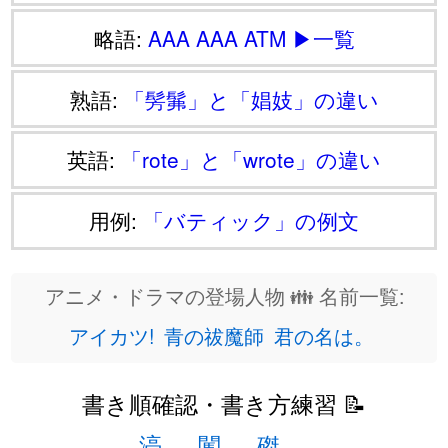
略語:
AAA
AAA
ATM
▶一覧
熟語:
「髣髴」と「娼妓」の違い
英語:
「rote」と「wrote」の違い
用例:
「バティック」の例文
アニメ・ドラマの登場人物 👪 名前一覧:
アイカツ!
青の祓魔師
君の名は。
書き順確認・書き方練習 📝
渟
闖
磔