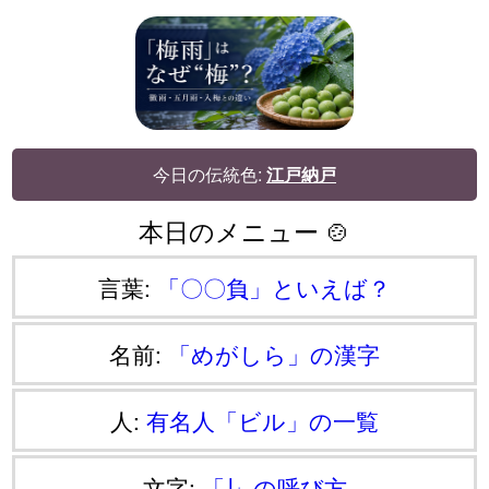
今日の伝統色:
江戸納戸
本日のメニュー 🍲
言葉:
「〇〇負」といえば？
名前:
「めがしら」の漢字
人:
有名人「ビル」の一覧
文字:
「∣」の呼び方