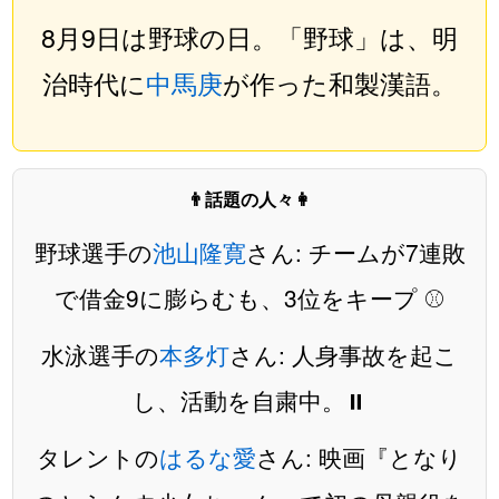
8月9日は野球の日。「野球」は、明
治時代に
中馬庚
が作った和製漢語。
👨話題の人々👩
野球選手の
池山隆寛
さん: チームが7連敗
で借金9に膨らむも、3位をキープ ⚾️
水泳選手の
本多灯
さん: 人身事故を起こ
し、活動を自粛中。⏸️
タレントの
はるな愛
さん: 映画『となり