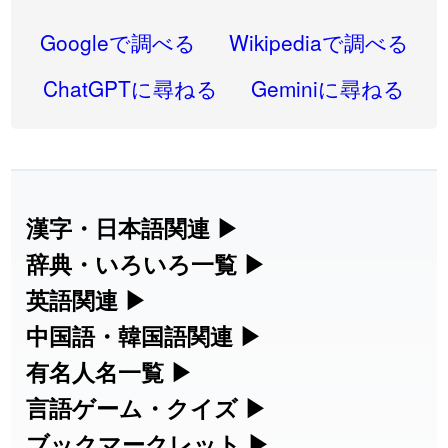
2026-07-22
「
実施
」のイメージを追加しました
User feedback
Googleで調べる
Wikipediaで調べる
2026-07-22
「
選手
」のイメージを追加しました
User feedback
ChatGPTに尋ねる
Geminiに尋ねる
2026-07-22
「
即金
」のイメージを追加しました
User feedback
2026-07-22
「
荊
」のイメージを追加しました
User feedback
2026-07-22
「
短命
」のイメージを追加しました
User feedback
漢字・日本語関連
▶
漢字の読み方検索、手書き入力、書き順
辞典・いろいろ一覧
▶
2026-07-22
「
相対
」のイメージを追加しました
User feedback
練習など、日本語学習に役立つツールを
部首・画数別の漢字一覧、熟語辞典、地
英語関連
▶
2026-07-22
「
悪質
」のイメージを追加しました
User feedback
集めています。
名・駅名検索など、各種リファレンスツ
カタカナ語・略語の意味検索、発音記
中国語・韓国語関連
▶
2026-07-22
「
葦
」のイメージを追加しました
User feedback
ールです。
号、リスニング練習など英語学習ツール
中国語のピンイン変換、韓国語の手書き
有名人名一覧
▶
人名漢字辞典 - 読み方検索
です。
入力など、アジア言語学習ツールです。
2026-07-22
「
水曜日
」のイメージを追加しました
User feedback
海外セレブやスポーツ選手の名前の読み
言語ゲーム・クイズ
▶
部首画数別漢字一覧
手書き漢字入力
方・発音を確認できます。
四字熟語パズルや漢字クイズなど、楽し
ブックマークレット
▶
2026-07-22
「
客足
」のイメージを追加しました
User feedback
カタカナ語の意味・発音・類語辞典