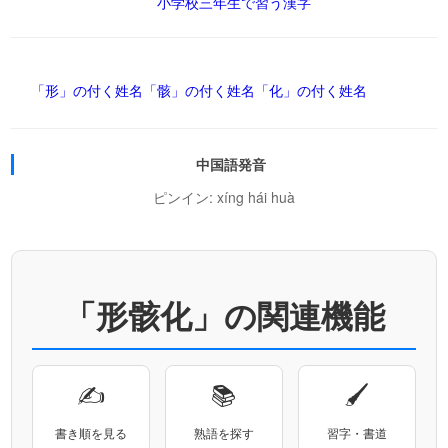
小学校三年生で習う漢字
「形」の付く姓名
「骸」の付く姓名
「化」の付く姓名
中国語発音
ピンイン: xíng hái huà
「形骸化」の関連機能
✍
📚
🖌
書き順を見る
熟語を探す
習字・書道