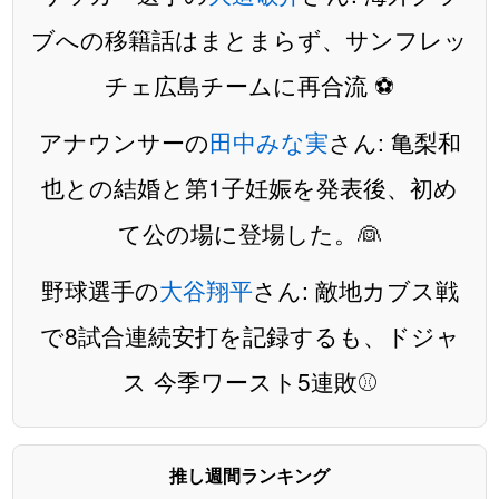
ブへの移籍話はまとまらず、サンフレッ
チェ広島チームに再合流 ⚽️
アナウンサーの
田中みな実
さん: 亀梨和
也との結婚と第1子妊娠を発表後、初め
て公の場に登場した。👰
野球選手の
大谷翔平
さん: 敵地カブス戦
で8試合連続安打を記録するも、ドジャ
ス 今季ワースト5連敗⚾️
推し週間ランキング