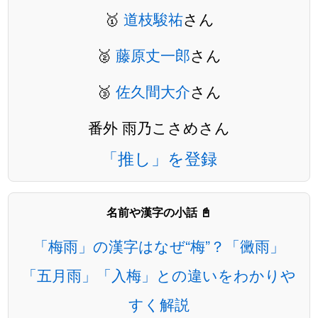
🥇
道枝駿祐
さん
🥈
藤原丈一郎
さん
🥉
佐久間大介
さん
番外 雨乃こさめさん
「推し」を登録
名前や漢字の小話 📓
「梅雨」の漢字はなぜ“梅”？「黴雨」
「五月雨」「入梅」との違いをわかりや
すく解説