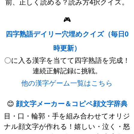
前、正しく読める？読み方4択クイズ。
🎮
四字熟語デイリー穴埋めクイズ（毎日0
時更新）
〇に入る漢字を当てて四字熟語を完成！
連続正解記録に挑戦。
他の漢字ゲーム一覧はこちら
😊
顔文字メーカー＆コピペ顔文字辞典
目・口・輪郭・手を組み合わせてオリジ
ナル顔文字が作れる！嬉しい・泣く・怒