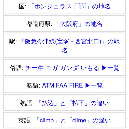
国:
「ホンジュラス 🇭🇳」の地名
都道府県:
「大阪府」の地名
駅:
「阪急今津線(宝塚－西宮北口)」の駅
名
俗語:
チー牛
モガ
ガンダ
いもる
▶一覧
略語:
ATM
FAA
FIRE
▶一覧
熟語:
「払込」と「払下」の違い
英語:
「climb」と「clime」の違い