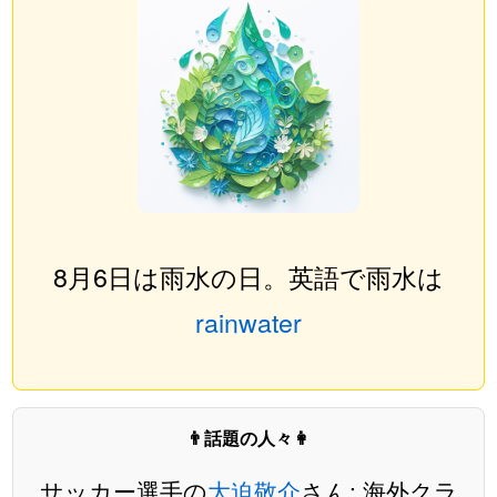
8月6日は雨水の日。英語で雨水は
rainwater
👨話題の人々👩
サッカー選手の
大迫敬介
さん: 海外クラ