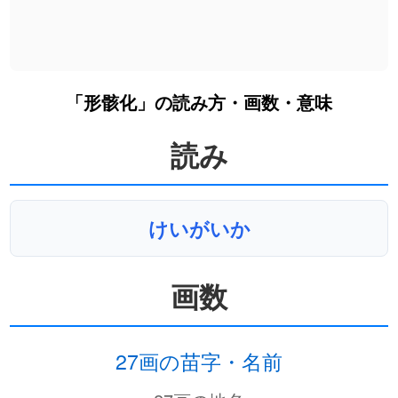
「形骸化」の読み方・画数・意味
読み
けいがいか
画数
27画の苗字・名前