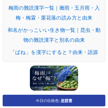
梅雨の難読漢字一覧｜黴雨・五月雨・入
梅・梅霖・栗花落の読み方と由来
和名がかっこいい生き物一覧｜昆虫・動
物の難読漢字と別名の由来
「ばね」を漢字にすると？由来・語源
今日の伝統色:
岩群青