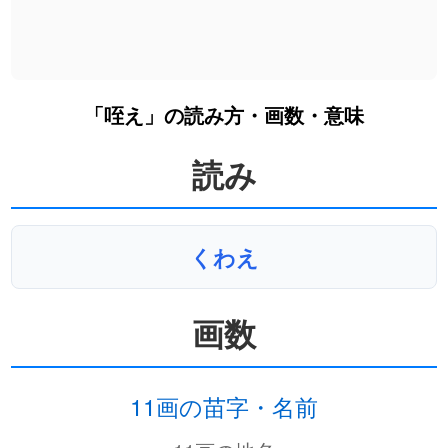
「咥え」の読み方・画数・意味
読み
くわえ
画数
11画の苗字・名前