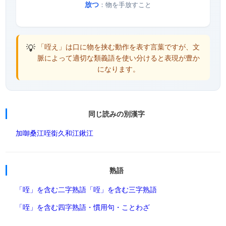
放つ
：物を手放すこと
💡
「咥え」は口に物を挟む動作を表す言葉ですが、文
脈によって適切な類義語を使い分けると表現が豊か
になります。
同じ読みの別漢字
加
啣
桑江
咥
銜
久和江
鍬江
熟語
「咥」を含む二字熟語
「咥」を含む三字熟語
「咥」を含む四字熟語・慣用句・ことわざ