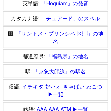
英単語:
「Hoquiam」の発音
カタカナ語:
「チェアード」のスペル
国:
「サントメ・プリンシペ 🇸🇹」の地
名
都道府県:
「福島県」の地名
駅:
「京急大師線」の駅名
俗語:
イチキタ
好ハオ
きゃぱい
わこつ
▶一覧
略語:
AAA
AAA
ATM
▶一覧