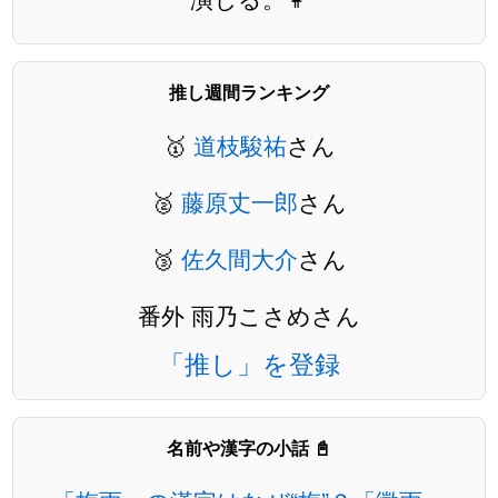
推し週間ランキング
🥇
道枝駿祐
さん
🥈
藤原丈一郎
さん
🥉
佐久間大介
さん
番外 雨乃こさめさん
「推し」を登録
名前や漢字の小話 📓