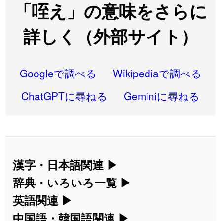
2026-08-06
「
先行
」のイメージを追加しました
User feedback
「咥え」の意味をさらに
2026-08-06
「
語弊
」のイメージを追加しました
User feedback
詳しく（外部サイト）
2026-08-06
「
研究熱心
」のイメージを追加しました
User feedback
2026-08-06
「
禰
」のイメージを追加しました
User feedback
Googleで調べる
Wikipediaで調べる
2026-08-06
「
同位
」のイメージを追加しました
User feedback
ChatGPTに尋ねる
Geminiに尋ねる
2026-08-05
「
蘇連
」を追加しました
User feedback
2026-07-30
「
康哲
」の読み方を追加しました
User feedback
2026-07-24
「
邪鬼
」のイメージを追加しました
User feedback
漢字・日本語関連
▶
漢字の読み方検索、手書き入力、書き順
辞典・いろいろ一覧
▶
2026-07-24
「
二匹
」のイメージを追加しました
User feedback
練習など、日本語学習に役立つツールを
部首・画数別の漢字一覧、熟語辞典、地
英語関連
▶
2026-07-24
「
貮
」のイメージを追加しました
User feedback
集めています。
名・駅名検索など、各種リファレンスツ
カタカナ語・略語の意味検索、発音記
中国語・韓国語関連
▶