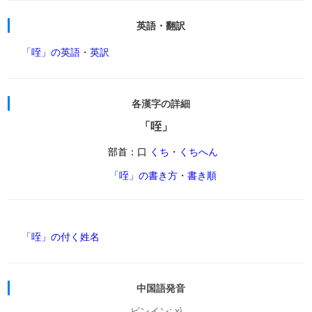
英語・翻訳
「咥」の英語・英訳
各漢字の詳細
「咥」
部首：口
くち・くちへん
「咥」の書き方・書き順
「咥」の付く姓名
中国語発音
ピンイン: xì