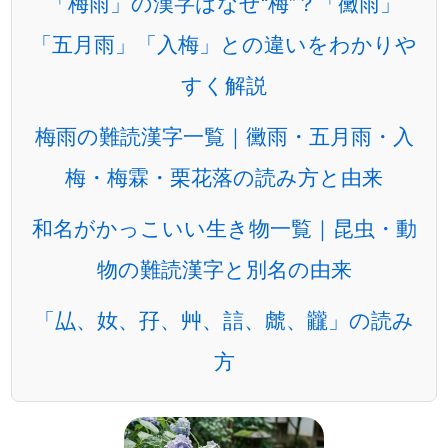
「梅雨」の漢字はなぜ“梅”？「黴雨」
「五月雨」「入梅」との違いをわかりや
すく解説
梅雨の難読漢字一覧｜黴雨・五月雨・入
梅・梅霖・栗花落の読み方と由来
和名がかっこいい生き物一覧｜昆虫・動
物の難読漢字と別名の由来
「厸、奻、孖、艸、誩、虤、龖」の読み
方