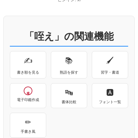
「咥え」の関連機能
✍
📚
🖌
書き順を見る
熟語を探す
習字・書道
🔤
🅰
咥え
電子印鑑作成
書体比較
フォント一覧
✏
手書き風