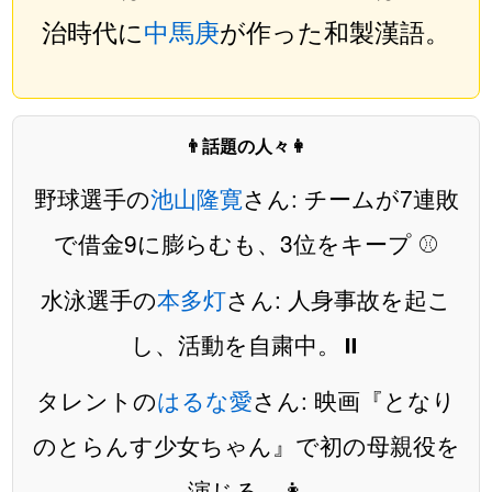
治時代に
中馬庚
が作った和製漢語。
👨話題の人々👩
野球選手の
池山隆寛
さん: チームが7連敗
で借金9に膨らむも、3位をキープ ⚾️
水泳選手の
本多灯
さん: 人身事故を起こ
し、活動を自粛中。⏸️
タレントの
はるな愛
さん: 映画『となり
のとらんす少女ちゃん』で初の母親役を
演じる。👩