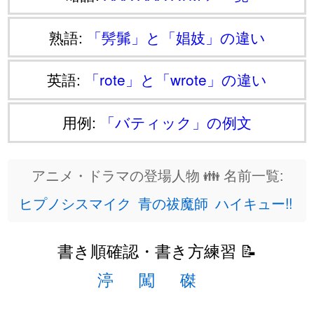
熟語:
「髣髴」と「娼妓」の違い
英語:
「rote」と「wrote」の違い
用例:
「バティック」の例文
アニメ・ドラマの登場人物 👪 名前一覧:
ヒプノシスマイク
青の祓魔師
ハイキュー!!
書き順確認・書き方練習 📝
渟
闖
磔