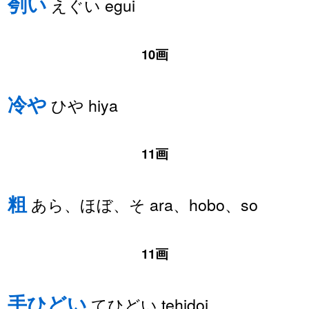
刳い
えぐい egui
10画
冷や
ひや hiya
11画
粗
あら、ほぼ、そ ara、hobo、so
11画
手ひどい
てひどい tehidoi