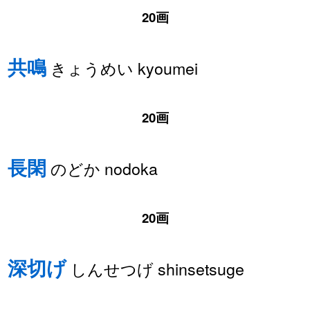
20画
共鳴
きょうめい kyoumei
20画
長閑
のどか nodoka
20画
深切げ
しんせつげ shinsetsuge