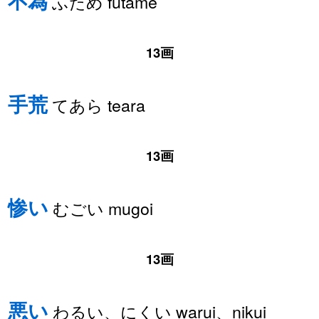
不為
ふため futame
13画
手荒
てあら teara
13画
惨い
むごい mugoi
13画
悪い
わるい、にくい warui、nikui