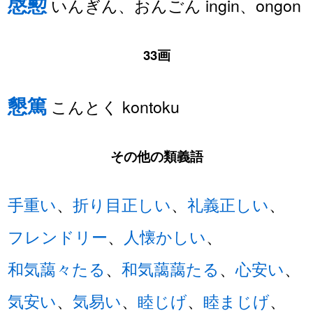
慇懃
いんぎん、おんごん ingin、ongon
33画
懇篤
こんとく kontoku
その他の類義語
手重い
、
折り目正しい
、
礼義正しい
、
フレンドリー
、
人懐かしい
、
和気藹々たる
、
和気藹藹たる
、
心安い
、
気安い
、
気易い
、
睦じげ
、
睦まじげ
、