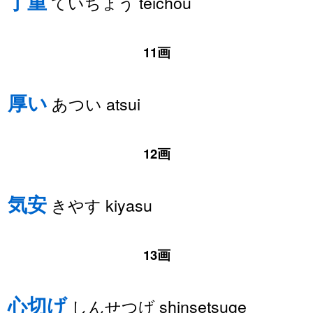
丁重
ていちょう teichou
11画
厚い
あつい atsui
12画
気安
きやす kiyasu
13画
心切げ
しんせつげ shinsetsuge