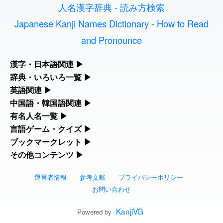
人名漢字辞典 - 読み方検索
2026-07-24
「
」のイメージを追加し
User
誤算
ました
feedback
Japanese Kanji Names Dictionary - How to Read
and Pronounce
2026-07-24
「
」のイメージを追加し
User
堅牢
ました
feedback
漢字・日本語関連
▶
2026-07-24
「
」のイメージを追加しま
User
睦
漢字の読み方検索、手書き入力、書き順練習など、日本語学習に
辞典・いろいろ一覧
▶
した
feedback
役立つツールを集めています。
部首・画数別の漢字一覧、熟語辞典、地名・駅名検索など、各種
英語関連
▶
リファレンスツールです。
2026-07-24
「
」のイメージを追加し
User
利他
カタカナ語・略語の意味検索、発音記号、リスニング練習など英
中国語・韓国語関連
▶
人名漢字辞典 - 読み方検索
ました
feedback
語学習ツールです。
中国語のピンイン変換、韓国語の手書き入力など、アジア言語学
有名人名一覧
▶
部首画数別漢字一覧
習ツールです。
海外セレブやスポーツ選手の名前の読み方・発音を確認できま
言語ゲーム・クイズ
▶
2026-07-24
「
」のイメージを追加し
User
予約料
カタカナ語の意味・発音・類語辞典
手書き漢字入力
す。
ました
feedback
四字熟語パズルや漢字クイズなど、楽しみながら学べるゲームで
ブックマークレット
▶
手書き中国語入力 変換ツール
常用漢字一覧
す。
ブラウザに登録して、どのサイトからでも漢字や英語を検索でき
その他コンテンツ
▶
海外有名人の苗字・名前一覧と発音 🔊
2026-07-24
英語の発音記号一覧
漢字の書き方・書き順 書き取り練習帳
「
」のイメージを追加しま
User
性
る便利ツールです。
絵文字の意味、特殊記号の読み方など、その他の便利ツールで
した
feedback
漢字ゲーム一覧
ピンイン一覧表
人名用漢字一覧
す。
運営者情報
参考文献
プライバシーポリシー
漢字読み方検索ブックマークレット
プレミアリーグ選手名一覧
英単語リスニングテスト
ひらがなの書き方・書き順
2026-07-24
「
」のイメージを追加し
User
入念
お問い合わせ
絵文字の意味と使い方
有名人名前読みクイズ（毎日更新）
韓国語手書き入力
ました
feedback
画数別なまえ漢字一覧
英語・カタカナ語意味検索ブックマーク
WEリーグ選手名一覧
イメージ化する英単語の覚え方
KanjiVG
カタカナの書き方・書き順
Powered by
2026-07-24
「
」のイメージを追加し
User
欠場