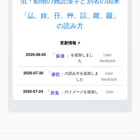
虫・動物の難読漢字と別名の由来
「厸、奻、孖、艸、誩、虤、龖」
の読み方
更新情報 ⚡
2026-08-05
「
」を追加しまし
User
蘇連
た
feedback
2026-07-30
「
」の読み方を追加しま
User
康哲
した
feedback
2026-07-24
「
」のイメージを追加し
User
邪鬼
ました
feedback
2026-07-24
「
」のイメージを追加し
User
二匹
ました
feedback
2026-07-24
「
」のイメージを追加しま
User
貮
した
feedback