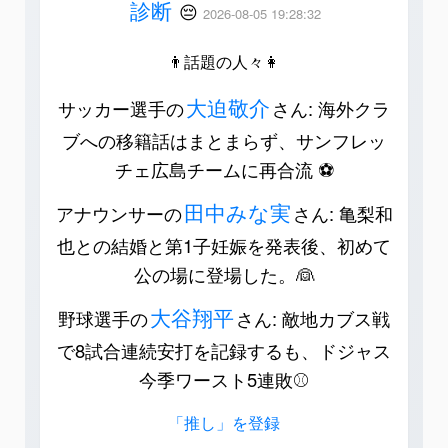
診断
😔
2026-08-05 19:28:32
👨話題の人々👩
大迫敬介
サッカー選手の
さん: 海外クラ
ブへの移籍話はまとまらず、サンフレッ
チェ広島チームに再合流 ⚽️
田中みな実
アナウンサーの
さん: 亀梨和
也との結婚と第1子妊娠を発表後、初めて
公の場に登場した。👰
大谷翔平
野球選手の
さん: 敵地カブス戦
で8試合連続安打を記録するも、ドジャス
今季ワースト5連敗⚾️
「推し」を登録