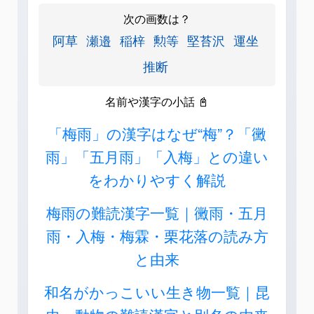
次の画数は？
阿草
瀬邉
稲梓
勲等
堅苔沢
運坐
推断
名前や漢字の小話 📓
「梅雨」の漢字はなぜ“梅”？「黴
雨」「五月雨」「入梅」との違い
をわかりやすく解説
梅雨の難読漢字一覧｜黴雨・五月
雨・入梅・梅霖・栗花落の読み方
と由来
和名がかっこいい生き物一覧｜昆