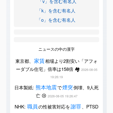
「v」を含む有名人
「k」を含む有名人
「o」を含む有名人
ニュースの中の漢字
家賃
東京都、
相場より2割安い「アフォ
ーダブル住宅」倍率は158倍 🏘️
2026-08-05
19:26:19
熊本地震
煙突
日本製紙:
で
倒壊、9人死
亡 😢
2026-08-05 19:26:47
職員
謝罪
NHK:
の性被害対応を
、PTSD