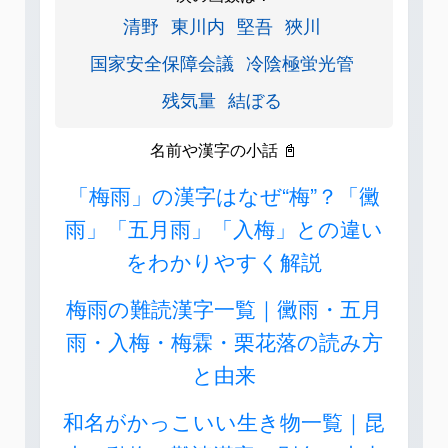
清野
東川内
堅吾
狹川
国家安全保障会議
冷陰極蛍光管
残気量
結ぼる
名前や漢字の小話 📓
「梅雨」の漢字はなぜ“梅”？「黴
雨」「五月雨」「入梅」との違い
をわかりやすく解説
梅雨の難読漢字一覧｜黴雨・五月
雨・入梅・梅霖・栗花落の読み方
と由来
和名がかっこいい生き物一覧｜昆