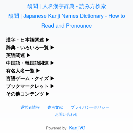
醜聞 | 人名漢字辞典 - 読み方検索
2026-08-06
「
」のイメージを追加し
User
元旦
ました
feedback
醜聞 | Japanese Kanji Names Dictionary - How to
Read and Pronounce
2026-08-06
「
」のイメージを追加しま
User
矛
した
feedback
漢字・日本語関連
▶
2026-08-06
「
」のイメージを追加し
User
旅行客
漢字の読み方検索、手書き入力、書き順練習など、日本語学習に
辞典・いろいろ一覧
▶
ました
feedback
役立つツールを集めています。
部首・画数別の漢字一覧、熟語辞典、地名・駅名検索など、各種
英語関連
▶
リファレンスツールです。
2026-08-06
「
」のイメージを追加し
User
胆石
カタカナ語・略語の意味検索、発音記号、リスニング練習など英
中国語・韓国語関連
▶
人名漢字辞典 - 読み方検索
ました
feedback
語学習ツールです。
中国語のピンイン変換、韓国語の手書き入力など、アジア言語学
有名人名一覧
▶
部首画数別漢字一覧
習ツールです。
海外セレブやスポーツ選手の名前の読み方・発音を確認できま
言語ゲーム・クイズ
▶
2026-08-06
「
」のイメージを追加し
User
下取
カタカナ語の意味・発音・類語辞典
手書き漢字入力
す。
ました
feedback
四字熟語パズルや漢字クイズなど、楽しみながら学べるゲームで
ブックマークレット
▶
手書き中国語入力 変換ツール
常用漢字一覧
す。
ブラウザに登録して、どのサイトからでも漢字や英語を検索でき
その他コンテンツ
▶
海外有名人の苗字・名前一覧と発音 🔊
2026-08-06
英語の発音記号一覧
漢字の書き方・書き順 書き取り練習帳
「
」のイメージを追加し
User
無性
る便利ツールです。
絵文字の意味、特殊記号の読み方など、その他の便利ツールで
ました
feedback
漢字ゲーム一覧
ピンイン一覧表
人名用漢字一覧
す。
運営者情報
参考文献
プライバシーポリシー
漢字読み方検索ブックマークレット
プレミアリーグ選手名一覧
英単語リスニングテスト
ひらがなの書き方・書き順
2026-08-06
「
」のイメージを追加しま
User
黃
お問い合わせ
絵文字の意味と使い方
有名人名前読みクイズ（毎日更新）
韓国語手書き入力
した
feedback
画数別なまえ漢字一覧
英語・カタカナ語意味検索ブックマーク
WEリーグ選手名一覧
イメージ化する英単語の覚え方
KanjiVG
カタカナの書き方・書き順
Powered by
2026-08-06
「
」のイメージを追加しま
User
截