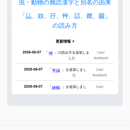
虫・動物の難読漢字と別名の由来
「厸、奻、孖、艸、誩、虤、龖」
の読み方
更新情報 ⚡
2026-08-07
「
」の読み方を追加しま
User
憚
した
feedback
2026-08-07
「
」を追加しまし
User
芳誠
た
feedback
2026-08-07
「
」を追加しまし
User
姥鱶
た
feedback
2026-08-06
「
」のイメージを追加
User
海中公園
しました
feedback
2026-08-06
「
」のイメージを追加しま
User
啗
した
feedback