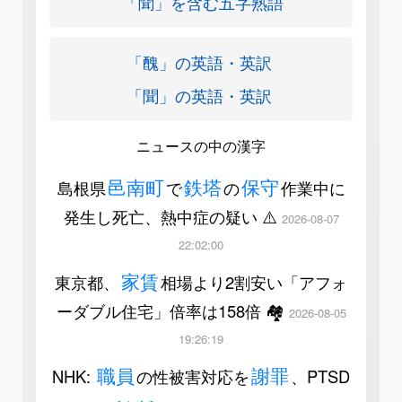
「聞」を含む五字熟語
「醜」の英語・英訳
「聞」の英語・英訳
ニュースの中の漢字
邑南町
鉄塔
保守
島根県
で
の
作業中に
発生し死亡、熱中症の疑い ⚠️
2026-08-07
22:02:00
家賃
東京都、
相場より2割安い「アフォ
ーダブル住宅」倍率は158倍 🏘️
2026-08-05
19:26:19
職員
謝罪
NHK:
の性被害対応を
、PTSD