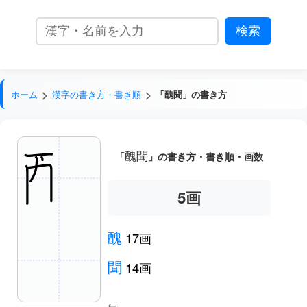
ホーム
漢字の書き方・書き順
「醜聞」の書き方
醜聞
「
」の書き方・書き順・画数
5
画
醜
17画
聞
14画
←