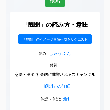
「醜聞」の読み方・意味
「醜聞」のイメージ画像生成をリクエスト
しゅうぶん
読み:
発音:
意味・語源: 社会的に非難されるスキャンダル
「醜聞」の詳細
dirt
英語・英訳: