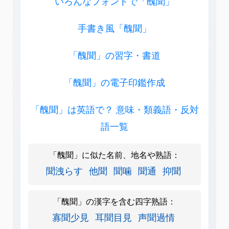
いろんなフォントで「醜聞」
手書き風「醜聞」
「醜聞」の習字・書道
「醜聞」の電子印鑑作成
「醜聞」は英語で？ 意味・類義語・反対
語一覧
「醜聞」に似た名前、地名や熟語：
聞洩らす
他聞
聞噛
聞通
抑聞
「醜聞」の漢字を含む四字熟語：
寡聞少見
耳聞目見
声聞過情