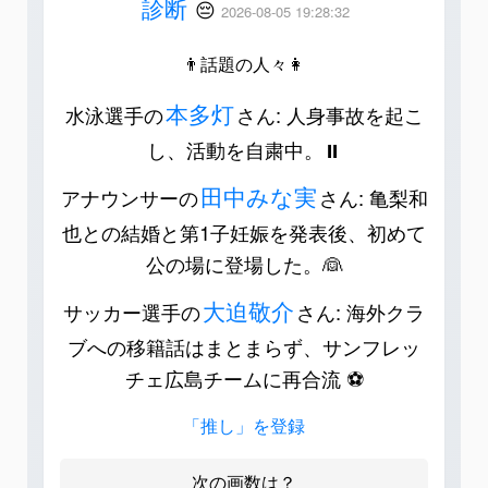
診断
😔
2026-08-05 19:28:32
👨話題の人々👩
本多灯
水泳選手の
さん: 人身事故を起こ
し、活動を自粛中。⏸️
田中みな実
アナウンサーの
さん: 亀梨和
也との結婚と第1子妊娠を発表後、初めて
公の場に登場した。👰
大迫敬介
サッカー選手の
さん: 海外クラ
ブへの移籍話はまとまらず、サンフレッ
チェ広島チームに再合流 ⚽️
「推し」を登録
次の画数は？