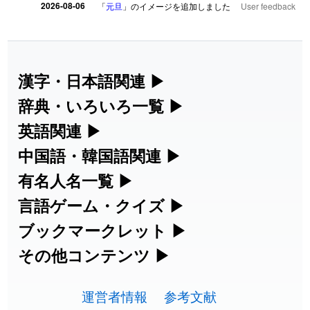
2026-08-06
「
元旦
」のイメージを追加しました
User feedback
2026-08-06
「
矛
」のイメージを追加しました
User feedback
2026-08-06
「
旅行客
」のイメージを追加しました
User feedback
漢字・日本語関連
▶
漢字の読み方検索、手書き入力、書き順
辞典・いろいろ一覧
▶
2026-08-06
「
胆石
」のイメージを追加しました
User feedback
練習など、日本語学習に役立つツールを
部首・画数別の漢字一覧、熟語辞典、地
英語関連
▶
2026-08-06
「
下取
」のイメージを追加しました
User feedback
集めています。
名・駅名検索など、各種リファレンスツ
カタカナ語・略語の意味検索、発音記
中国語・韓国語関連
▶
ールです。
2026-08-06
「
無性
」のイメージを追加しました
User feedback
号、リスニング練習など英語学習ツール
中国語のピンイン変換、韓国語の手書き
有名人名一覧
▶
人名漢字辞典 - 読み方検索
です。
入力など、アジア言語学習ツールです。
海外セレブやスポーツ選手の名前の読み
言語ゲーム・クイズ
▶
2026-08-06
「
黃
」のイメージを追加しました
User feedback
部首画数別漢字一覧
手書き漢字入力
方・発音を確認できます。
四字熟語パズルや漢字クイズなど、楽し
ブックマークレット
▶
カタカナ語の意味・発音・類語辞典
手書き中国語入力 変換ツール
2026-08-06
「
截
」のイメージを追加しました
User feedback
常用漢字一覧
みながら学べるゲームです。
ブラウザに登録して、どのサイトからで
その他コンテンツ
▶
漢字の書き方・書き順 書き取り練習
海外有名人の苗字・名前一覧と発音
2026-08-06
英語の発音記号一覧
「
発売
」のイメージを追加しました
User feedback
ピンイン一覧表
も漢字や英語を検索できる便利ツールで
絵文字の意味、特殊記号の読み方など、
人名用漢字一覧
漢字ゲーム一覧
帳
🔊
す。
運営者情報
参考文献
その他の便利ツールです。
2026-08-06
「
大筋
」のイメージを追加しました
User feedback
英単語リスニングテスト