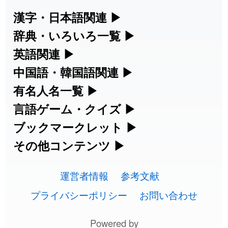
2026-08-06
「
旅行客
」のイメージを追加しました
User feedback
漢字・日本語関連
▶
漢字の読み方検索、手書き入力、書き順
辞典・いろいろ一覧
▶
2026-08-06
「
胆石
」のイメージを追加しました
User feedback
練習など、日本語学習に役立つツールを
部首・画数別の漢字一覧、熟語辞典、地
英語関連
▶
2026-08-06
「
下取
」のイメージを追加しました
User feedback
集めています。
名・駅名検索など、各種リファレンスツ
カタカナ語・略語の意味検索、発音記
中国語・韓国語関連
▶
ールです。
2026-08-06
「
無性
」のイメージを追加しました
User feedback
号、リスニング練習など英語学習ツール
中国語のピンイン変換、韓国語の手書き
有名人名一覧
▶
人名漢字辞典 - 読み方検索
です。
入力など、アジア言語学習ツールです。
海外セレブやスポーツ選手の名前の読み
言語ゲーム・クイズ
▶
2026-08-06
「
黃
」のイメージを追加しました
User feedback
部首画数別漢字一覧
手書き漢字入力
方・発音を確認できます。
四字熟語パズルや漢字クイズなど、楽し
ブックマークレット
▶
カタカナ語の意味・発音・類語辞典
手書き中国語入力 変換ツール
2026-08-06
「
截
」のイメージを追加しました
User feedback
常用漢字一覧
みながら学べるゲームです。
ブラウザに登録して、どのサイトからで
その他コンテンツ
▶
漢字の書き方・書き順 書き取り練習
海外有名人の苗字・名前一覧と発音
2026-08-06
英語の発音記号一覧
「
発売
」のイメージを追加しました
User feedback
ピンイン一覧表
も漢字や英語を検索できる便利ツールで
絵文字の意味、特殊記号の読み方など、
人名用漢字一覧
漢字ゲーム一覧
帳
🔊
す。
運営者情報
参考文献
その他の便利ツールです。
2026-08-06
「
大筋
」のイメージを追加しました
User feedback
英単語リスニングテスト
韓国語手書き入力
画数別なまえ漢字一覧
有名人名前読みクイズ（毎日更新）
プライバシーポリシー
お問い合わせ
ひらがなの書き方・書き順
プレミアリーグ選手名一覧
漢字読み方検索ブックマークレット
絵文字の意味と使い方
2026-08-06
「
翌朝
」のイメージを追加しました
User feedback
イメージ化する英単語の覚え方
外国語翻訳ツール
名前イメージイラスト一覧
Powered by
四字熟語デイリー穴埋めクイズ（毎日
カタカナの書き方・書き順
WEリーグ選手名一覧
2026-08-06
「
先行
」のイメージを追加しました
User feedback