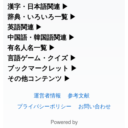
2026-08-06
「
啗
」のイメージを追加しました
User feedback
漢字・日本語関連
▶
漢字の読み方検索、手書き入力、書き順
辞典・いろいろ一覧
▶
2026-08-06
「
元旦
」のイメージを追加しました
User feedback
練習など、日本語学習に役立つツールを
部首・画数別の漢字一覧、熟語辞典、地
英語関連
▶
2026-08-06
「
矛
」のイメージを追加しました
User feedback
集めています。
名・駅名検索など、各種リファレンスツ
カタカナ語・略語の意味検索、発音記
中国語・韓国語関連
▶
ールです。
2026-08-06
「
旅行客
」のイメージを追加しました
User feedback
号、リスニング練習など英語学習ツール
中国語のピンイン変換、韓国語の手書き
有名人名一覧
▶
人名漢字辞典 - 読み方検索
です。
入力など、アジア言語学習ツールです。
海外セレブやスポーツ選手の名前の読み
言語ゲーム・クイズ
▶
2026-08-06
「
胆石
」のイメージを追加しました
User feedback
部首画数別漢字一覧
手書き漢字入力
方・発音を確認できます。
四字熟語パズルや漢字クイズなど、楽し
ブックマークレット
▶
カタカナ語の意味・発音・類語辞典
手書き中国語入力 変換ツール
2026-08-06
「
下取
」のイメージを追加しました
User feedback
常用漢字一覧
みながら学べるゲームです。
ブラウザに登録して、どのサイトからで
その他コンテンツ
▶
漢字の書き方・書き順 書き取り練習
海外有名人の苗字・名前一覧と発音
2026-08-06
英語の発音記号一覧
「
無性
」のイメージを追加しました
User feedback
ピンイン一覧表
も漢字や英語を検索できる便利ツールで
絵文字の意味、特殊記号の読み方など、
人名用漢字一覧
漢字ゲーム一覧
帳
🔊
す。
運営者情報
参考文献
その他の便利ツールです。
2026-08-06
「
黃
」のイメージを追加しました
User feedback
英単語リスニングテスト
韓国語手書き入力
画数別なまえ漢字一覧
有名人名前読みクイズ（毎日更新）
プライバシーポリシー
お問い合わせ
ひらがなの書き方・書き順
プレミアリーグ選手名一覧
漢字読み方検索ブックマークレット
絵文字の意味と使い方
2026-08-06
「
截
」のイメージを追加しました
User feedback
イメージ化する英単語の覚え方
外国語翻訳ツール
名前イメージイラスト一覧
Powered by
四字熟語デイリー穴埋めクイズ（毎日
カタカナの書き方・書き順
WEリーグ選手名一覧
2026-08-06
「
発売
」のイメージを追加しました
User feedback
英語・カタカナ語意味検索ブックマー
トレンドワード・イメージギャラリ