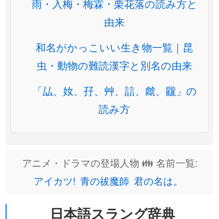
雨・入梅・梅霖・栗花落の読み方と
由来
和名がかっこいい生き物一覧｜昆
虫・動物の難読漢字と別名の由来
「厸、奻、孖、艸、誩、虤、龖」の
読み方
アニメ・ドラマの登場人物 👪 名前一覧:
アイカツ!
青の祓魔師
君の名は。
日本語スラング辞典