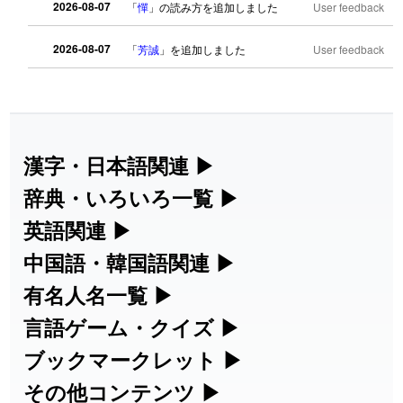
2026-08-07
「
憚
」の読み方を追加しました
User feedback
2026-08-07
「
芳誠
」を追加しました
User feedback
2026-08-07
「
姥鱶
」を追加しました
User feedback
2026-08-06
「
海中公園
」のイメージを追加しまし
User
た
feedback
漢字・日本語関連
▶
漢字の読み方検索、手書き入力、書き順
辞典・いろいろ一覧
▶
2026-08-06
「
啗
」のイメージを追加しました
User feedback
練習など、日本語学習に役立つツールを
部首・画数別の漢字一覧、熟語辞典、地
英語関連
▶
2026-08-06
「
元旦
」のイメージを追加しました
User feedback
集めています。
名・駅名検索など、各種リファレンスツ
カタカナ語・略語の意味検索、発音記
中国語・韓国語関連
▶
ールです。
2026-08-06
「
矛
」のイメージを追加しました
User feedback
号、リスニング練習など英語学習ツール
中国語のピンイン変換、韓国語の手書き
有名人名一覧
▶
人名漢字辞典 - 読み方検索
です。
入力など、アジア言語学習ツールです。
海外セレブやスポーツ選手の名前の読み
言語ゲーム・クイズ
▶
2026-08-06
「
旅行客
」のイメージを追加しました
User feedback
部首画数別漢字一覧
手書き漢字入力
方・発音を確認できます。
四字熟語パズルや漢字クイズなど、楽し
ブックマークレット
▶
カタカナ語の意味・発音・類語辞典
手書き中国語入力 変換ツール
2026-08-06
「
胆石
」のイメージを追加しました
User feedback
常用漢字一覧
みながら学べるゲームです。
ブラウザに登録して、どのサイトからで
その他コンテンツ
▶
漢字の書き方・書き順 書き取り練習
海外有名人の苗字・名前一覧と発音