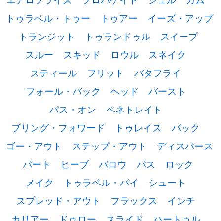
トゥラベル・トゥー
トゥアー
イーズ・アップ
トランジット
トゥランドゥル
スイープ
スルー
スキッド
ロウル
スネイク
スティール
フリット
バタフライ
フォール・バック
ヘッド
バースト
パス・オン
ペネトレイト
ブリング・フォワード
トゥレイス
バック
ゴー・アウト
ステップ・アウト
ディスパース
パート
ヒーブ
バロウ
パス
ロック
メイク
トゥラベル・バイ
シュート
スプレッド・アウト
フラックス
インチ
カリアー
ドゥロー
スライド
ハートゥル