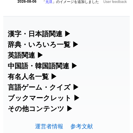
2026-08-06
「
元旦
」のイメージを追加しました
User feedback
2026-08-06
「
矛
」のイメージを追加しました
User feedback
2026-08-06
「
旅行客
」のイメージを追加しました
User feedback
漢字・日本語関連
▶
漢字の読み方検索、手書き入力、書き順
辞典・いろいろ一覧
▶
2026-08-06
「
胆石
」のイメージを追加しました
User feedback
練習など、日本語学習に役立つツールを
部首・画数別の漢字一覧、熟語辞典、地
英語関連
▶
2026-08-06
「
下取
」のイメージを追加しました
User feedback
集めています。
名・駅名検索など、各種リファレンスツ
カタカナ語・略語の意味検索、発音記
中国語・韓国語関連
▶
ールです。
2026-08-06
「
無性
」のイメージを追加しました
User feedback
号、リスニング練習など英語学習ツール
中国語のピンイン変換、韓国語の手書き
有名人名一覧
▶
人名漢字辞典 - 読み方検索
です。
入力など、アジア言語学習ツールです。
海外セレブやスポーツ選手の名前の読み
言語ゲーム・クイズ
▶
2026-08-06
「
黃
」のイメージを追加しました
User feedback
部首画数別漢字一覧
手書き漢字入力
方・発音を確認できます。
四字熟語パズルや漢字クイズなど、楽し
ブックマークレット
▶
カタカナ語の意味・発音・類語辞典
手書き中国語入力 変換ツール
2026-08-06
「
截
」のイメージを追加しました
User feedback
常用漢字一覧
みながら学べるゲームです。
ブラウザに登録して、どのサイトからで
その他コンテンツ
▶
漢字の書き方・書き順 書き取り練習
海外有名人の苗字・名前一覧と発音
2026-08-06
英語の発音記号一覧
「
発売
」のイメージを追加しました
User feedback
ピンイン一覧表
も漢字や英語を検索できる便利ツールで
絵文字の意味、特殊記号の読み方など、
人名用漢字一覧
漢字ゲーム一覧
帳
🔊
す。
運営者情報
参考文献
その他の便利ツールです。
2026-08-06
「
大筋
」のイメージを追加しました
User feedback
英単語リスニングテスト
韓国語手書き入力