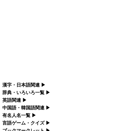
漢字・日本語関連
▶
漢字の読み方検索、手書き入力、書き順練習など、日本語学習に役
辞典・いろいろ一覧
▶
立つツールを集めています。
部首・画数別の漢字一覧、熟語辞典、地名・駅名検索など、各種リ
英語関連
▶
ファレンスツールです。
カタカナ語・略語の意味検索、発音記号、リスニング練習など英語
中国語・韓国語関連
▶
人名漢字辞典 - 読み方検索
学習ツールです。
中国語のピンイン変換、韓国語の手書き入力など、アジア言語学習
有名人名一覧
▶
部首画数別漢字一覧
ツールです。
海外セレブやスポーツ選手の名前の読み方・発音を確認できます。
言語ゲーム・クイズ
▶
手書き漢字入力
カタカナ語の意味・発音・類語辞典
四字熟語パズルや漢字クイズなど、楽しみながら学べるゲームで
ブックマークレット
▶