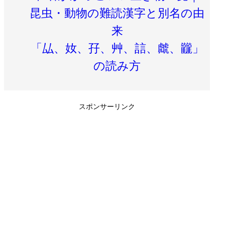
昆虫・動物の難読漢字と別名の由
来
「厸、奻、孖、艸、誩、虤、龖」
の読み方
スポンサーリンク