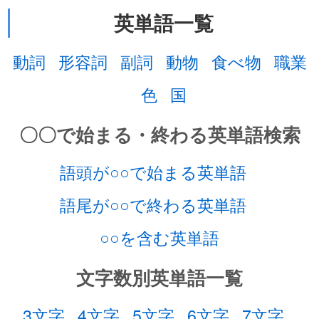
英単語一覧
動詞
形容詞
副詞
動物
食べ物
職業
色
国
〇〇で始まる・終わる英単語検索
語頭が○○で始まる英単語
語尾が○○で終わる英単語
○○を含む英単語
文字数別英単語一覧
3文字
4文字
5文字
6文字
7文字