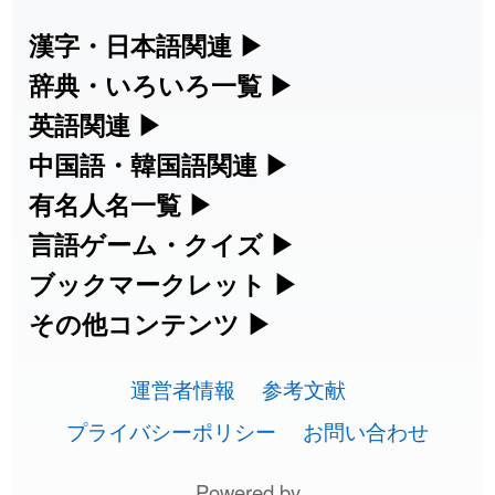
2026-08-06
「
海中公園
」のイメージを追加しまし
User
た
feedback
漢字・日本語関連
▶
漢字の読み方検索、手書き入力、書き順
辞典・いろいろ一覧
▶
2026-08-06
「
啗
」のイメージを追加しました
User feedback
練習など、日本語学習に役立つツールを
部首・画数別の漢字一覧、熟語辞典、地
英語関連
▶
2026-08-06
「
元旦
」のイメージを追加しました
User feedback
集めています。
名・駅名検索など、各種リファレンスツ
カタカナ語・略語の意味検索、発音記
中国語・韓国語関連
▶
ールです。
2026-08-06
「
矛
」のイメージを追加しました
User feedback
号、リスニング練習など英語学習ツール
中国語のピンイン変換、韓国語の手書き
有名人名一覧
▶
人名漢字辞典 - 読み方検索
です。
入力など、アジア言語学習ツールです。
海外セレブやスポーツ選手の名前の読み
言語ゲーム・クイズ
▶
2026-08-06
「
旅行客
」のイメージを追加しました
User feedback
部首画数別漢字一覧
手書き漢字入力
方・発音を確認できます。
四字熟語パズルや漢字クイズなど、楽し
ブックマークレット
▶
カタカナ語の意味・発音・類語辞典
手書き中国語入力 変換ツール
2026-08-06
「
胆石
」のイメージを追加しました
User feedback
常用漢字一覧
みながら学べるゲームです。
ブラウザに登録して、どのサイトからで
その他コンテンツ
▶
漢字の書き方・書き順 書き取り練習
海外有名人の苗字・名前一覧と発音
2026-08-06
英語の発音記号一覧
「
下取
」のイメージを追加しました
User feedback
ピンイン一覧表
も漢字や英語を検索できる便利ツールで
絵文字の意味、特殊記号の読み方など、
人名用漢字一覧
漢字ゲーム一覧
帳
🔊
す。
運営者情報
参考文献
その他の便利ツールです。
2026-08-06
「
無性
」のイメージを追加しました
User feedback
英単語リスニングテスト
韓国語手書き入力
画数別なまえ漢字一覧
有名人名前読みクイズ（毎日更新）
プライバシーポリシー
お問い合わせ
ひらがなの書き方・書き順
プレミアリーグ選手名一覧
漢字読み方検索ブックマークレット
絵文字の意味と使い方
2026-08-06
「
黃
」のイメージを追加しました
User feedback
イメージ化する英単語の覚え方
外国語翻訳ツール
名前イメージイラスト一覧
Powered by
四字熟語デイリー穴埋めクイズ（毎日