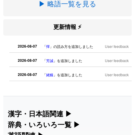
▶ 略語一覧を見る
更新情報 ⚡
2026-08-07
「
憚
」の読み方を追加しました
User feedback
2026-08-07
「
芳誠
」を追加しました
User feedback
2026-08-07
「
姥鱶
」を追加しました
User feedback
2026-08-06
「
海中公園
」のイメージを追加しまし
User
た
feedback
2026-08-06
「
啗
」のイメージを追加しました
User feedback
漢字・日本語関連
▶
漢字の読み方検索、手書き入力、書き順
辞典・いろいろ一覧
▶
2026-08-06
「
元旦
」のイメージを追加しました
User feedback
練習など、日本語学習に役立つツールを
部首・画数別の漢字一覧、熟語辞典、地