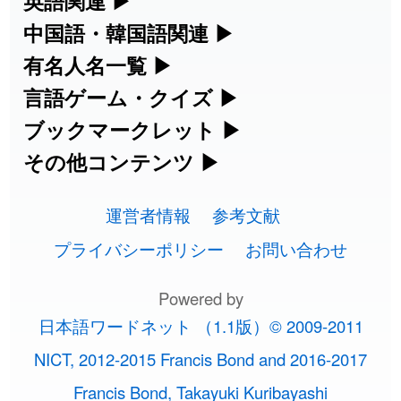
英語関連
▶
2026-08-06
「
矛
」のイメージを追加しました
User feedback
集めています。
名・駅名検索など、各種リファレンスツ
カタカナ語・略語の意味検索、発音記
中国語・韓国語関連
▶
ールです。
2026-08-06
「
旅行客
」のイメージを追加しました
User feedback
号、リスニング練習など英語学習ツール
中国語のピンイン変換、韓国語の手書き
有名人名一覧
▶
人名漢字辞典 - 読み方検索
です。
入力など、アジア言語学習ツールです。
海外セレブやスポーツ選手の名前の読み
言語ゲーム・クイズ
▶
2026-08-06
「
胆石
」のイメージを追加しました
User feedback
部首画数別漢字一覧
手書き漢字入力
方・発音を確認できます。
四字熟語パズルや漢字クイズなど、楽し
ブックマークレット
▶
カタカナ語の意味・発音・類語辞典
手書き中国語入力 変換ツール
2026-08-06
「
下取
」のイメージを追加しました
User feedback
常用漢字一覧
みながら学べるゲームです。
ブラウザに登録して、どのサイトからで
その他コンテンツ
▶
漢字の書き方・書き順 書き取り練習
海外有名人の苗字・名前一覧と発音
2026-08-06
英語の発音記号一覧
「
無性
」のイメージを追加しました
User feedback
ピンイン一覧表
も漢字や英語を検索できる便利ツールで
絵文字の意味、特殊記号の読み方など、
人名用漢字一覧
漢字ゲーム一覧
帳
🔊
す。
運営者情報
参考文献
その他の便利ツールです。
2026-08-06
「
黃
」のイメージを追加しました
User feedback
英単語リスニングテスト
韓国語手書き入力
画数別なまえ漢字一覧
有名人名前読みクイズ（毎日更新）
プライバシーポリシー
お問い合わせ
ひらがなの書き方・書き順
プレミアリーグ選手名一覧
漢字読み方検索ブックマークレット
絵文字の意味と使い方
2026-08-06
「
截
」のイメージを追加しました
User feedback
イメージ化する英単語の覚え方
外国語翻訳ツール
名前イメージイラスト一覧
Powered by
四字熟語デイリー穴埋めクイズ（毎日
カタカナの書き方・書き順
WEリーグ選手名一覧
2026-08-06
「
発売
」のイメージを追加しました
User feedback
英語・カタカナ語意味検索ブックマー
トレンドワード・イメージギャラリ
日本語ワードネット （1.1版）© 2009-2011
英語の意味・発音の違い
更新）
クレット
2026-08-06
イメージ・印象から漢字や熟語を探す
「
大筋
」のイメージを追加しました
User feedback
ー
スラングの意味・語源・例文・英語・
東京オリンピック選手名一覧
NICT, 2012-2015 Francis Bond and 2016-2017
略語の正式名称・意味・発音辞典
四字熟語パズルゲーム
類語・反対語辞書
2026-08-06
「
翌朝
」のイメージを追加しました
User feedback
Francis Bond, Takayuki Kuribayashi
特殊文字・記号検索ブックマークレッ
画数別名前・地名一覧