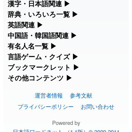
漢字・日本語関連
▶
漢字の読み方検索、手書き入力、書き順
辞典・いろいろ一覧
▶
2026-08-06
「
元旦
」のイメージを追加しました
User feedback
練習など、日本語学習に役立つツールを
部首・画数別の漢字一覧、熟語辞典、地
英語関連
▶
2026-08-06
「
矛
」のイメージを追加しました
User feedback
集めています。
名・駅名検索など、各種リファレンスツ
カタカナ語・略語の意味検索、発音記
中国語・韓国語関連
▶
ールです。
2026-08-06
「
旅行客
」のイメージを追加しました
User feedback
号、リスニング練習など英語学習ツール
中国語のピンイン変換、韓国語の手書き
有名人名一覧
▶
人名漢字辞典 - 読み方検索
です。
入力など、アジア言語学習ツールです。
海外セレブやスポーツ選手の名前の読み
言語ゲーム・クイズ
▶
2026-08-06
「
胆石
」のイメージを追加しました
User feedback
部首画数別漢字一覧
手書き漢字入力
方・発音を確認できます。
四字熟語パズルや漢字クイズなど、楽し
ブックマークレット
▶
カタカナ語の意味・発音・類語辞典
手書き中国語入力 変換ツール
2026-08-06
「
下取
」のイメージを追加しました
User feedback
常用漢字一覧
みながら学べるゲームです。
ブラウザに登録して、どのサイトからで
その他コンテンツ
▶
漢字の書き方・書き順 書き取り練習
海外有名人の苗字・名前一覧と発音
2026-08-06
英語の発音記号一覧
「
無性
」のイメージを追加しました
User feedback
ピンイン一覧表
も漢字や英語を検索できる便利ツールで
絵文字の意味、特殊記号の読み方など、
人名用漢字一覧
漢字ゲーム一覧
帳
🔊
す。
運営者情報
参考文献
その他の便利ツールです。
2026-08-06
「
黃
」のイメージを追加しました
User feedback
英単語リスニングテスト
韓国語手書き入力
画数別なまえ漢字一覧
有名人名前読みクイズ（毎日更新）
プライバシーポリシー
お問い合わせ
ひらがなの書き方・書き順
プレミアリーグ選手名一覧
漢字読み方検索ブックマークレット
絵文字の意味と使い方
2026-08-06
「
截
」のイメージを追加しました
User feedback
イメージ化する英単語の覚え方
外国語翻訳ツール
名前イメージイラスト一覧
Powered by
四字熟語デイリー穴埋めクイズ（毎日
カタカナの書き方・書き順
WEリーグ選手名一覧
2026-08-06
「
発売
」のイメージを追加しました
User feedback
英語・カタカナ語意味検索ブックマー
トレンドワード・イメージギャラリ
日本語ワードネット （1.1版）© 2009-2011