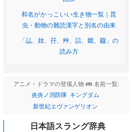
和名がかっこいい生き物一覧｜昆
虫・動物の難読漢字と別名の由来
「厸、奻、孖、艸、誩、虤、龖」の
読み方
アニメ・ドラマの登場人物 👪 名前一覧:
炎炎ノ消防隊
キングダム
新世紀エヴァンゲリオン
日本語スラング辞典