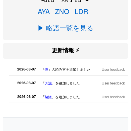
AYA
ZNO
LDR
▶ 略語一覧を見る
更新情報 ⚡
2026-08-07
「
憚
」の読み方を追加しました
User feedback
2026-08-07
「
芳誠
」を追加しました
User feedback
2026-08-07
「
姥鱶
」を追加しました
User feedback
2026-08-06
「
海中公園
」のイメージを追加しまし
User
た
feedback
2026-08-06
「
啗
」のイメージを追加しました
User feedback