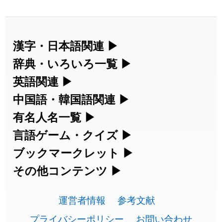
2026-08-06
「
矛
」のイメージを追加しました
User feedback
2026-08-06
「
旅行客
」のイメージを追加しました
User feedback
漢字・日本語関連
▶
漢字の読み方検索、手書き入力、書き順
辞典・いろいろ一覧
▶
2026-08-06
「
胆石
」のイメージを追加しました
User feedback
練習など、日本語学習に役立つツールを
部首・画数別の漢字一覧、熟語辞典、地
英語関連
▶
2026-08-06
「
下取
」のイメージを追加しました
User feedback
集めています。
名・駅名検索など、各種リファレンスツ
カタカナ語・略語の意味検索、発音記
中国語・韓国語関連
▶
ールです。
2026-08-06
「
無性
」のイメージを追加しました
User feedback
号、リスニング練習など英語学習ツール
中国語のピンイン変換、韓国語の手書き
有名人名一覧
▶
人名漢字辞典 - 読み方検索
です。
入力など、アジア言語学習ツールです。
海外セレブやスポーツ選手の名前の読み
言語ゲーム・クイズ
▶
2026-08-06
「
黃
」のイメージを追加しました
User feedback
部首画数別漢字一覧
手書き漢字入力
方・発音を確認できます。
四字熟語パズルや漢字クイズなど、楽し
ブックマークレット
▶
カタカナ語の意味・発音・類語辞典
手書き中国語入力 変換ツール
2026-08-06
「
截
」のイメージを追加しました
User feedback
常用漢字一覧
みながら学べるゲームです。
ブラウザに登録して、どのサイトからで
その他コンテンツ
▶
漢字の書き方・書き順 書き取り練習
海外有名人の苗字・名前一覧と発音
2026-08-06
英語の発音記号一覧
「
発売
」のイメージを追加しました
User feedback
ピンイン一覧表
も漢字や英語を検索できる便利ツールで
絵文字の意味、特殊記号の読み方など、
人名用漢字一覧
漢字ゲーム一覧
帳
🔊
す。
運営者情報
参考文献
その他の便利ツールです。
2026-08-06
「
大筋
」のイメージを追加しました
User feedback
英単語リスニングテスト
韓国語手書き入力
画数別なまえ漢字一覧
有名人名前読みクイズ（毎日更新）
プライバシーポリシー
お問い合わせ
ひらがなの書き方・書き順
プレミアリーグ選手名一覧