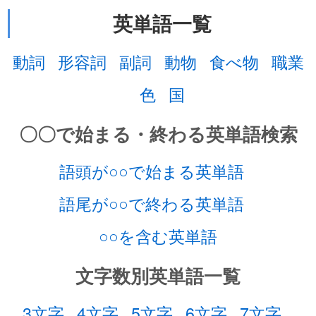
英単語一覧
動詞
形容詞
副詞
動物
食べ物
職業
色
国
〇〇で始まる・終わる英単語検索
語頭が○○で始まる英単語
語尾が○○で終わる英単語
○○を含む英単語
文字数別英単語一覧
3文字
4文字
5文字
6文字
7文字