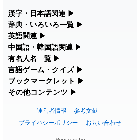
2026-08-06
「
旅行客
」のイメージを追加しました
User feedback
漢字・日本語関連
▶
漢字の読み方検索、手書き入力、書き順
辞典・いろいろ一覧
▶
2026-08-06
「
胆石
」のイメージを追加しました
User feedback
練習など、日本語学習に役立つツールを
部首・画数別の漢字一覧、熟語辞典、地
英語関連
▶
2026-08-06
「
下取
」のイメージを追加しました
User feedback
集めています。
名・駅名検索など、各種リファレンスツ
カタカナ語・略語の意味検索、発音記
中国語・韓国語関連
▶
ールです。
2026-08-06
「
無性
」のイメージを追加しました
User feedback
号、リスニング練習など英語学習ツール
中国語のピンイン変換、韓国語の手書き
有名人名一覧
▶
人名漢字辞典 - 読み方検索
です。
入力など、アジア言語学習ツールです。
海外セレブやスポーツ選手の名前の読み
言語ゲーム・クイズ
▶
2026-08-06
「
黃
」のイメージを追加しました
User feedback
部首画数別漢字一覧
手書き漢字入力
方・発音を確認できます。
四字熟語パズルや漢字クイズなど、楽し
ブックマークレット
▶
カタカナ語の意味・発音・類語辞典
手書き中国語入力 変換ツール
2026-08-06
「
截
」のイメージを追加しました
User feedback
常用漢字一覧
みながら学べるゲームです。
ブラウザに登録して、どのサイトからで
その他コンテンツ
▶
漢字の書き方・書き順 書き取り練習
海外有名人の苗字・名前一覧と発音
2026-08-06
英語の発音記号一覧
「
発売
」のイメージを追加しました
User feedback
ピンイン一覧表
も漢字や英語を検索できる便利ツールで
絵文字の意味、特殊記号の読み方など、
人名用漢字一覧
漢字ゲーム一覧
帳
🔊
す。
運営者情報
参考文献
その他の便利ツールです。
2026-08-06
「
大筋
」のイメージを追加しました
User feedback
英単語リスニングテスト
韓国語手書き入力
画数別なまえ漢字一覧
有名人名前読みクイズ（毎日更新）
プライバシーポリシー
お問い合わせ
ひらがなの書き方・書き順
プレミアリーグ選手名一覧
漢字読み方検索ブックマークレット
絵文字の意味と使い方
2026-08-06
「
翌朝
」のイメージを追加しました
User feedback
イメージ化する英単語の覚え方
外国語翻訳ツール
名前イメージイラスト一覧
Powered by