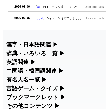
2026-08-06
「
啗
」のイメージを追加しました
User feedback
2026-08-06
「
元旦
」のイメージを追加しました
User feedback
2026-08-06
「
矛
」のイメージを追加しました
User feedback
2026-08-06
「
旅行客
」のイメージを追加しました
User feedback
漢字・日本語関連
▶
漢字の読み方検索、手書き入力、書き順
辞典・いろいろ一覧
▶
2026-08-06
「
胆石
」のイメージを追加しました
User feedback
練習など、日本語学習に役立つツールを
部首・画数別の漢字一覧、熟語辞典、地
英語関連
▶
2026-08-06
「
下取
」のイメージを追加しました
User feedback
集めています。
名・駅名検索など、各種リファレンスツ
カタカナ語・略語の意味検索、発音記
中国語・韓国語関連
▶
ールです。
2026-08-06
「
無性
」のイメージを追加しました
User feedback
号、リスニング練習など英語学習ツール
中国語のピンイン変換、韓国語の手書き
有名人名一覧
▶
人名漢字辞典 - 読み方検索
です。
入力など、アジア言語学習ツールです。
海外セレブやスポーツ選手の名前の読み
言語ゲーム・クイズ
▶
2026-08-06
「
黃
」のイメージを追加しました
User feedback
部首画数別漢字一覧
手書き漢字入力
方・発音を確認できます。
四字熟語パズルや漢字クイズなど、楽し
ブックマークレット
▶
カタカナ語の意味・発音・類語辞典
手書き中国語入力 変換ツール
2026-08-06
「
截
」のイメージを追加しました
User feedback
常用漢字一覧
みながら学べるゲームです。
ブラウザに登録して、どのサイトからで
その他コンテンツ
▶
漢字の書き方・書き順 書き取り練習
海外有名人の苗字・名前一覧と発音