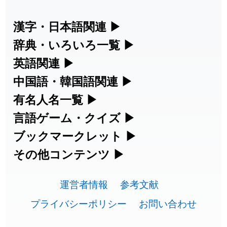
2026-08-06
「
旅行客
」のイメージを追加しました
User feedback
漢字・日本語関連
▶
漢字の読み方検索、手書き入力、書き順
辞典・いろいろ一覧
▶
2026-08-06
「
胆石
」のイメージを追加しました
User feedback
練習など、日本語学習に役立つツールを
部首・画数別の漢字一覧、熟語辞典、地
英語関連
▶
2026-08-06
「
下取
」のイメージを追加しました
User feedback
集めています。
名・駅名検索など、各種リファレンスツ
カタカナ語・略語の意味検索、発音記
中国語・韓国語関連
▶
ールです。
2026-08-06
「
無性
」のイメージを追加しました
User feedback
号、リスニング練習など英語学習ツール
中国語のピンイン変換、韓国語の手書き
有名人名一覧
▶
人名漢字辞典 - 読み方検索
です。
入力など、アジア言語学習ツールです。
海外セレブやスポーツ選手の名前の読み
言語ゲーム・クイズ
▶
2026-08-06
「
黃
」のイメージを追加しました
User feedback
部首画数別漢字一覧
手書き漢字入力
方・発音を確認できます。
四字熟語パズルや漢字クイズなど、楽し
ブックマークレット
▶
カタカナ語の意味・発音・類語辞典
手書き中国語入力 変換ツール
2026-08-06
「
截
」のイメージを追加しました
User feedback
常用漢字一覧
みながら学べるゲームです。
ブラウザに登録して、どのサイトからで
その他コンテンツ
▶
漢字の書き方・書き順 書き取り練習
海外有名人の苗字・名前一覧と発音
2026-08-06
英語の発音記号一覧
「
発売
」のイメージを追加しました
User feedback
ピンイン一覧表
も漢字や英語を検索できる便利ツールで
絵文字の意味、特殊記号の読み方など、
人名用漢字一覧
漢字ゲーム一覧
帳
🔊
す。
運営者情報
参考文献
その他の便利ツールです。
2026-08-06
「
大筋
」のイメージを追加しました
User feedback
英単語リスニングテスト
韓国語手書き入力
画数別なまえ漢字一覧
有名人名前読みクイズ（毎日更新）
プライバシーポリシー
お問い合わせ
ひらがなの書き方・書き順
プレミアリーグ選手名一覧
漢字読み方検索ブックマークレット
絵文字の意味と使い方
2026-08-06
「
翌朝
」のイメージを追加しました
User feedback
イメージ化する英単語の覚え方
外国語翻訳ツール