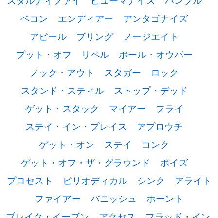
スタルティファイ
ヒューマナイズ
ハンブル
ベコン
エンディアー
アンタゴナイズ
アピール
ブリング
ノージエイト
プット・オフ
リペル
ボール・オウバー
ノック・アウト
スタガー
ロック
スタンド・スティル
ストップ・デッド
ゲット・スタック
マイアー
フライ
ステイ・イン・プレイス
アプロウチ
ゲット・オン
ステイ
コンク
ゲット・オフ・ザ・グラウンド
ポイズ
プロセスト
ピリオディカル
シンク
アライト
ファイアー
バニッシュ
ホーント
ブレイク・イーブン
アクセス
フラッド・イン