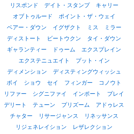
リスポンド
デイト・スタンプ
キャリー
オブトゥルード
ポイント・ザ・ウェイ
ベアー・ダウン
イグザクト
ミス
ミラー
ディストート
ビートウクン
タイ・ダウン
ギャランティー
ドゥーム
エクスプレイン
エクステニュエイト
プット・イン
ディメンション
ディスティングウィッシュ
ボイ
ショウ
セイ
フィンガー
コノウト
リファー
シグニファイ
インポート
プレイ
デリート
テューン
プリズーム
アドゥレス
チャター
リサージャンス
リネッサンス
リジェネレイション
レザレクション