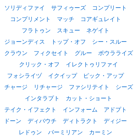
ソリディファイ
サフィゥーズ
コンプリート
コンプリメント
マッチ
コアギュレイト
フラトゥン
スキュー
ネゲイト
ジョーンディス
トップ・オフ
シー・スルー
クラウン
フィクセイト
グルー
ポウラライズ
クリック・オフ
イレクトゥリファイ
フォシライヅ
イクイップ
ピック・アップ
チャージ
リチャージ
ファシリテイト
シーズ
インタラプト
カット・ショート
テイク・イフェクト
インフォーム
アドプト
ドーン
ディバウチ
ディトラクト
ディジー
レドゥン
バーミリアン
カーミン