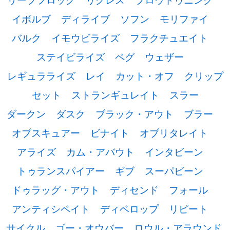
イボルブ
ディライブ
ソフン
モリファイ
バルク
イモウビライズ
フラクチュエイト
ステイビライズ
ペグ
ウェザー
レギュラライズ
レイ
カット・オフ
クリップ
セット
ストランギュレイト
スラー
ダークン
ダスク
ブラック・アウト
ブラー
オブスキュアー
ビナイト
オブリタレイト
アライズ
カム・アバウト
インタビーン
トゥランスパイアー
ギブ
スーパビーン
ドゥラッグ・アウト
ディセンド
フォール
アンティシペイト
ディベロップ
リピート
サイクル
ゴー・オウバー
ロウル・アラウンド