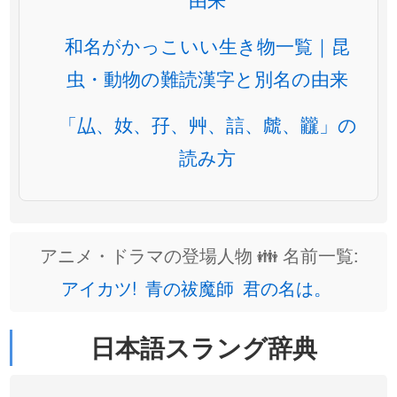
和名がかっこいい生き物一覧｜昆
虫・動物の難読漢字と別名の由来
「厸、奻、孖、艸、誩、虤、龖」の
読み方
アニメ・ドラマの登場人物 👪 名前一覧:
アイカツ!
青の祓魔師
君の名は。
日本語スラング辞典