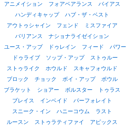
アニメイション
フォアベアランス
バイアス
ハンディキャップ
ハブ・ザ・ベスト
アウトゥシャイン
フェンド
ミスファイア
バリアンス
ナショナライゼイション
ユース・アップ
ドゥレイン
フィード
パワー
ドゥライブ
ソップ・アップ
ストゥルー
ストゥライク
ホウルド
スキャフォウルド
ブロック
チョック
ボイ・アップ
ポウル
ブラケット
ショアー
ボルスター
トゥラス
ブレイス
インベイド
パーフォレイト
スニーク・イン
ハニーコウム
ラスト
ルースン
ストゥラティファイ
アピックス