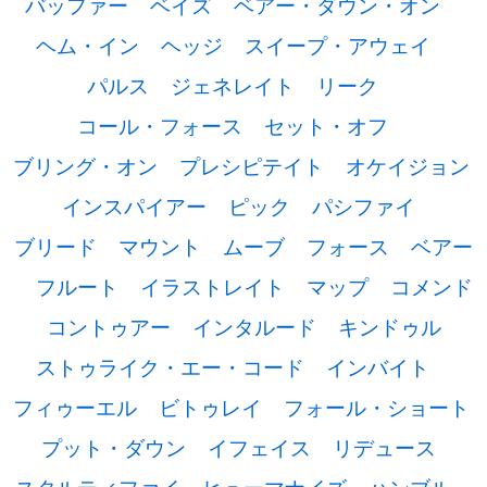
バッファー
ベイズ
ベアー・ダウン・オン
ヘム・イン
ヘッジ
スイープ・アウェイ
パルス
ジェネレイト
リーク
コール・フォース
セット・オフ
ブリング・オン
プレシピテイト
オケイジョン
インスパイアー
ピック
パシファイ
ブリード
マウント
ムーブ
フォース
ベアー
フルート
イラストレイト
マップ
コメンド
コントゥアー
インタルード
キンドゥル
ストゥライク・エー・コード
インバイト
フィゥーエル
ビトゥレイ
フォール・ショート
プット・ダウン
イフェイス
リデュース