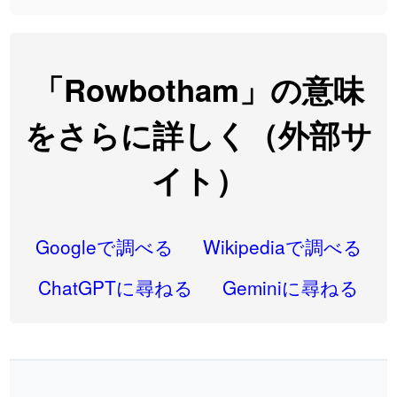
2026-08-06
「
翌朝
」のイメージを追加しました
User feedback
2026-08-06
「
先行
」のイメージを追加しました
User feedback
「Rowbotham」の意味
2026-08-06
「
語弊
」のイメージを追加しました
User feedback
をさらに詳しく（外部サ
2026-08-06
「
研究熱心
」のイメージを追加しました
User feedback
イト）
2026-08-06
「
禰
」のイメージを追加しました
User feedback
2026-08-06
「
同位
」のイメージを追加しました
User feedback
Googleで調べる
Wikipediaで調べる
2026-08-05
「
蘇連
」を追加しました
User feedback
ChatGPTに尋ねる
Geminiに尋ねる
2026-07-30
「
康哲
」の読み方を追加しました
User feedback
2026-07-24
「
邪鬼
」のイメージを追加しました
User feedback
2026-07-24
「
二匹
」のイメージを追加しました
User feedback