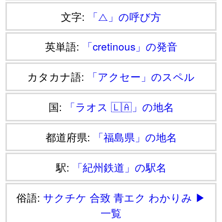
文字:
「⧍」の呼び方
英単語:
「cretinous」の発音
カタカナ語:
「アクセー」のスペル
国:
「ラオス 🇱🇦」の地名
都道府県:
「福島県」の地名
駅:
「紀州鉄道」の駅名
俗語:
サクチケ
合致
青エク
わかりみ
▶
一覧