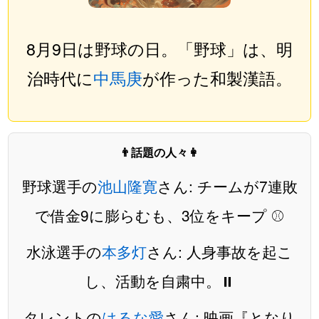
8月9日は野球の日。「野球」は、明
治時代に
中馬庚
が作った和製漢語。
👨話題の人々👩
野球選手の
池山隆寛
さん: チームが7連敗
で借金9に膨らむも、3位をキープ ⚾️
水泳選手の
本多灯
さん: 人身事故を起こ
し、活動を自粛中。⏸️
タレントの
はるな愛
さん: 映画『となり