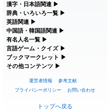
漢字・日本語関連
▶
2026-07-24
「
貮
」のイメージを追加しました
User feedback
漢字の読み方検索、手書き入力、書き順
辞典・いろいろ一覧
▶
練習など、日本語学習に役立つツールを
部首・画数別の漢字一覧、熟語辞典、地
英語関連
▶
2026-07-24
「
誤算
」のイメージを追加しました
User feedback
集めています。
名・駅名検索など、各種リファレンスツ
カタカナ語・略語の意味検索、発音記
中国語・韓国語関連
▶
2026-07-24
「
堅牢
」のイメージを追加しました
User feedback
ールです。
号、リスニング練習など英語学習ツール
中国語のピンイン変換、韓国語の手書き
有名人名一覧
▶
人名漢字辞典 - 読み方検索
です。
2026-07-24
「
睦
」のイメージを追加しました
User feedback
入力など、アジア言語学習ツールです。
海外セレブやスポーツ選手の名前の読み
言語ゲーム・クイズ
▶
部首画数別漢字一覧
手書き漢字入力
方・発音を確認できます。
2026-07-24
「
利他
」のイメージを追加しました
User feedback
四字熟語パズルや漢字クイズなど、楽し
ブックマークレット
▶
カタカナ語の意味・発音・類語辞典
手書き中国語入力 変換ツール
常用漢字一覧
みながら学べるゲームです。
ブラウザに登録して、どのサイトからで
その他コンテンツ
▶
2026-07-24
「
予約料
」のイメージを追加しました
User feedback
漢字の書き方・書き順 書き取り練習
海外有名人の苗字・名前一覧と発音
英語の発音記号一覧
ピンイン一覧表
も漢字や英語を検索できる便利ツールで
絵文字の意味、特殊記号の読み方など、
人名用漢字一覧
漢字ゲーム一覧
帳
🔊
2026-07-24
「
性
」のイメージを追加しました
User feedback
す。
運営者情報
参考文献
その他の便利ツールです。
英単語リスニングテスト
韓国語手書き入力
2026-07-24
「
入念
」のイメージを追加しました
User feedback
画数別なまえ漢字一覧
有名人名前読みクイズ（毎日更新）
プライバシーポリシー
お問い合わせ
ひらがなの書き方・書き順
プレミアリーグ選手名一覧
漢字読み方検索ブックマークレット
絵文字の意味と使い方
イメージ化する英単語の覚え方
外国語翻訳ツール
2026-07-24
「
欠場
」のイメージを追加しました
User feedback
名前イメージイラスト一覧
四字熟語デイリー穴埋めクイズ（毎日
カタカナの書き方・書き順
WEリーグ選手名一覧
トップへ戻る
英語・カタカナ語意味検索ブックマー
トレンドワード・イメージギャラリ
2026-07-24
「
実印
」のイメージを追加しました
User feedback