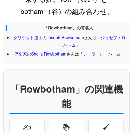
'botham'（谷）の組み合わせ。
「Rowbotham」の有名人
クリケット選手
の
Joseph
Rowbotham
さんは「
ジョセフ
・
ロ
ーバトム
」
歴史家
の
Sheila
Rowbotham
さんは「
シーラ
・
ローバトム
」
「Rowbotham」の関連機
能
✍
📚
🖌