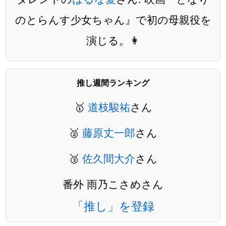
のとらんす少女ちゃん』で初の母親役を
演じる。👩
推し週間ランキング
🥇
道枝駿祐
さん
🥈
藤原丈一郎
さん
🥉
佐久間大介
さん
番外 雨乃こさめさん
「推し」を登録