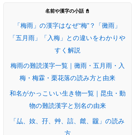
名前や漢字の小話 📓
「梅雨」の漢字はなぜ“梅”？「黴雨」
「五月雨」「入梅」との違いをわかりや
すく解説
梅雨の難読漢字一覧｜黴雨・五月雨・入
梅・梅霖・栗花落の読み方と由来
和名がかっこいい生き物一覧｜昆虫・動
物の難読漢字と別名の由来
「厸、奻、孖、艸、誩、虤、龖」の読み
方