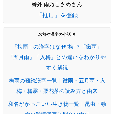
番外 雨乃こさめさん
「推し」を登録
名前や漢字の小話 📓
「梅雨」の漢字はなぜ“梅”？「黴雨」
「五月雨」「入梅」との違いをわかりや
すく解説
梅雨の難読漢字一覧｜黴雨・五月雨・入
梅・梅霖・栗花落の読み方と由来
和名がかっこいい生き物一覧｜昆虫・動