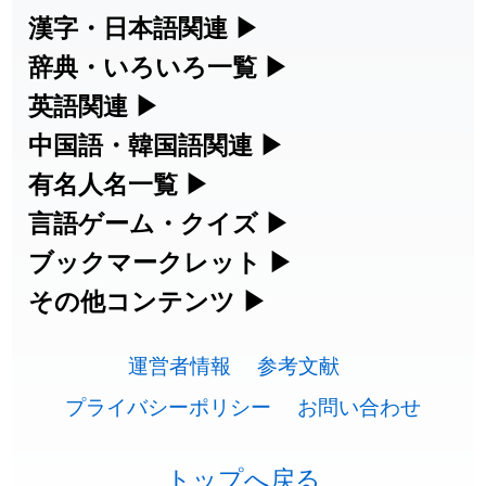
2026-07-24
「
誤算
」のイメージを追加しました
User feedback
漢字・日本語関連
▶
漢字の読み方検索、手書き入力、書き順
辞典・いろいろ一覧
▶
2026-07-24
「
堅牢
」のイメージを追加しました
User feedback
練習など、日本語学習に役立つツールを
部首・画数別の漢字一覧、熟語辞典、地
英語関連
▶
2026-07-24
「
睦
」のイメージを追加しました
User feedback
集めています。
名・駅名検索など、各種リファレンスツ
カタカナ語・略語の意味検索、発音記
中国語・韓国語関連
▶
2026-07-24
「
利他
」のイメージを追加しました
User feedback
ールです。
号、リスニング練習など英語学習ツール
中国語のピンイン変換、韓国語の手書き
有名人名一覧
▶
人名漢字辞典 - 読み方検索
です。
入力など、アジア言語学習ツールです。
2026-07-24
「
予約料
」のイメージを追加しました
User feedback
海外セレブやスポーツ選手の名前の読み
言語ゲーム・クイズ
▶
部首画数別漢字一覧
手書き漢字入力
方・発音を確認できます。
四字熟語パズルや漢字クイズなど、楽し
ブックマークレット
▶
2026-07-24
「
性
」のイメージを追加しました
User feedback
カタカナ語の意味・発音・類語辞典
手書き中国語入力 変換ツール
常用漢字一覧
みながら学べるゲームです。
ブラウザに登録して、どのサイトからで
その他コンテンツ
▶
漢字の書き方・書き順 書き取り練習
海外有名人の苗字・名前一覧と発音
2026-07-24
「
入念
」のイメージを追加しました
User feedback
英語の発音記号一覧
ピンイン一覧表
も漢字や英語を検索できる便利ツールで
絵文字の意味、特殊記号の読み方など、
人名用漢字一覧
漢字ゲーム一覧
帳
🔊
2026-07-24
「
欠場
」のイメージを追加しました
User feedback
す。
運営者情報
参考文献
その他の便利ツールです。
英単語リスニングテスト
韓国語手書き入力
画数別なまえ漢字一覧
有名人名前読みクイズ（毎日更新）
プライバシーポリシー
お問い合わせ
2026-07-24
「
実印
」のイメージを追加しました
User feedback
ひらがなの書き方・書き順
プレミアリーグ選手名一覧
漢字読み方検索ブックマークレット
絵文字の意味と使い方
イメージ化する英単語の覚え方
外国語翻訳ツール
2026-07-24
「
専従
」のイメージを追加しました
User feedback
名前イメージイラスト一覧
四字熟語デイリー穴埋めクイズ（毎日
カタカナの書き方・書き順
WEリーグ選手名一覧
トップへ戻る
英語・カタカナ語意味検索ブックマー
トレンドワード・イメージギャラリ