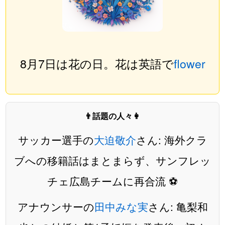
8月7日は花の日。花は英語で
flower
👨話題の人々👩
サッカー選手の
大迫敬介
さん: 海外クラ
ブへの移籍話はまとまらず、サンフレッ
チェ広島チームに再合流 ⚽️
アナウンサーの
田中みな実
さん: 亀梨和