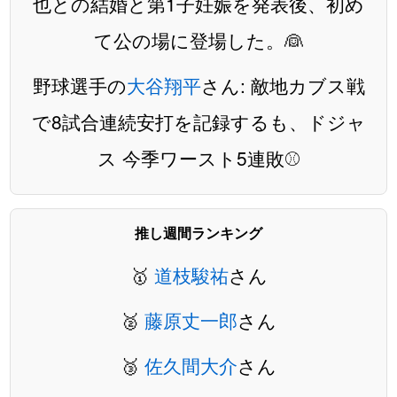
也との結婚と第1子妊娠を発表後、初め
て公の場に登場した。👰
野球選手の
大谷翔平
さん: 敵地カブス戦
で8試合連続安打を記録するも、ドジャ
ス 今季ワースト5連敗⚾️
推し週間ランキング
🥇
道枝駿祐
さん
🥈
藤原丈一郎
さん
🥉
佐久間大介
さん