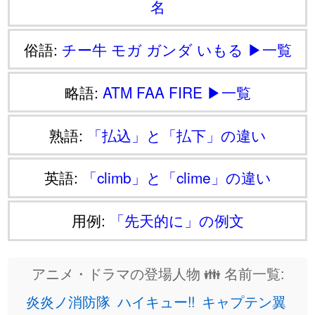
名
俗語:
チー牛
モガ
ガンダ
いもる
▶一覧
略語:
ATM
FAA
FIRE
▶一覧
熟語:
「払込」と「払下」の違い
英語:
「climb」と「clime」の違い
用例:
「先天的に」の例文
アニメ・ドラマの登場人物 👪 名前一覧:
炎炎ノ消防隊
ハイキュー!!
キャプテン翼