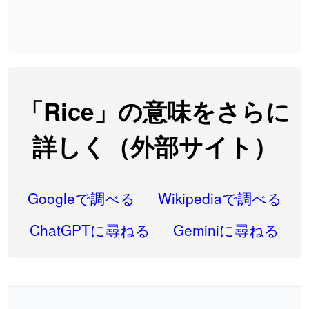
2026-08-06
「
先行
」のイメージを追加しました
User feedback
2026-08-06
「
語弊
」のイメージを追加しました
User feedback
2026-08-06
「
研究熱心
」のイメージを追加しました
User feedback
2026-08-06
「
禰
」のイメージを追加しました
User feedback
「Rice」の意味をさらに
2026-08-06
「
同位
」のイメージを追加しました
User feedback
詳しく（外部サイト）
2026-08-05
「
蘇連
」を追加しました
User feedback
2026-07-30
「
康哲
」の読み方を追加しました
User feedback
Googleで調べる
Wikipediaで調べる
2026-07-24
「
邪鬼
」のイメージを追加しました
User feedback
ChatGPTに尋ねる
Geminiに尋ねる
2026-07-24
「
二匹
」のイメージを追加しました
User feedback
2026-07-24
「
貮
」のイメージを追加しました
User feedback