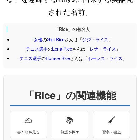
された名前。
「Rice」の有名人
女優
の
Gigi
Rice
さんは「
ジジ
・
ライス
」
テニス選手
の
Lena
Rice
さんは「
レナ
・
ライス
」
テニス選手
の
Horace
Rice
さんは「
ホーレス
・
ライス
」
「Rice」の関連機能
✍
📚
🖌
書き順を見る
熟語を探す
習字・書道