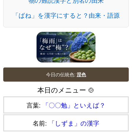
物の難読漢字と別名の由来
「ばね」を漢字にすると？由来・語源
今日の伝統色:
涅色
本日のメニュー 🍲
言葉:
「〇〇勉」といえば？
名前:
「しずま」の漢字