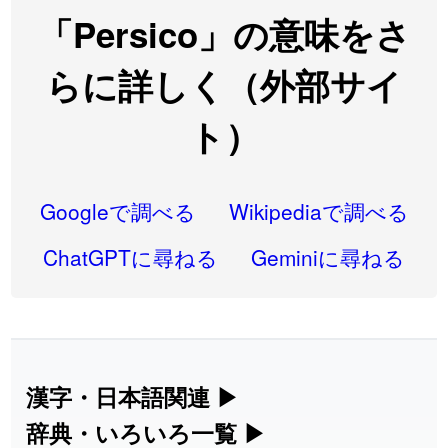
2026-08-06
「
先行
」のイメージを追加しました
User feedback
「Persico」の意味をさ
2026-08-06
「
語弊
」のイメージを追加しました
User feedback
らに詳しく（外部サイ
2026-08-06
「
研究熱心
」のイメージを追加しました
User feedback
ト）
2026-08-06
「
禰
」のイメージを追加しました
User feedback
2026-08-06
「
同位
」のイメージを追加しました
User feedback
Googleで調べる
Wikipediaで調べる
2026-08-05
「
蘇連
」を追加しました
User feedback
ChatGPTに尋ねる
Geminiに尋ねる
2026-07-30
「
康哲
」の読み方を追加しました
User feedback
2026-07-24
「
邪鬼
」のイメージを追加しました
User feedback
2026-07-24
「
二匹
」のイメージを追加しました
User feedback
漢字・日本語関連
▶
2026-07-24
「
貮
」のイメージを追加しました
User feedback
漢字の読み方検索、手書き入力、書き順
辞典・いろいろ一覧
▶