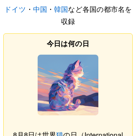
ドイツ
・
中国
・
韓国
など各国の都市名を
収録
今日は何の日
8月8日は世界
猫
の日（International