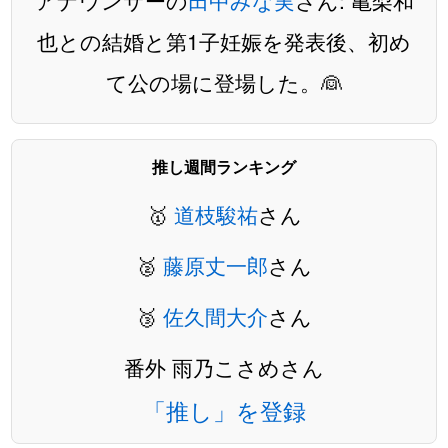
アナウンサーの
田中みな実
さん: 亀梨和
也との結婚と第1子妊娠を発表後、初め
て公の場に登場した。👰
推し週間ランキング
🥇
道枝駿祐
さん
🥈
藤原丈一郎
さん
🥉
佐久間大介
さん
番外 雨乃こさめさん
「推し」を登録