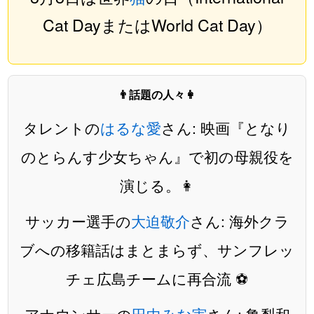
Cat DayまたはWorld Cat Day）
👨話題の人々👩
タレントの
はるな愛
さん: 映画『となり
のとらんす少女ちゃん』で初の母親役を
演じる。👩
サッカー選手の
大迫敬介
さん: 海外クラ
ブへの移籍話はまとまらず、サンフレッ
チェ広島チームに再合流 ⚽️