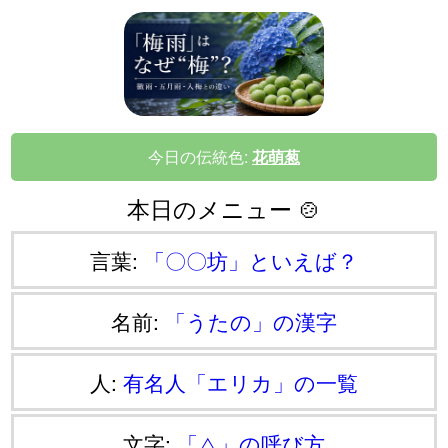
今日の伝統色:
花萌葱
本日のメニュー 🍲
言葉:
「〇〇坊」といえば？
名前:
「うたの」の漢字
人:
有名人「エリカ」の一覧
文字:
「⧍」の呼び方