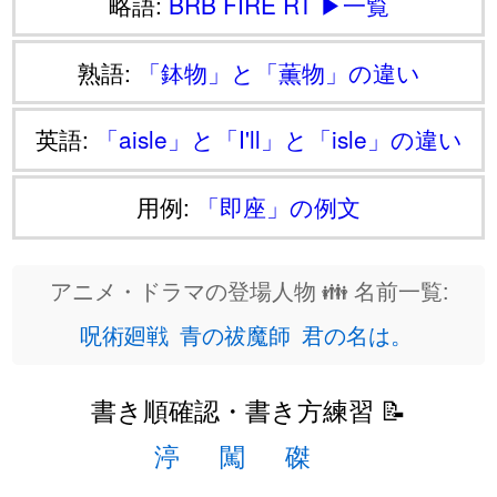
略語:
BRB
FIRE
RT
▶一覧
熟語:
「鉢物」と「薫物」の違い
英語:
「aisle」と「I'll」と「isle」の違い
用例:
「即座」の例文
アニメ・ドラマの登場人物 👪 名前一覧:
呪術廻戦
青の祓魔師
君の名は。
書き順確認・書き方練習 📝
渟
闖
磔