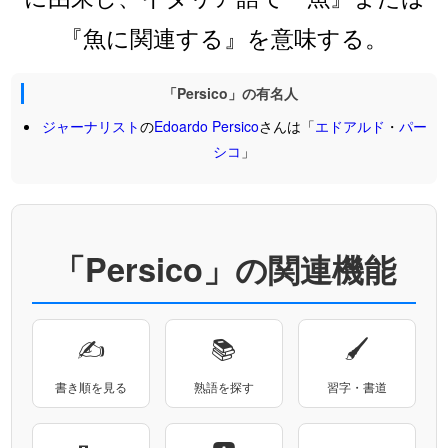
『魚に関連する』を意味する。
「Persico」の有名人
ジャーナリスト
の
Edoardo
Persico
さんは「
エドアルド
・
パー
シコ
」
「Persico」の関連機能
✍
📚
🖌
書き順を見る
熟語を探す
習字・書道