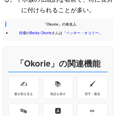
に付けられることが多い。
「Okorie」の有名人
俳優
の
Becky
Okorie
さんは「
ベッキー
・
オコリー
」
「Okorie」の関連機能
✍
📚
🖌
書き順を見る
熟語を探す
習字・書道
🔤
🅰
✏