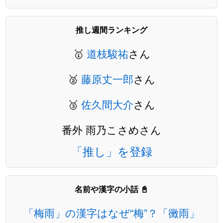
推し週間ランキング
🥇
道枝駿祐
さん
🥈
藤原丈一郎
さん
🥉
佐久間大介
さん
番外 雨乃こさめさん
「推し」を登録
名前や漢字の小話 📓
「梅雨」の漢字はなぜ“梅”？「黴雨」