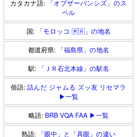
カタカナ語:
「オブザーバンシズ」のス
ペル
国:
「モロッコ 🇲🇦」の地名
都道府県:
「福島県」の地名
駅:
「ＪＲ石北本線」の駅名
俗語:
詰んだ
ジャムる
ズッ友
リセマラ
▶一覧
略語:
BRB
VQA
FAA
▶一覧
熟語:
「眼中」と「具眼」の違い