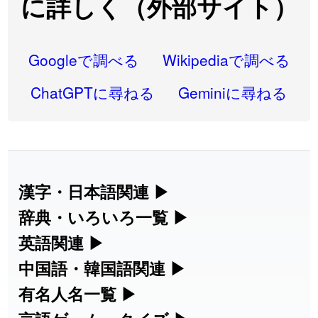
に詳しく（外部サイト）
2026-08-06
「
研究熱心
」のイメージを追加しました
User feedback
2026-08-06
「
禰
」のイメージを追加しました
User feedback
Googleで調べる
Wikipediaで調べる
2026-08-06
「
同位
」のイメージを追加しました
User feedback
ChatGPTに尋ねる
Geminiに尋ねる
2026-08-05
「
蘇連
」を追加しました
User feedback
2026-07-30
「
康哲
」の読み方を追加しました
User feedback
2026-07-24
「
邪鬼
」のイメージを追加しました
User feedback
漢字・日本語関連
▶
漢字の読み方検索、手書き入力、書き順
辞典・いろいろ一覧
▶
2026-07-24
「
二匹
」のイメージを追加しました
User feedback
練習など、日本語学習に役立つツールを
部首・画数別の漢字一覧、熟語辞典、地
英語関連
▶
2026-07-24
「
貮
」のイメージを追加しました
User feedback
集めています。
名・駅名検索など、各種リファレンスツ
カタカナ語・略語の意味検索、発音記
中国語・韓国語関連
▶
2026-07-24
「
誤算
」のイメージを追加しました
User feedback
ールです。
号、リスニング練習など英語学習ツール
中国語のピンイン変換、韓国語の手書き
有名人名一覧
▶
人名漢字辞典 - 読み方検索
です。
入力など、アジア言語学習ツールです。
2026-07-24
「
堅牢
」のイメージを追加しました
User feedback
海外セレブやスポーツ選手の名前の読み