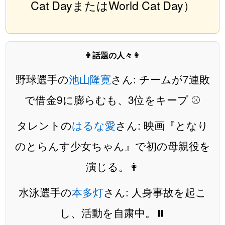
Cat DayまたはWorld Cat Day）
👨話題の人々👩
野球選手の
池山隆寛
さん: チームが7連敗
で借金9に膨らむも、3位をキープ ⚾️
タレントの
はるな愛
さん: 映画『となり
のとらんす少女ちゃん』で初の母親役を
演じる。👩
水泳選手の
本多灯
さん: 人身事故を起こ
し、活動を自粛中。⏸️