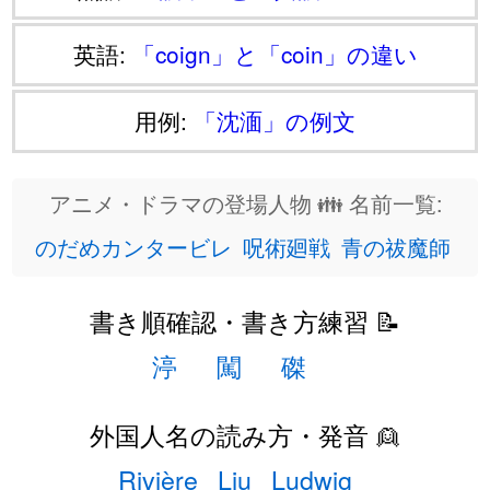
英語:
「coign」と「coin」の違い
用例:
「沈湎」の例文
アニメ・ドラマの登場人物 👪 名前一覧:
のだめカンタービレ
呪術廻戦
青の祓魔師
書き順確認・書き方練習 📝
渟
闖
磔
外国人名の読み方・発音 👱
Rivière
Liu
Ludwig