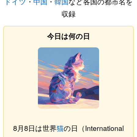
ドイツ
・
中国
・
韓国
など各国の都市名を
収録
今日は何の日
8月8日は世界
猫
の日（International